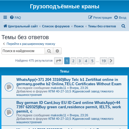
Грузоподъёмные краны
FAQ
Регистрация
Вход
П
Центральный сайт
Список форумов
Поиск
Темы без ответов
о
Темы без ответов
и
Перейти к расширенному поиску
с
Поиск
Расширенный поиск
к
Страница
1
из
19
1
2
3
4
5
19
След.
Найдено 475 результатов
…
Темы
WhatsApp(+371 204 33160)Buy Telc b1 Zertifikat online in
germany,goethe b2 Online,TELC Certificates Without Exam
Последнее сообщение
makeolis11
«
Вчера, 23:26
Добавлено в форуме
КПМ 40-27-10,5 Ждановский завод тяжелого
машиностроения
Buy german ID Card,buy EU ID Card online WhatsApp(+44
7397 620325)Buy green card,residence permit, IELTS, work
permit, c
Последнее сообщение
makeolis11
«
Вчера, 23:26
Добавлено в форуме
КПМ 40-27-10,5 Ждановский завод тяжелого
машиностроения