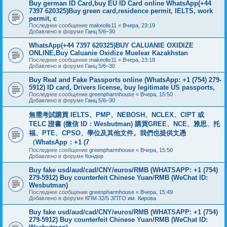
Buy german ID Card,buy EU ID Card online WhatsApp(+44
7397 620325)Buy green card,residence permit, IELTS, work
permit, c
Последнее сообщение
makeolis11
«
Вчера, 23:19
Добавлено в форуме
Ганц 5/6–30
WhatsApp(+44 7397 620325)BUY CALUANIE OXIDIZE
ONLINE,Buy Caluanie Oxidize Muelear Kazakhstan
Последнее сообщение
makeolis11
«
Вчера, 23:18
Добавлено в форуме
Ганц 5/6–30
Buy Real and Fake Passports online (WhatsApp: +1 (754) 279-
5912) ID card, Drivers license, buy legitimate US passports,
Последнее сообщение
greenpharmhouse
«
Вчера, 15:50
Добавлено в форуме
Ганц 5/6–30
無需考試購買 IELTS、PMP、NEBOSH、NCLEX、CIPT 或
TELC 證書 (微信 ID：Wesbutman) 購買GREE、NCE、雅思、托
福、PTE、CPSO、學位及其他文件。我們也提供文憑
（WhatsApp：+1 (7
Последнее сообщение
greenpharmhouse
«
Вчера, 15:50
Добавлено в форуме
Кондор
Buy fake usd/aud/cad/CNY/euros/RMB (WHATSAPP: +1 (754)
279-5912) Buy counterfeit Chinese Yuan/RMB (WeChat ID:
Wesbutman)
Последнее сообщение
greenpharmhouse
«
Вчера, 15:49
Добавлено в форуме
КПМ 32/5 ЗПТО им. Кирова
Buy fake usd/aud/cad/CNY/euros/RMB (WHATSAPP: +1 (754)
279-5912) Buy counterfeit Chinese Yuan/RMB (WeChat ID: