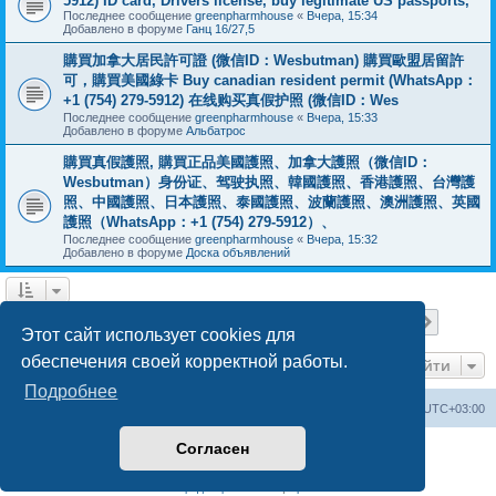
5912) ID card, Drivers license, buy legitimate US passports,
Последнее сообщение
greenpharmhouse
«
Вчера, 15:34
Добавлено в форуме
Ганц 16/27,5
購買加拿大居民許可證 (微信ID：Wesbutman) 購買歐盟居留許
可，購買美國綠卡 Buy canadian resident permit (WhatsApp：
+1 (754) 279-5912) 在线购买真假护照 (微信ID：Wes
Последнее сообщение
greenpharmhouse
«
Вчера, 15:33
Добавлено в форуме
Альбатрос
購買真假護照, 購買正品美國護照、加拿大護照（微信ID：
Wesbutman）身份证、驾驶执照、韓國護照、香港護照、台灣護
照、中國護照、日本護照、泰國護照、波蘭護照、澳洲護照、英國
護照（WhatsApp：+1 (754) 279-5912）、
Последнее сообщение
greenpharmhouse
«
Вчера, 15:32
Добавлено в форуме
Доска объявлений
Страница
1
из
19
1
2
3
4
5
19
След.
Найдено 475 результатов
…
Этот сайт использует cookies для
обеспечения своей корректной работы.
Перейти
Подробнее
Центральный сайт
Список форумов
Часовой пояс:
UTC+03:00
Согласен
Создано на основе
phpBB
® Forum Software © phpBB Limited
Русская поддержка phpBB
Конфиденциальность
|
Правила