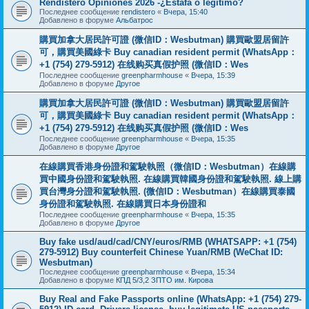
Rendistero Opiniones 2026 -¿Estafa o legítimo?
Последнее сообщение
rendistero
«
Вчера, 15:40
Добавлено в форуме
Альбатрос
購買加拿大居民許可證 (微信ID：Wesbutman) 購買歐盟居留許
可，購買美國綠卡 Buy canadian resident permit (WhatsApp：
+1 (754) 279-5912) 在线购买真假护照 (微信ID：Wes
Последнее сообщение
greenpharmhouse
«
Вчера, 15:39
Добавлено в форуме
Другое
購買加拿大居民許可證 (微信ID：Wesbutman) 購買歐盟居留許
可，購買美國綠卡 Buy canadian resident permit (WhatsApp：
+1 (754) 279-5912) 在线购买真假护照 (微信ID：Wes
Последнее сообщение
greenpharmhouse
«
Вчера, 15:35
Добавлено в форуме
Другое
在線購買香港身份證和駕駛執照（微信ID：Wesbutman）在線購
買中國身份證和駕駛執照. 在線購買韓國身份證和駕駛執照. 線上購
買台灣身分證和駕駛執照. (微信ID：Wesbutman）在線購買泰國
身份證和駕駛執照. 在線購買日本身份證和
Последнее сообщение
greenpharmhouse
«
Вчера, 15:35
Добавлено в форуме
Другое
Buy fake usd/aud/cad/CNY/euros/RMB (WHATSAPP: +1 (754)
279-5912) Buy counterfeit Chinese Yuan/RMB (WeChat ID:
Wesbutman)
Последнее сообщение
greenpharmhouse
«
Вчера, 15:34
Добавлено в форуме
КПД 5/3,2 ЗПТО им. Кирова
Buy Real and Fake Passports online (WhatsApp: +1 (754) 279-