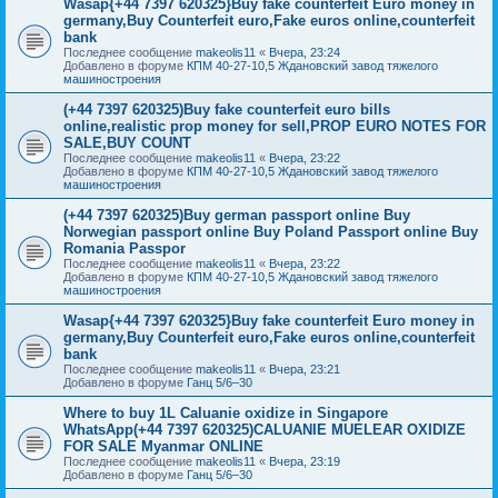
Wasap{+44 7397 620325}Buy fake counterfeit Euro money in
germany,Buy Counterfeit euro,Fake euros online,counterfeit
bank
Последнее сообщение
makeolis11
«
Вчера, 23:24
Добавлено в форуме
КПМ 40-27-10,5 Ждановский завод тяжелого
машиностроения
(+44 7397 620325)Buy fake counterfeit euro bills
online,realistic prop money for sell,PROP EURO NOTES FOR
SALE,BUY COUNT
Последнее сообщение
makeolis11
«
Вчера, 23:22
Добавлено в форуме
КПМ 40-27-10,5 Ждановский завод тяжелого
машиностроения
(+44 7397 620325)Buy german passport online Buy
Norwegian passport online Buy Poland Passport online Buy
Romania Passpor
Последнее сообщение
makeolis11
«
Вчера, 23:22
Добавлено в форуме
КПМ 40-27-10,5 Ждановский завод тяжелого
машиностроения
Wasap{+44 7397 620325}Buy fake counterfeit Euro money in
germany,Buy Counterfeit euro,Fake euros online,counterfeit
bank
Последнее сообщение
makeolis11
«
Вчера, 23:21
Добавлено в форуме
Ганц 5/6–30
Where to buy 1L Caluanie oxidize in Singapore
WhatsApp(+44 7397 620325)CALUANIE MUELEAR OXIDIZE
FOR SALE Myanmar ONLINE
Последнее сообщение
makeolis11
«
Вчера, 23:19
Добавлено в форуме
Ганц 5/6–30