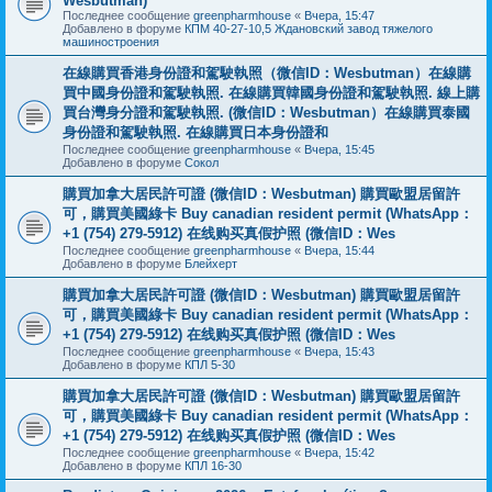
Wesbutman)
Последнее сообщение
greenpharmhouse
«
Вчера, 15:47
Добавлено в форуме
КПМ 40-27-10,5 Ждановский завод тяжелого
машиностроения
在線購買香港身份證和駕駛執照（微信ID：Wesbutman）在線購
買中國身份證和駕駛執照. 在線購買韓國身份證和駕駛執照. 線上購
買台灣身分證和駕駛執照. (微信ID：Wesbutman）在線購買泰國
身份證和駕駛執照. 在線購買日本身份證和
Последнее сообщение
greenpharmhouse
«
Вчера, 15:45
Добавлено в форуме
Сокол
購買加拿大居民許可證 (微信ID：Wesbutman) 購買歐盟居留許
可，購買美國綠卡 Buy canadian resident permit (WhatsApp：
+1 (754) 279-5912) 在线购买真假护照 (微信ID：Wes
Последнее сообщение
greenpharmhouse
«
Вчера, 15:44
Добавлено в форуме
Блейхерт
購買加拿大居民許可證 (微信ID：Wesbutman) 購買歐盟居留許
可，購買美國綠卡 Buy canadian resident permit (WhatsApp：
+1 (754) 279-5912) 在线购买真假护照 (微信ID：Wes
Последнее сообщение
greenpharmhouse
«
Вчера, 15:43
Добавлено в форуме
КПЛ 5-30
購買加拿大居民許可證 (微信ID：Wesbutman) 購買歐盟居留許
可，購買美國綠卡 Buy canadian resident permit (WhatsApp：
+1 (754) 279-5912) 在线购买真假护照 (微信ID：Wes
Последнее сообщение
greenpharmhouse
«
Вчера, 15:42
Добавлено в форуме
КПЛ 16-30