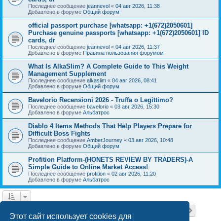
Последнее сообщение
jeannevol
«
04 авг 2026, 11:38
Добавлено в форуме
Общий форум
official passport purchase [whatsapp: +1(672)2050601]
Purchase genuine passports [whatsapp: +1(672)2050601] ID
cards, dr
Последнее сообщение
jeannevol
«
04 авг 2026, 11:37
Добавлено в форуме
Правила пользования форумом
What Is AlkaSlim? A Complete Guide to This Weight
Management Supplement
Последнее сообщение
alkaslim
«
04 авг 2026, 08:41
Добавлено в форуме
Общий форум
Bavelorio Recensioni 2026 - Truffa o Legittimo?
Последнее сообщение
bavelorio
«
03 авг 2026, 15:30
Добавлено в форуме
Альбатрос
Diablo 4 Items Methods That Help Players Prepare for
Difficult Boss Fights
Последнее сообщение
AmberJourney
«
03 авг 2026, 10:48
Добавлено в форуме
Общий форум
Profition Platform-(HONETS REVIEW BY TRADERS)-A
Simple Guide to Online Market Access!
Последнее сообщение
profition
«
02 авг 2026, 11:20
Добавлено в форуме
Альбатрос
Страница
1
из
18
1
2
3
4
5
18
След.
Найдено 445 результатов
…
Этот сайт использует cookies для