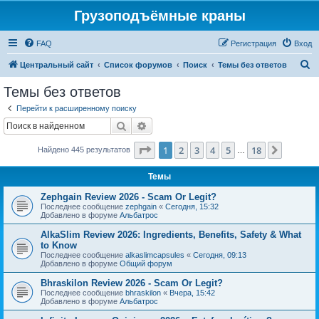
Грузоподъёмные краны
FAQ
Регистрация
Вход
П
Центральный сайт
Список форумов
Поиск
Темы без ответов
о
Темы без ответов
и
Перейти к расширенному поиску
с
Поиск
Расширенный поиск
к
Страница
1
из
18
1
2
3
4
5
18
След.
Найдено 445 результатов
…
Темы
Zephgain Review 2026 - Scam Or Legit?
Последнее сообщение
zephgain
«
Сегодня, 15:32
Добавлено в форуме
Альбатрос
AlkaSlim Review 2026: Ingredients, Benefits, Safety & What
to Know
Последнее сообщение
alkaslimcapsules
«
Сегодня, 09:13
Добавлено в форуме
Общий форум
Bhraskilon Review 2026 - Scam Or Legit?
Последнее сообщение
bhraskilon
«
Вчера, 15:42
Добавлено в форуме
Альбатрос