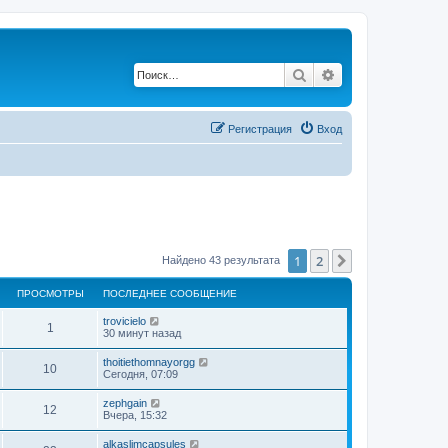
Поиск
Расширенный по
Регистрация
Вход
1
2
След.
Найдено 43 результата
ПРОСМОТРЫ
ПОСЛЕДНЕЕ СООБЩЕНИЕ
trovicielo
1
30 минут назад
thoitiethomnayorgg
10
Сегодня, 07:09
zephgain
12
Вчера, 15:32
alkaslimcapsules