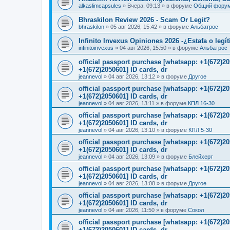
alkaslimcapsules
»
Вчера, 09:13
» в форуме
Общий фору
Bhraskilon Review 2026 - Scam Or Legit?
bhraskilon
»
05 авг 2026, 15:42
» в форуме
Альбатрос
Infinito Invexus Opiniones 2026 -¿Estafa o legí
infinitoinvexus
»
04 авг 2026, 15:50
» в форуме
Альбатрос
official passport purchase [whatsapp: +1(672)
+1(672)2050601] ID cards, dr
jeannevol
»
04 авг 2026, 13:12
» в форуме
Другое
official passport purchase [whatsapp: +1(672)
+1(672)2050601] ID cards, dr
jeannevol
»
04 авг 2026, 13:11
» в форуме
КПЛ 16-30
official passport purchase [whatsapp: +1(672)
+1(672)2050601] ID cards, dr
jeannevol
»
04 авг 2026, 13:10
» в форуме
КПЛ 5-30
official passport purchase [whatsapp: +1(672)
+1(672)2050601] ID cards, dr
jeannevol
»
04 авг 2026, 13:09
» в форуме
Блейхерт
official passport purchase [whatsapp: +1(672)
+1(672)2050601] ID cards, dr
jeannevol
»
04 авг 2026, 13:08
» в форуме
Другое
official passport purchase [whatsapp: +1(672)
+1(672)2050601] ID cards, dr
jeannevol
»
04 авг 2026, 11:50
» в форуме
Сокол
official passport purchase [whatsapp: +1(672)
+1(672)2050601] ID cards, dr