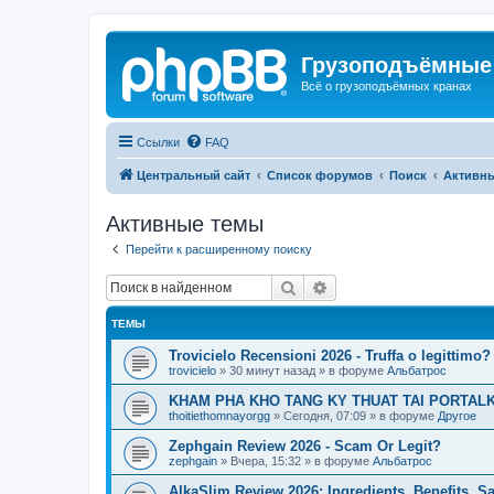
Грузоподъёмные
Всё о грузоподъёмных кранах
Ссылки
FAQ
Центральный сайт
Список форумов
Поиск
Активн
Активные темы
Перейти к расширенному поиску
Поиск
Расширенный поиск
ТЕМЫ
Trovicielo Recensioni 2026 - Truffa o legittimo?
trovicielo
»
30 минут назад
» в форуме
Альбатрос
KHAM PHA KHO TANG KY THUAT TAI PORTALK
thoitiethomnayorgg
»
Сегодня, 07:09
» в форуме
Другое
Zephgain Review 2026 - Scam Or Legit?
zephgain
»
Вчера, 15:32
» в форуме
Альбатрос
AlkaSlim Review 2026: Ingredients, Benefits, S