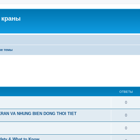
 краны
ые темы
ОТВЕТЫ
0
RAN VA NHUNG BIEN DONG THOI TIET
0
0
afety & What to Know