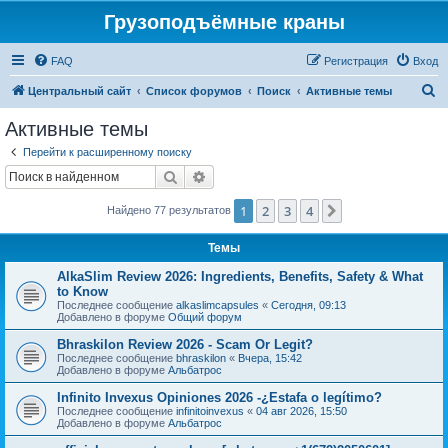
Грузоподъёмные краны
FAQ
Регистрация
Вход
П
Центральный сайт
Список форумов
Поиск
Активные темы
о
Активные темы
и
Перейти к расширенному поиску
с
Поиск
Расширенный поиск
к
1
2
3
4
След.
Найдено 77 результатов
Темы
AlkaSlim Review 2026: Ingredients, Benefits, Safety & What
to Know
Последнее сообщение
alkaslimcapsules
«
Сегодня, 09:13
Добавлено в форуме
Общий форум
Bhraskilon Review 2026 - Scam Or Legit?
Последнее сообщение
bhraskilon
«
Вчера, 15:42
Добавлено в форуме
Альбатрос
Infinito Invexus Opiniones 2026 -¿Estafa o legítimo?
Последнее сообщение
infinitoinvexus
«
04 авг 2026, 15:50
Добавлено в форуме
Альбатрос