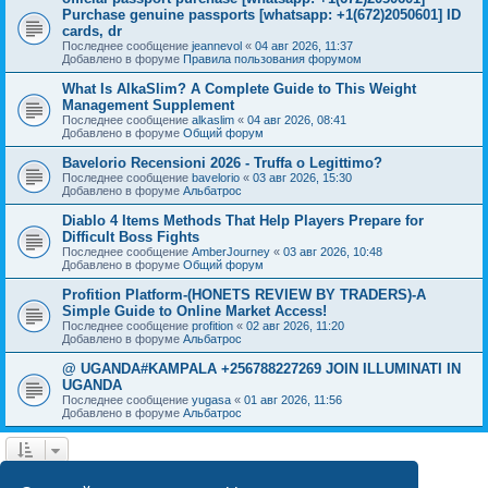
Purchase genuine passports [whatsapp: +1(672)2050601] ID
cards, dr
Последнее сообщение
jeannevol
«
04 авг 2026, 11:37
Добавлено в форуме
Правила пользования форумом
What Is AlkaSlim? A Complete Guide to This Weight
Management Supplement
Последнее сообщение
alkaslim
«
04 авг 2026, 08:41
Добавлено в форуме
Общий форум
Bavelorio Recensioni 2026 - Truffa o Legittimo?
Последнее сообщение
bavelorio
«
03 авг 2026, 15:30
Добавлено в форуме
Альбатрос
Diablo 4 Items Methods That Help Players Prepare for
Difficult Boss Fights
Последнее сообщение
AmberJourney
«
03 авг 2026, 10:48
Добавлено в форуме
Общий форум
Profition Platform-(HONETS REVIEW BY TRADERS)-A
Simple Guide to Online Market Access!
Последнее сообщение
profition
«
02 авг 2026, 11:20
Добавлено в форуме
Альбатрос
@ UGANDA#KAMPALA +256788227269 JOIN ILLUMINATI IN
UGANDA
Последнее сообщение
yugasa
«
01 авг 2026, 11:56
Добавлено в форуме
Альбатрос
1
2
3
4
След.
Найдено 77 результатов