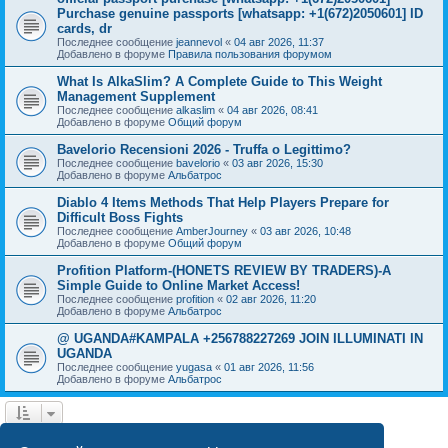
Purchase genuine passports [whatsapp: +1(672)2050601] ID
cards, dr
Последнее сообщение
jeannevol
«
04 авг 2026, 11:37
Добавлено в форуме
Правила пользования форумом
What Is AlkaSlim? A Complete Guide to This Weight
Management Supplement
Последнее сообщение
alkaslim
«
04 авг 2026, 08:41
Добавлено в форуме
Общий форум
Bavelorio Recensioni 2026 - Truffa o Legittimo?
Последнее сообщение
bavelorio
«
03 авг 2026, 15:30
Добавлено в форуме
Альбатрос
Diablo 4 Items Methods That Help Players Prepare for
Difficult Boss Fights
Последнее сообщение
AmberJourney
«
03 авг 2026, 10:48
Добавлено в форуме
Общий форум
Profition Platform-(HONETS REVIEW BY TRADERS)-A
Simple Guide to Online Market Access!
Последнее сообщение
profition
«
02 авг 2026, 11:20
Добавлено в форуме
Альбатрос
@ UGANDA#KAMPALA +256788227269 JOIN ILLUMINATI IN
UGANDA
Последнее сообщение
yugasa
«
01 авг 2026, 11:56
Добавлено в форуме
Альбатрос
1
2
3
4
След.
Найдено 77 результатов