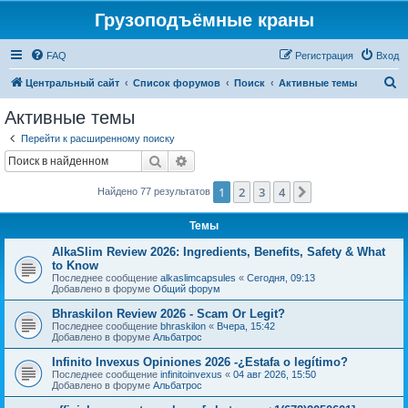
Грузоподъёмные краны
FAQ
Регистрация
Вход
П
Центральный сайт
Список форумов
Поиск
Активные темы
о
Активные темы
и
Перейти к расширенному поиску
с
Поиск
Расширенный поиск
к
1
2
3
4
След.
Найдено 77 результатов
Темы
AlkaSlim Review 2026: Ingredients, Benefits, Safety & What
to Know
Последнее сообщение
alkaslimcapsules
«
Сегодня, 09:13
Добавлено в форуме
Общий форум
Bhraskilon Review 2026 - Scam Or Legit?
Последнее сообщение
bhraskilon
«
Вчера, 15:42
Добавлено в форуме
Альбатрос
Infinito Invexus Opiniones 2026 -¿Estafa o legítimo?
Последнее сообщение
infinitoinvexus
«
04 авг 2026, 15:50
Добавлено в форуме
Альбатрос