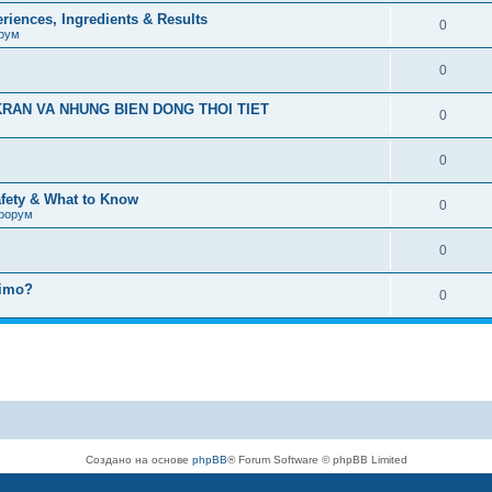
iences, Ingredients & Results
0
рум
0
RAN VA NHUNG BIEN DONG THOI TIET
0
0
afety & What to Know
0
форум
0
timo?
0
Создано на основе
phpBB
® Forum Software © phpBB Limited
Русская поддержка phpBB