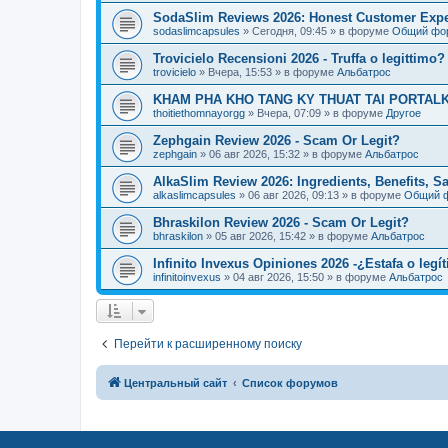
SodaSlim Reviews 2026: Honest Customer Exper
sodaslimcapsules
»
Сегодня, 09:45
» в форуме
Общий фо
Trovicielo Recensioni 2026 - Truffa o legittimo?
trovicielo
»
Вчера, 15:53
» в форуме
Альбатрос
KHAM PHA KHO TANG KY THUAT TAI PORTALK
thoitiethomnayorgg
»
Вчера, 07:09
» в форуме
Другое
Zephgain Review 2026 - Scam Or Legit?
zephgain
»
06 авг 2026, 15:32
» в форуме
Альбатрос
AlkaSlim Review 2026: Ingredients, Benefits, S
alkaslimcapsules
»
06 авг 2026, 09:13
» в форуме
Общий 
Bhraskilon Review 2026 - Scam Or Legit?
bhraskilon
»
05 авг 2026, 15:42
» в форуме
Альбатрос
Infinito Invexus Opiniones 2026 -¿Estafa o legí
infinitoinvexus
»
04 авг 2026, 15:50
» в форуме
Альбатрос
Перейти к расширенному поиску
Центральный сайт
Список форумов