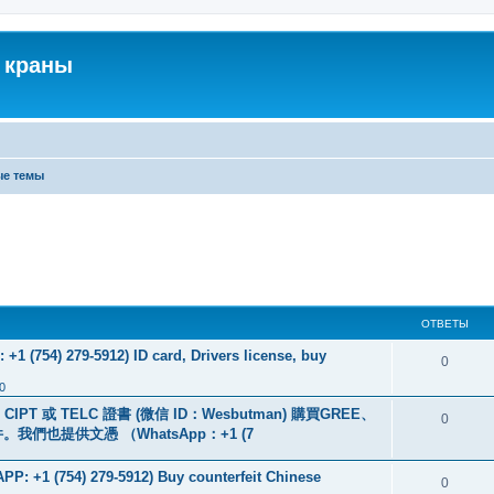
 краны
ые темы
ОТВЕТЫ
+1 (754) 279-5912) ID card, Drivers license, buy
0
0
PT 或 TELC 證書 (微信 ID：Wesbutman) 購買GREE、
0
們也提供文憑 （WhatsApp：+1 (7
: +1 (754) 279-5912) Buy counterfeit Chinese
0