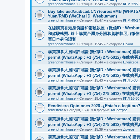
greenpharmhouse
»
Сегодня, 15:49
» в форуме
КПМ 32/5 
Buy fake usd/aud/cad/CNY/euros/RMB (WHATSAPP
Yuan/RMB (WeChat ID: Wesbutman)
greenpharmhouse
»
Сегодня, 15:47
» в форуме
КПМ 40-27
在線購買香港身份證和駕駛執照（微信ID：Wesbu
和駕駛執照. 線上購買台灣身分證和駕駛執照. (微信
買日本身份證和
greenpharmhouse
»
Сегодня, 15:45
» в форуме
Сокол
購買加拿大居民許可證 (微信ID：Wesbutman) 購買歐
permit (WhatsApp：+1 (754) 279-5912) 在
greenpharmhouse
»
Сегодня, 15:44
» в форуме
Блейхерт
購買加拿大居民許可證 (微信ID：Wesbutman) 購買歐
permit (WhatsApp：+1 (754) 279-5912) 在
greenpharmhouse
»
Сегодня, 15:43
» в форуме
КПЛ 5-30
購買加拿大居民許可證 (微信ID：Wesbutman) 購買歐
permit (WhatsApp：+1 (754) 279-5912) 在
greenpharmhouse
»
Сегодня, 15:42
» в форуме
КПЛ 16-30
Rendistero Opiniones 2026 -¿Estafa o legítimo
rendistero
»
Сегодня, 15:40
» в форуме
Альбатрос
購買加拿大居民許可證 (微信ID：Wesbutman) 購買歐
permit (WhatsApp：+1 (754) 279-5912) 在
greenpharmhouse
»
Сегодня, 15:39
» в форуме
Другое
購買加拿大居民許可證 (微信ID：Wesbutman) 購買歐