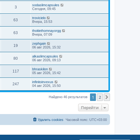
sodaslimcapsules
3
Сегодня, 09:45
trovicielo
63
Вчера, 15:53
thoitiethomnayorgg
63
Вчера, 07:09
zephgain
19
06 авг 2026, 15:32
alkaslimcapsules
80
06 авг 2026, 09:13
bhraskilon
117
05 авг 2026, 15:42
infinitoinvexus
247
04 авг 2026, 15:50
1
2
След.
Найдено 46 результатов
Перейти
Удалить cookies
Часовой пояс:
UTC+03:00