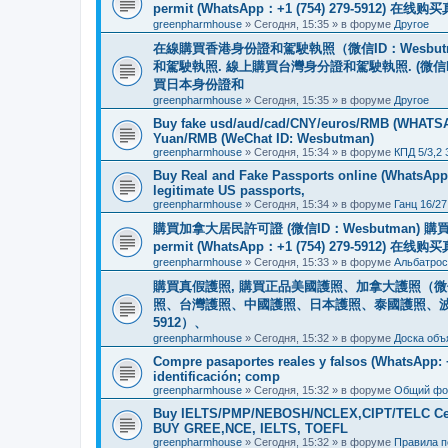
permit (WhatsApp：+1 (754) 279-5912) 在
greenpharmhouse
»
Сегодня, 15:35
» в форуме
Другое
在線購買香港身份證和駕駛執照（微信ID：Wesbu
和駕駛執照. 線上購買台灣身分證和駕駛執照. (微信
買日本身份證和
greenpharmhouse
»
Сегодня, 15:35
» в форуме
Другое
Buy fake usd/aud/cad/CNY/euros/RMB (WHATSAPP
Yuan/RMB (WeChat ID: Wesbutman)
greenpharmhouse
»
Сегодня, 15:34
» в форуме
КПД 5/3,2
Buy Real and Fake Passports online (WhatsApp: 
legitimate US passports,
greenpharmhouse
»
Сегодня, 15:34
» в форуме
Ганц 16/27
購買加拿大居民許可證 (微信ID：Wesbutman) 購買歐
permit (WhatsApp：+1 (754) 279-5912) 在
greenpharmhouse
»
Сегодня, 15:33
» в форуме
Альбатрос
購買真假護照, 購買正品美國護照、加拿大護照（微信
照、台灣護照、中國護照、日本護照、泰國護照、波蘭護照、
5912）、
greenpharmhouse
»
Сегодня, 15:32
» в форуме
Доска объ
Compre pasaportes reales y falsos (WhatsApp: +1
identificación; comp
greenpharmhouse
»
Сегодня, 15:32
» в форуме
Общий фо
Buy IELTS/PMP/NEBOSH/NCLEX,CIPT/TELC Certif
BUY GREE,NCE, IELTS, TOEFL
greenpharmhouse
»
Сегодня, 15:32
» в форуме
Правила 