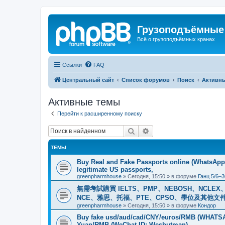
Грузоподъёмные
Всё о грузоподъёмных кранах
Ссылки
FAQ
Центральный сайт
Список форумов
Поиск
Активн
Активные темы
Перейти к расширенному поиску
Поиск
Расширенный поиск
ТЕМЫ
Buy Real and Fake Passports online (WhatsApp: 
legitimate US passports,
greenpharmhouse
»
Сегодня, 15:50
» в форуме
Ганц 5/6–3
無需考試購買 IELTS、PMP、NEBOSH、NCLEX、CI
NCE、雅思、托福、PTE、CPSO、學位及其他文件。我
greenpharmhouse
»
Сегодня, 15:50
» в форуме
Кондор
Buy fake usd/aud/cad/CNY/euros/RMB (WHATSAPP
Yuan/RMB (WeChat ID: Wesbutman)