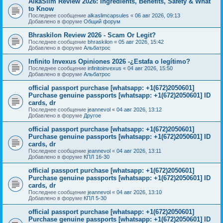
AlkaSlim Review 2026: Ingredients, Benefits, Safety & What
to Know
Последнее сообщение
alkaslimcapsules
«
06 авг 2026, 09:13
Добавлено в форуме
Общий форум
Bhraskilon Review 2026 - Scam Or Legit?
Последнее сообщение
bhraskilon
«
05 авг 2026, 15:42
Добавлено в форуме
Альбатрос
Infinito Invexus Opiniones 2026 -¿Estafa o legítimo?
Последнее сообщение
infinitoinvexus
«
04 авг 2026, 15:50
Добавлено в форуме
Альбатрос
official passport purchase [whatsapp: +1(672)2050601]
Purchase genuine passports [whatsapp: +1(672)2050601] ID
cards, dr
Последнее сообщение
jeannevol
«
04 авг 2026, 13:12
Добавлено в форуме
Другое
official passport purchase [whatsapp: +1(672)2050601]
Purchase genuine passports [whatsapp: +1(672)2050601] ID
cards, dr
Последнее сообщение
jeannevol
«
04 авг 2026, 13:11
Добавлено в форуме
КПЛ 16-30
official passport purchase [whatsapp: +1(672)2050601]
Purchase genuine passports [whatsapp: +1(672)2050601] ID
cards, dr
Последнее сообщение
jeannevol
«
04 авг 2026, 13:10
Добавлено в форуме
КПЛ 5-30
official passport purchase [whatsapp: +1(672)2050601]
Purchase genuine passports [whatsapp: +1(672)2050601] ID