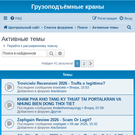
Грузоподъёмные краны
FAQ
Регистрация
Вход
П
Центральный сайт
Список форумов
Поиск
Активные темы
о
Активные темы
и
Перейти к расширенному поиску
с
Поиск
Расширенный поиск
к
1
2
След.
Найден 41 результат
Темы
Trovicielo Recensioni 2026 - Truffa o legittimo?
Последнее сообщение
trovicielo
«
Вчера, 15:53
Добавлено в форуме
Альбатрос
KHAM PHA KHO TANG KY THUAT TAI PORTALKRAN VA
NHUNG BIEN DONG THOI TIET
Последнее сообщение
thoitiethomnayorgg
«
Вчера, 07:09
Добавлено в форуме
Другое
Zephgain Review 2026 - Scam Or Legit?
Последнее сообщение
zephgain
«
06 авг 2026, 15:32
Добавлено в форуме
Альбатрос