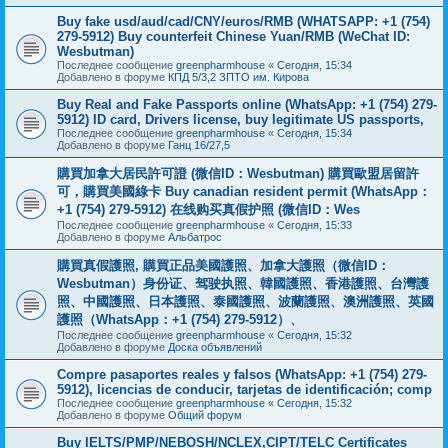
Buy fake usd/aud/cad/CNY/euros/RMB (WHATSAPP: +1 (754)
279-5912) Buy counterfeit Chinese Yuan/RMB (WeChat ID:
Wesbutman)
Последнее сообщение
greenpharmhouse
«
Сегодня, 15:34
Добавлено в форуме
КПД 5/3,2 ЗПТО им. Кирова
Buy Real and Fake Passports online (WhatsApp: +1 (754) 279-
5912) ID card, Drivers license, buy legitimate US passports,
Последнее сообщение
greenpharmhouse
«
Сегодня, 15:34
Добавлено в форуме
Ганц 16/27,5
購買加拿大居民許可證 (微信ID：Wesbutman) 購買歐盟居留許
可，購買美國綠卡 Buy canadian resident permit (WhatsApp：
+1 (754) 279-5912) 在线购买真假护照 (微信ID：Wes
Последнее сообщение
greenpharmhouse
«
Сегодня, 15:33
Добавлено в форуме
Альбатрос
購買真假護照, 購買正品美國護照、加拿大護照（微信ID：
Wesbutman）身份证、驾驶执照、韓國護照、香港護照、台灣護
照、中國護照、日本護照、泰國護照、波蘭護照、澳洲護照、英國
護照（WhatsApp：+1 (754) 279-5912）、
Последнее сообщение
greenpharmhouse
«
Сегодня, 15:32
Добавлено в форуме
Доска объявлений
Compre pasaportes reales y falsos (WhatsApp: +1 (754) 279-
5912), licencias de conducir, tarjetas de identificación; comp
Последнее сообщение
greenpharmhouse
«
Сегодня, 15:32
Добавлено в форуме
Общий форум
Buy IELTS/PMP/NEBOSH/NCLEX,CIPT/TELC Certificates