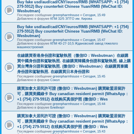
Buy fake usd/aud/cad/CNY/euros/RMB (WHATSAPP: +1 (754)
279-5912) Buy counterfeit Chinese Yuan/RMB (WeChat ID:
Wesbutman)
Последнее сообщение
greenpharmhouse
«
Сегодня, 15:49
Добавлено в форуме
КПМ 32/5 ЗПТО им. Кирова
Buy fake usd/aud/cad/CNY/euros/RMB (WHATSAPP: +1 (754)
279-5912) Buy counterfeit Chinese Yuan/RMB (WeChat ID:
Wesbutman)
Последнее сообщение
greenpharmhouse
«
Сегодня, 15:47
Добавлено в форуме
КПМ 40-27-10,5 Ждановский завод тяжелого
машиностроения
在線購買香港身份證和駕駛執照（微信ID：Wesbutman）在線購
買中國身份證和駕駛執照. 在線購買韓國身份證和駕駛執照. 線上購
買台灣身分證和駕駛執照. (微信ID：Wesbutman）在線購買泰國
身份證和駕駛執照. 在線購買日本身份證和
Последнее сообщение
greenpharmhouse
«
Сегодня, 15:45
Добавлено в форуме
Сокол
購買加拿大居民許可證 (微信ID：Wesbutman) 購買歐盟居留許
可，購買美國綠卡 Buy canadian resident permit (WhatsApp：
+1 (754) 279-5912) 在线购买真假护照 (微信ID：Wes
Последнее сообщение
greenpharmhouse
«
Сегодня, 15:44
Добавлено в форуме
Блейхерт
購買加拿大居民許可證 (微信ID：Wesbutman) 購買歐盟居留許
可，購買美國綠卡 Buy canadian resident permit (WhatsApp：
+1 (754) 279-5912) 在线购买真假护照 (微信ID：Wes
Последнее сообщение
greenpharmhouse
«
Сегодня, 15:43