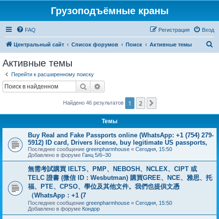
Грузоподъёмные краны
FAQ
Регистрация
Вход
П
Центральный сайт
Список форумов
Поиск
Активные темы
о
Активные темы
и
Перейти к расширенному поиску
с
Поиск
Расширенный поиск
к
1
2
След.
Найдено 46 результатов
Темы
Buy Real and Fake Passports online (WhatsApp: +1 (754) 279-
5912) ID card, Drivers license, buy legitimate US passports,
Последнее сообщение
greenpharmhouse
«
Сегодня, 15:50
Добавлено в форуме
Ганц 5/6–30
無需考試購買 IELTS、PMP、NEBOSH、NCLEX、CIPT 或
TELC 證書 (微信 ID：Wesbutman) 購買GREE、NCE、雅思、托
福、PTE、CPSO、學位及其他文件。我們也提供文憑
（WhatsApp：+1 (7
Последнее сообщение
greenpharmhouse
«
Сегодня, 15:50
Добавлено в форуме
Кондор