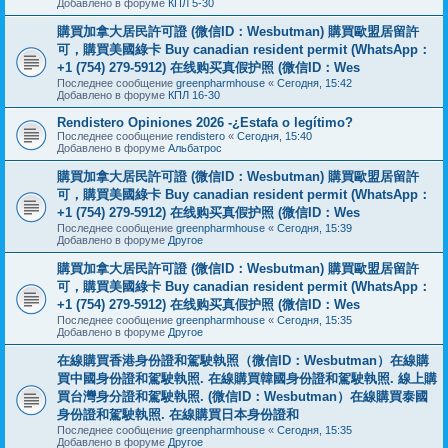
Добавлено в форуме
КПЛ 5-30
購買加拿大居民許可證 (微信ID：Wesbutman) 購買歐盟居留許
可，購買美國綠卡 Buy canadian resident permit (WhatsApp：
+1 (754) 279-5912) 在线购买真假护照 (微信ID：Wes
Последнее сообщение
greenpharmhouse
«
Сегодня, 15:42
Добавлено в форуме
КПЛ 16-30
Rendistero Opiniones 2026 -¿Estafa o legítimo?
Последнее сообщение
rendistero
«
Сегодня, 15:40
Добавлено в форуме
Альбатрос
購買加拿大居民許可證 (微信ID：Wesbutman) 購買歐盟居留許
可，購買美國綠卡 Buy canadian resident permit (WhatsApp：
+1 (754) 279-5912) 在线购买真假护照 (微信ID：Wes
Последнее сообщение
greenpharmhouse
«
Сегодня, 15:39
Добавлено в форуме
Другое
購買加拿大居民許可證 (微信ID：Wesbutman) 購買歐盟居留許
可，購買美國綠卡 Buy canadian resident permit (WhatsApp：
+1 (754) 279-5912) 在线购买真假护照 (微信ID：Wes
Последнее сообщение
greenpharmhouse
«
Сегодня, 15:35
Добавлено в форуме
Другое
在線購買香港身份證和駕駛執照（微信ID：Wesbutman）在線購
買中國身份證和駕駛執照. 在線購買韓國身份證和駕駛執照. 線上購
買台灣身分證和駕駛執照. (微信ID：Wesbutman）在線購買泰國
身份證和駕駛執照. 在線購買日本身份證和
Последнее сообщение
greenpharmhouse
«
Сегодня, 15:35
Добавлено в форуме
Другое