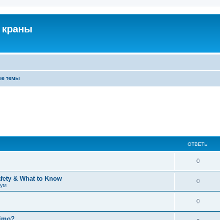
 краны
ые темы
ОТВЕТЫ
0
afety & What to Know
0
рум
0
timo?