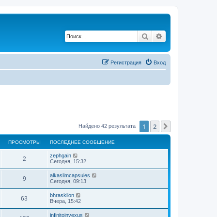
Поиск
Расширенный по
Регистрация
Вход
1
2
След.
Найдено 42 результата
ПРОСМОТРЫ
ПОСЛЕДНЕЕ СООБЩЕНИЕ
zephgain
2
Сегодня, 15:32
alkaslimcapsules
9
Сегодня, 09:13
bhraskilon
63
Вчера, 15:42
infinitoinvexus