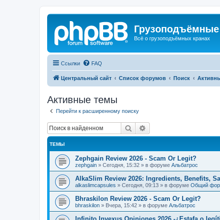
Грузоподъёмные
Всё о грузоподъёмных кранах
Ссылки
FAQ
Центральный сайт
Список форумов
Поиск
Активн
Активные темы
Перейти к расширенному поиску
Поиск
Расширенный поиск
ТЕМЫ
Zephgain Review 2026 - Scam Or Legit?
zephgain
»
Сегодня, 15:32
» в форуме
Альбатрос
AlkaSlim Review 2026: Ingredients, Benefits, S
alkaslimcapsules
»
Сегодня, 09:13
» в форуме
Общий фо
Bhraskilon Review 2026 - Scam Or Legit?
bhraskilon
»
Вчера, 15:42
» в форуме
Альбатрос
Infinito Invexus Opiniones 2026 -¿Estafa o legí