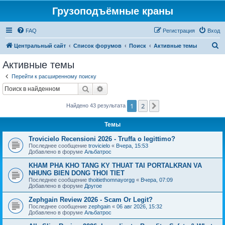
Грузоподъёмные краны
FAQ
Регистрация
Вход
П
Центральный сайт
Список форумов
Поиск
Активные темы
о
Активные темы
и
Перейти к расширенному поиску
с
Поиск
Расширенный поиск
к
1
2
След.
Найдено 43 результата
Темы
Trovicielo Recensioni 2026 - Truffa o legittimo?
Последнее сообщение
trovicielo
«
Вчера, 15:53
Добавлено в форуме
Альбатрос
KHAM PHA KHO TANG KY THUAT TAI PORTALKRAN VA
NHUNG BIEN DONG THOI TIET
Последнее сообщение
thoitiethomnayorgg
«
Вчера, 07:09
Добавлено в форуме
Другое
Zephgain Review 2026 - Scam Or Legit?
Последнее сообщение
zephgain
«
06 авг 2026, 15:32
Добавлено в форуме
Альбатрос