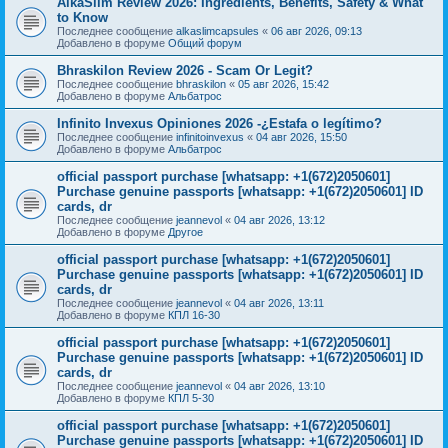
AlkaSlim Review 2026: Ingredients, Benefits, Safety & What
to Know
Последнее сообщение
alkaslimcapsules
«
06 авг 2026, 09:13
Добавлено в форуме
Общий форум
Bhraskilon Review 2026 - Scam Or Legit?
Последнее сообщение
bhraskilon
«
05 авг 2026, 15:42
Добавлено в форуме
Альбатрос
Infinito Invexus Opiniones 2026 -¿Estafa o legítimo?
Последнее сообщение
infinitoinvexus
«
04 авг 2026, 15:50
Добавлено в форуме
Альбатрос
official passport purchase [whatsapp: +1(672)2050601]
Purchase genuine passports [whatsapp: +1(672)2050601] ID
cards, dr
Последнее сообщение
jeannevol
«
04 авг 2026, 13:12
Добавлено в форуме
Другое
official passport purchase [whatsapp: +1(672)2050601]
Purchase genuine passports [whatsapp: +1(672)2050601] ID
cards, dr
Последнее сообщение
jeannevol
«
04 авг 2026, 13:11
Добавлено в форуме
КПЛ 16-30
official passport purchase [whatsapp: +1(672)2050601]
Purchase genuine passports [whatsapp: +1(672)2050601] ID
cards, dr
Последнее сообщение
jeannevol
«
04 авг 2026, 13:10
Добавлено в форуме
КПЛ 5-30
official passport purchase [whatsapp: +1(672)2050601]
Purchase genuine passports [whatsapp: +1(672)2050601] ID