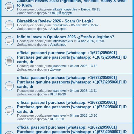
AlkaSlim Review 2026: Ingredients, Benefits, Safety & What
to Know
Последнее сообщение
alkaslimcapsules
«
Вчера, 09:13
Добавлено в форуме
Общий форум
Bhraskilon Review 2026 - Scam Or Legit?
Последнее сообщение
bhraskilon
«
05 авг 2026, 15:42
Добавлено в форуме
Альбатрос
Infinito Invexus Opiniones 2026 -¿Estafa o legítimo?
Последнее сообщение
infinitoinvexus
«
04 авг 2026, 15:50
Добавлено в форуме
Альбатрос
official passport purchase [whatsapp: +1(672)2050601]
Purchase genuine passports [whatsapp: +1(672)2050601] ID
cards, dr
Последнее сообщение
jeannevol
«
04 авг 2026, 13:12
Добавлено в форуме
Другое
official passport purchase [whatsapp: +1(672)2050601]
Purchase genuine passports [whatsapp: +1(672)2050601] ID
cards, dr
Последнее сообщение
jeannevol
«
04 авг 2026, 13:11
Добавлено в форуме
КПЛ 16-30
official passport purchase [whatsapp: +1(672)2050601]
Purchase genuine passports [whatsapp: +1(672)2050601] ID
cards, dr
Последнее сообщение
jeannevol
«
04 авг 2026, 13:10
Добавлено в форуме
КПЛ 5-30
official passport purchase [whatsapp: +1(672)2050601]
Purchase genuine passports [whatsapp: +1(672)2050601] ID