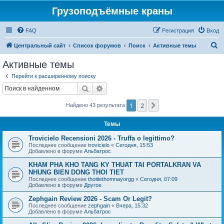
Грузоподъёмные краны
FAQ
Регистрация
Вход
П
Центральный сайт
Список форумов
Поиск
Активные темы
о
Активные темы
и
Перейти к расширенному поиску
с
Поиск
Расширенный поиск
к
1
2
След.
Найдено 43 результата
Темы
Trovicielo Recensioni 2026 - Truffa o legittimo?
Последнее сообщение
trovicielo
«
Сегодня, 15:53
Добавлено в форуме
Альбатрос
KHAM PHA KHO TANG KY THUAT TAI PORTALKRAN VA
NHUNG BIEN DONG THOI TIET
Последнее сообщение
thoitiethomnayorgg
«
Сегодня, 07:09
Добавлено в форуме
Другое
Zephgain Review 2026 - Scam Or Legit?
Последнее сообщение
zephgain
«
Вчера, 15:32
Добавлено в форуме
Альбатрос