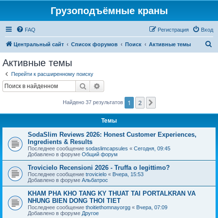
Грузоподъёмные краны
FAQ
Регистрация
Вход
П
Центральный сайт
Список форумов
Поиск
Активные темы
о
Активные темы
и
Перейти к расширенному поиску
с
Поиск
Расширенный поиск
к
1
2
След.
Найдено 37 результатов
Темы
SodaSlim Reviews 2026: Honest Customer Experiences,
Ingredients & Results
Последнее сообщение
sodaslimcapsules
«
Сегодня, 09:45
Добавлено в форуме
Общий форум
Trovicielo Recensioni 2026 - Truffa o legittimo?
Последнее сообщение
trovicielo
«
Вчера, 15:53
Добавлено в форуме
Альбатрос
KHAM PHA KHO TANG KY THUAT TAI PORTALKRAN VA
NHUNG BIEN DONG THOI TIET
Последнее сообщение
thoitiethomnayorgg
«
Вчера, 07:09
Добавлено в форуме
Другое