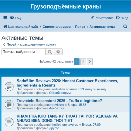
Грузоподъёмные краны
FAQ
Регистрация
Вход
П
Центральный сайт
Список форумов
Поиск
Активные темы
о
Активные темы
и
Перейти к расширенному поиску
с
Поиск
Расширенный поиск
к
1
2
След.
Найдено 42 результата
Темы
SodaSlim Reviews 2026: Honest Customer Experiences,
Ingredients & Results
Последнее сообщение
sodaslimcapsules
«
33 минуты назад
Добавлено в форуме
Общий форум
Trovicielo Recensioni 2026 - Truffa o legittimo?
Последнее сообщение
trovicielo
«
Вчера, 15:53
Добавлено в форуме
Альбатрос
KHAM PHA KHO TANG KY THUAT TAI PORTALKRAN VA
NHUNG BIEN DONG THOI TIET
Последнее сообщение
thoitiethomnayorgg
«
Вчера, 07:09
Добавлено в форуме
Другое