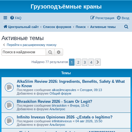
Грузоподъёмные краны
FAQ
Регистрация
Вход
П
Центральный сайт
Список форумов
Поиск
Активные темы
о
Активные темы
и
Перейти к расширенному поиску
с
Поиск
Расширенный поиск
к
1
2
3
4
След.
Найдено 77 результатов
Темы
AlkaSlim Review 2026: Ingredients, Benefits, Safety & What
to Know
Последнее сообщение
alkaslimcapsules
«
Сегодня, 09:13
Добавлено в форуме
Общий форум
Bhraskilon Review 2026 - Scam Or Legit?
Последнее сообщение
bhraskilon
«
Вчера, 15:42
Добавлено в форуме
Альбатрос
Infinito Invexus Opiniones 2026 -¿Estafa o legítimo?
Последнее сообщение
infinitoinvexus
«
04 авг 2026, 15:50
Добавлено в форуме
Альбатрос