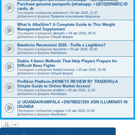
Purchase genuine passports [whatsapp: +1(672)2050601] ID
cards, dr
Последнее сообщение
jeannevol
«
04 авг 2026, 11:37
Добавлено в форуме
Правила пользования форумом
What Is AlkaSlim? A Complete Guide to This Weight
Management Supplement
Последнее сообщение
alkaslim
«
04 авг 2026, 08:41
Добавлено в форуме
Общий форум
Bavelorio Recensioni 2026 - Truffa o Legittimo?
Последнее сообщение
bavelorio
«
03 авг 2026, 15:30
Добавлено в форуме
Альбатрос
Diablo 4 Items Methods That Help Players Prepare for
Difficult Boss Fights
Последнее сообщение
AmberJourney
«
03 авг 2026, 10:48
Добавлено в форуме
Общий форум
Profition Platform-(HONETS REVIEW BY TRADERS)-A
Simple Guide to Online Market Access!
Последнее сообщение
profition
«
02 авг 2026, 11:20
Добавлено в форуме
Альбатрос
@ UGANDA#KAMPALA +256788227269 JOIN ILLUMINATI IN
UGANDA
Последнее сообщение
yugasa
«
01 авг 2026, 11:56
Добавлено в форуме
Альбатрос
1
2
3
4
След.
Найдено 77 результатов