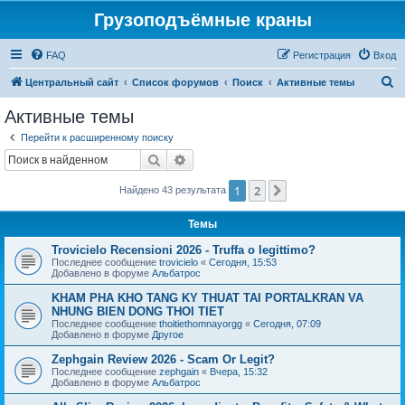
Грузоподъёмные краны
FAQ
Регистрация
Вход
П
Центральный сайт
Список форумов
Поиск
Активные темы
о
Активные темы
и
Перейти к расширенному поиску
с
Поиск
Расширенный поиск
к
1
2
След.
Найдено 43 результата
Темы
Trovicielo Recensioni 2026 - Truffa o legittimo?
Последнее сообщение
trovicielo
«
Сегодня, 15:53
Добавлено в форуме
Альбатрос
KHAM PHA KHO TANG KY THUAT TAI PORTALKRAN VA
NHUNG BIEN DONG THOI TIET
Последнее сообщение
thoitiethomnayorgg
«
Сегодня, 07:09
Добавлено в форуме
Другое
Zephgain Review 2026 - Scam Or Legit?
Последнее сообщение
zephgain
«
Вчера, 15:32
Добавлено в форуме
Альбатрос