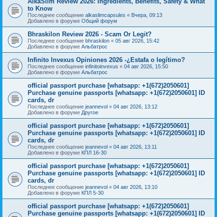
AlkaSlim Review 2026: Ingredients, Benefits, Safety & What
to Know
Последнее сообщение
alkaslimcapsules
«
Вчера, 09:13
Добавлено в форуме
Общий форум
Bhraskilon Review 2026 - Scam Or Legit?
Последнее сообщение
bhraskilon
«
05 авг 2026, 15:42
Добавлено в форуме
Альбатрос
Infinito Invexus Opiniones 2026 -¿Estafa o legítimo?
Последнее сообщение
infinitoinvexus
«
04 авг 2026, 15:50
Добавлено в форуме
Альбатрос
official passport purchase [whatsapp: +1(672)2050601]
Purchase genuine passports [whatsapp: +1(672)2050601] ID
cards, dr
Последнее сообщение
jeannevol
«
04 авг 2026, 13:12
Добавлено в форуме
Другое
official passport purchase [whatsapp: +1(672)2050601]
Purchase genuine passports [whatsapp: +1(672)2050601] ID
cards, dr
Последнее сообщение
jeannevol
«
04 авг 2026, 13:11
Добавлено в форуме
КПЛ 16-30
official passport purchase [whatsapp: +1(672)2050601]
Purchase genuine passports [whatsapp: +1(672)2050601] ID
cards, dr
Последнее сообщение
jeannevol
«
04 авг 2026, 13:10
Добавлено в форуме
КПЛ 5-30
official passport purchase [whatsapp: +1(672)2050601]
Purchase genuine passports [whatsapp: +1(672)2050601] ID