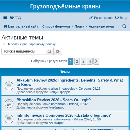
Грузоподъёмные краны
FAQ
Регистрация
Вход
П
Центральный сайт
Список форумов
Поиск
Активные темы
о
Активные темы
и
Перейти к расширенному поиску
с
Поиск
Расширенный поиск
к
1
2
3
4
След.
Найдено 77 результатов
Темы
AlkaSlim Review 2026: Ingredients, Benefits, Safety & What
to Know
Последнее сообщение
alkaslimcapsules
«
Сегодня, 09:13
Добавлено в форуме
Общий форум
Bhraskilon Review 2026 - Scam Or Legit?
Последнее сообщение
bhraskilon
«
Вчера, 15:42
Добавлено в форуме
Альбатрос
Infinito Invexus Opiniones 2026 -¿Estafa o legítimo?
Последнее сообщение
infinitoinvexus
«
04 авг 2026, 15:50
Добавлено в форуме
Альбатрос