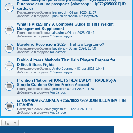
Purchase genuine passports [whatsapp: +1(672)2050601] ID
cards, dr
Последнее сообщение
jeannevol
«
04 авг 2026, 11:37
Добавлено в форуме
Правила пользования форумом
What Is AlkaSlim? A Complete Guide to This Weight
Management Supplement
Последнее сообщение
alkaslim
«
04 авг 2026, 08:41
Добавлено в форуме
Общий форум
Bavelorio Recensioni 2026 - Truffa o Legittimo?
Последнее сообщение
bavelorio
«
03 авг 2026, 15:30
Добавлено в форуме
Альбатрос
Diablo 4 Items Methods That Help Players Prepare for
Difficult Boss Fights
Последнее сообщение
AmberJourney
«
03 авг 2026, 10:48
Добавлено в форуме
Общий форум
Profition Platform-(HONETS REVIEW BY TRADERS)-A
Simple Guide to Online Market Access!
Последнее сообщение
profition
«
02 авг 2026, 11:20
Добавлено в форуме
Альбатрос
@ UGANDA#KAMPALA +256788227269 JOIN ILLUMINATI IN
UGANDA
Последнее сообщение
yugasa
«
01 авг 2026, 11:56
Добавлено в форуме
Альбатрос
1
2
3
4
След.
Найдено 77 результатов