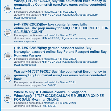
Wasap{+44 7397 620325}Buy fake counterfeit Euro money in
germany,Buy Counterfeit euro,Fake euros online,counterfeit
bank
Последнее сообщение
makeolis11
«
Вчера, 23:24
Добавлено в форуме
КПМ 40-27-10,5 Ждановский завод тяжелого
машиностроения
(+44 7397 620325)Buy fake counterfeit euro bills
online,realistic prop money for sell,PROP EURO NOTES FOR
SALE,BUY COUNT
Последнее сообщение
makeolis11
«
Вчера, 23:22
Добавлено в форуме
КПМ 40-27-10,5 Ждановский завод тяжелого
машиностроения
(+44 7397 620325)Buy german passport online Buy
Norwegian passport online Buy Poland Passport online Buy
Romania Passpor
Последнее сообщение
makeolis11
«
Вчера, 23:22
Добавлено в форуме
КПМ 40-27-10,5 Ждановский завод тяжелого
машиностроения
Wasap{+44 7397 620325}Buy fake counterfeit Euro money in
germany,Buy Counterfeit euro,Fake euros online,counterfeit
bank
Последнее сообщение
makeolis11
«
Вчера, 23:21
Добавлено в форуме
Ганц 5/6–30
Where to buy 1L Caluanie oxidize in Singapore
WhatsApp(+44 7397 620325)CALUANIE MUELEAR OXIDIZE
FOR SALE Myanmar ONLINE
Последнее сообщение
makeolis11
«
Вчера, 23:19
Добавлено в форуме
Ганц 5/6–30