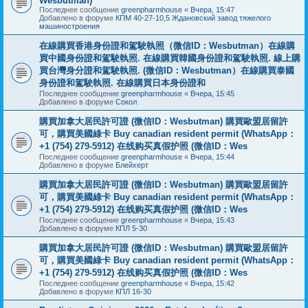
Wesbutman)
Последнее сообщение
greenpharmhouse
«
Вчера, 15:47
Добавлено в форуме
КПМ 40-27-10,5 Ждановский завод тяжелого
машиностроения
在線購買香港身份證和駕駛執照（微信ID：Wesbutman）在線購
買中國身份證和駕駛執照. 在線購買韓國身份證和駕駛執照. 線上購
買台灣身分證和駕駛執照. (微信ID：Wesbutman）在線購買泰國
身份證和駕駛執照. 在線購買日本身份證和
Последнее сообщение
greenpharmhouse
«
Вчера, 15:45
Добавлено в форуме
Сокол
購買加拿大居民許可證 (微信ID：Wesbutman) 購買歐盟居留許
可，購買美國綠卡 Buy canadian resident permit (WhatsApp：
+1 (754) 279-5912) 在线购买真假护照 (微信ID：Wes
Последнее сообщение
greenpharmhouse
«
Вчера, 15:44
Добавлено в форуме
Блейхерт
購買加拿大居民許可證 (微信ID：Wesbutman) 購買歐盟居留許
可，購買美國綠卡 Buy canadian resident permit (WhatsApp：
+1 (754) 279-5912) 在线购买真假护照 (微信ID：Wes
Последнее сообщение
greenpharmhouse
«
Вчера, 15:43
Добавлено в форуме
КПЛ 5-30
購買加拿大居民許可證 (微信ID：Wesbutman) 購買歐盟居留許
可，購買美國綠卡 Buy canadian resident permit (WhatsApp：
+1 (754) 279-5912) 在线购买真假护照 (微信ID：Wes
Последнее сообщение
greenpharmhouse
«
Вчера, 15:42
Добавлено в форуме
КПЛ 16-30