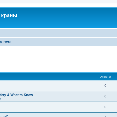
 краны
ые темы
ОТВЕТЫ
0
afety & What to Know
0
м
0
timo?