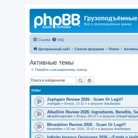
Грузоподъёмные
Всё о грузоподъёмных кранах
Ссылки
FAQ
Центральный сайт
Список форумов
Поиск
Активн
Активные темы
Перейти к расширенному поиску
Поиск
Расширенный поиск
ТЕМЫ
Zephgain Review 2026 - Scam Or Legit?
zephgain
»
Вчера, 15:32
» в форуме
Альбатрос
AlkaSlim Review 2026: Ingredients, Benefits, S
alkaslimcapsules
»
Вчера, 09:13
» в форуме
Общий фору
Bhraskilon Review 2026 - Scam Or Legit?
bhraskilon
»
05 авг 2026, 15:42
» в форуме
Альбатрос
Infinito Invexus Opiniones 2026 -¿Estafa o legí