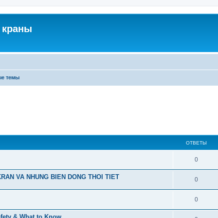
 краны
ые темы
ОТВЕТЫ
0
RAN VA NHUNG BIEN DONG THOI TIET
0
0
afety & What to Know