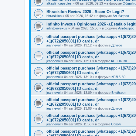
alkaslimcapsules
»
06 авг 2026, 09:13
» в форуме
Общий 
Bhraskilon Review 2026 - Scam Or Legit?
bhraskilon
»
05 авг 2026, 15:42
» в форуме
Альбатрос
Infinito Invexus Opiniones 2026 -¿Estafa o legí
infinitoinvexus
»
04 авг 2026, 15:50
» в форуме
Альбатрос
official passport purchase [whatsapp: +1(672)
+1(672)2050601] ID cards, dr
jeannevol
»
04 авг 2026, 13:12
» в форуме
Другое
official passport purchase [whatsapp: +1(672)
+1(672)2050601] ID cards, dr
jeannevol
»
04 авг 2026, 13:11
» в форуме
КПЛ 16-30
official passport purchase [whatsapp: +1(672)
+1(672)2050601] ID cards, dr
jeannevol
»
04 авг 2026, 13:10
» в форуме
КПЛ 5-30
official passport purchase [whatsapp: +1(672)
+1(672)2050601] ID cards, dr
jeannevol
»
04 авг 2026, 13:09
» в форуме
Блейхерт
official passport purchase [whatsapp: +1(672)
+1(672)2050601] ID cards, dr
jeannevol
»
04 авг 2026, 13:08
» в форуме
Другое
official passport purchase [whatsapp: +1(672)
+1(672)2050601] ID cards, dr
jeannevol
»
04 авг 2026, 11:50
» в форуме
Сокол
official passport purchase [whatsapp: +1(672)
+1(672)2050601] ID cards, dr