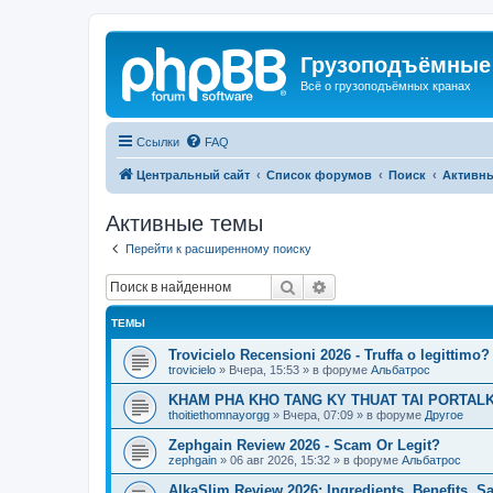
Грузоподъёмные
Всё о грузоподъёмных кранах
Ссылки
FAQ
Центральный сайт
Список форумов
Поиск
Активн
Активные темы
Перейти к расширенному поиску
Поиск
Расширенный поиск
ТЕМЫ
Trovicielo Recensioni 2026 - Truffa o legittimo?
trovicielo
»
Вчера, 15:53
» в форуме
Альбатрос
KHAM PHA KHO TANG KY THUAT TAI PORTALK
thoitiethomnayorgg
»
Вчера, 07:09
» в форуме
Другое
Zephgain Review 2026 - Scam Or Legit?
zephgain
»
06 авг 2026, 15:32
» в форуме
Альбатрос
AlkaSlim Review 2026: Ingredients, Benefits, S