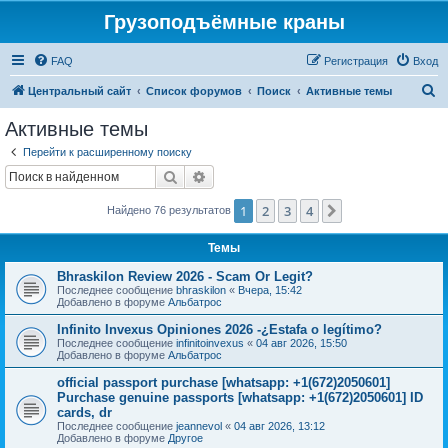
Грузоподъёмные краны
FAQ
Регистрация
Вход
П
Центральный сайт
Список форумов
Поиск
Активные темы
о
Активные темы
и
Перейти к расширенному поиску
с
Поиск
Расширенный поиск
к
1
2
3
4
След.
Найдено 76 результатов
Темы
Bhraskilon Review 2026 - Scam Or Legit?
Последнее сообщение
bhraskilon
«
Вчера, 15:42
Добавлено в форуме
Альбатрос
Infinito Invexus Opiniones 2026 -¿Estafa o legítimo?
Последнее сообщение
infinitoinvexus
«
04 авг 2026, 15:50
Добавлено в форуме
Альбатрос
official passport purchase [whatsapp: +1(672)2050601]
Purchase genuine passports [whatsapp: +1(672)2050601] ID
cards, dr
Последнее сообщение
jeannevol
«
04 авг 2026, 13:12
Добавлено в форуме
Другое