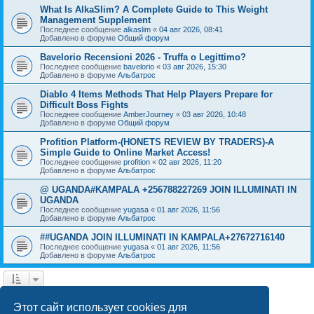
What Is AlkaSlim? A Complete Guide to This Weight
Management Supplement
Последнее сообщение
alkaslim
«
04 авг 2026, 08:41
Добавлено в форуме
Общий форум
Bavelorio Recensioni 2026 - Truffa o Legittimo?
Последнее сообщение
bavelorio
«
03 авг 2026, 15:30
Добавлено в форуме
Альбатрос
Diablo 4 Items Methods That Help Players Prepare for
Difficult Boss Fights
Последнее сообщение
AmberJourney
«
03 авг 2026, 10:48
Добавлено в форуме
Общий форум
Profition Platform-(HONETS REVIEW BY TRADERS)-A
Simple Guide to Online Market Access!
Последнее сообщение
profition
«
02 авг 2026, 11:20
Добавлено в форуме
Альбатрос
@ UGANDA#KAMPALA +256788227269 JOIN ILLUMINATI IN
UGANDA
Последнее сообщение
yugasa
«
01 авг 2026, 11:56
Добавлено в форуме
Альбатрос
##UGANDA JOIN ILLUMINATI IN KAMPALA+27672716140
Последнее сообщение
yugasa
«
01 авг 2026, 11:56
Добавлено в форуме
Альбатрос
1
2
3
4
След.
Найдено 76 результатов
Этот сайт использует cookies для