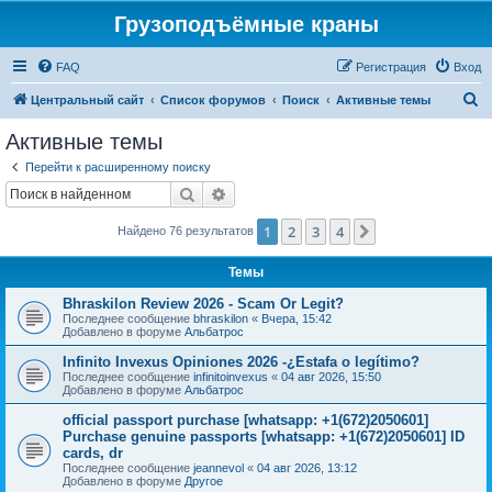
Грузоподъёмные краны
FAQ
Регистрация
Вход
П
Центральный сайт
Список форумов
Поиск
Активные темы
о
Активные темы
и
Перейти к расширенному поиску
с
Поиск
Расширенный поиск
к
1
2
3
4
След.
Найдено 76 результатов
Темы
Bhraskilon Review 2026 - Scam Or Legit?
Последнее сообщение
bhraskilon
«
Вчера, 15:42
Добавлено в форуме
Альбатрос
Infinito Invexus Opiniones 2026 -¿Estafa o legítimo?
Последнее сообщение
infinitoinvexus
«
04 авг 2026, 15:50
Добавлено в форуме
Альбатрос
official passport purchase [whatsapp: +1(672)2050601]
Purchase genuine passports [whatsapp: +1(672)2050601] ID
cards, dr
Последнее сообщение
jeannevol
«
04 авг 2026, 13:12
Добавлено в форуме
Другое