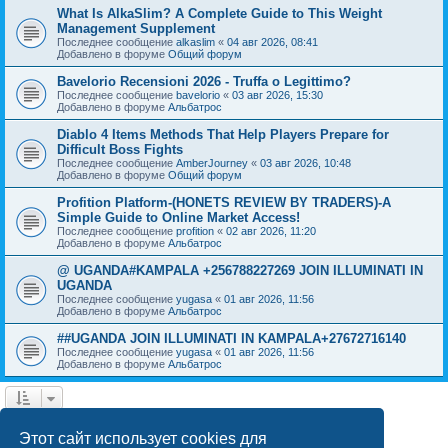
What Is AlkaSlim? A Complete Guide to This Weight
Management Supplement
Последнее сообщение
alkaslim
«
04 авг 2026, 08:41
Добавлено в форуме
Общий форум
Bavelorio Recensioni 2026 - Truffa o Legittimo?
Последнее сообщение
bavelorio
«
03 авг 2026, 15:30
Добавлено в форуме
Альбатрос
Diablo 4 Items Methods That Help Players Prepare for
Difficult Boss Fights
Последнее сообщение
AmberJourney
«
03 авг 2026, 10:48
Добавлено в форуме
Общий форум
Profition Platform-(HONETS REVIEW BY TRADERS)-A
Simple Guide to Online Market Access!
Последнее сообщение
profition
«
02 авг 2026, 11:20
Добавлено в форуме
Альбатрос
@ UGANDA#KAMPALA +256788227269 JOIN ILLUMINATI IN
UGANDA
Последнее сообщение
yugasa
«
01 авг 2026, 11:56
Добавлено в форуме
Альбатрос
##UGANDA JOIN ILLUMINATI IN KAMPALA+27672716140
Последнее сообщение
yugasa
«
01 авг 2026, 11:56
Добавлено в форуме
Альбатрос
1
2
3
4
След.
Найдено 76 результатов
Этот сайт использует cookies для