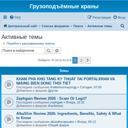
Грузоподъёмные краны
FAQ
Регистрация
Вход
П
Центральный сайт
Список форумов
Поиск
Активные темы
о
Активные темы
и
Перейти к расширенному поиску
с
Поиск
Расширенный поиск
к
1
2
След.
Найдено 43 результата
Темы
KHAM PHA KHO TANG KY THUAT TAI PORTALKRAN VA
NHUNG BIEN DONG THOI TIET
Последнее сообщение
thoitiethomnayorgg
«
Сегодня, 07:09
Добавлено в форуме
Другое
Zephgain Review 2026 - Scam Or Legit?
Последнее сообщение
zephgain
«
Вчера, 15:32
Добавлено в форуме
Альбатрос
AlkaSlim Review 2026: Ingredients, Benefits, Safety & What
to Know
Последнее сообщение
alkaslimcapsules
«
Вчера, 09:13
Добавлено в форуме
Общий форум