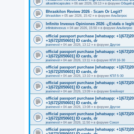
alkaslimcapsules
»
06 авг 2026, 09:13
» в форуме
Общий 
Bhraskilon Review 2026 - Scam Or Legit?
bhraskilon
»
05 авг 2026, 15:42
» в форуме
Альбатрос
Infinito Invexus Opiniones 2026 -¿Estafa o legí
infinitoinvexus
»
04 авг 2026, 15:50
» в форуме
Альбатрос
official passport purchase [whatsapp: +1(672)
+1(672)2050601] ID cards, dr
jeannevol
»
04 авг 2026, 13:12
» в форуме
Другое
official passport purchase [whatsapp: +1(672)
+1(672)2050601] ID cards, dr
jeannevol
»
04 авг 2026, 13:11
» в форуме
КПЛ 16-30
official passport purchase [whatsapp: +1(672)
+1(672)2050601] ID cards, dr
jeannevol
»
04 авг 2026, 13:10
» в форуме
КПЛ 5-30
official passport purchase [whatsapp: +1(672)
+1(672)2050601] ID cards, dr
jeannevol
»
04 авг 2026, 13:09
» в форуме
Блейхерт
official passport purchase [whatsapp: +1(672)
+1(672)2050601] ID cards, dr
jeannevol
»
04 авг 2026, 13:08
» в форуме
Другое
official passport purchase [whatsapp: +1(672)
+1(672)2050601] ID cards, dr
jeannevol
»
04 авг 2026, 11:50
» в форуме
Сокол
official passport purchase [whatsapp: +1(672)
+1(672)2050601] ID cards, dr