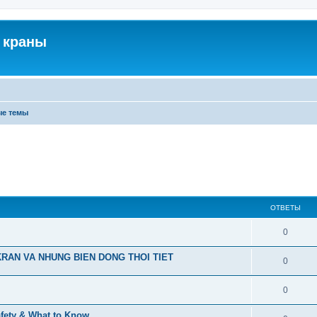
 краны
ые темы
ОТВЕТЫ
0
RAN VA NHUNG BIEN DONG THOI TIET
0
0
afety & What to Know