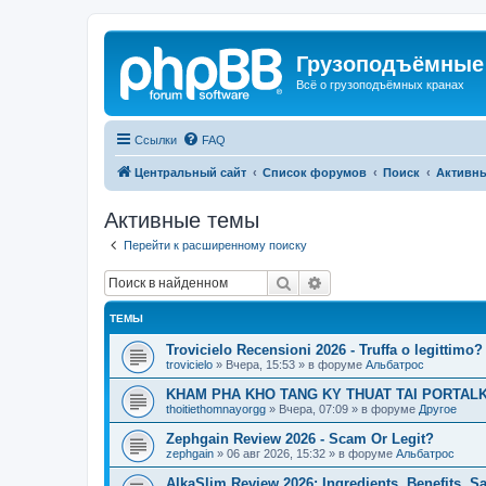
Грузоподъёмные
Всё о грузоподъёмных кранах
Ссылки
FAQ
Центральный сайт
Список форумов
Поиск
Активн
Активные темы
Перейти к расширенному поиску
Поиск
Расширенный поиск
ТЕМЫ
Trovicielo Recensioni 2026 - Truffa o legittimo?
trovicielo
»
Вчера, 15:53
» в форуме
Альбатрос
KHAM PHA KHO TANG KY THUAT TAI PORTALK
thoitiethomnayorgg
»
Вчера, 07:09
» в форуме
Другое
Zephgain Review 2026 - Scam Or Legit?
zephgain
»
06 авг 2026, 15:32
» в форуме
Альбатрос
AlkaSlim Review 2026: Ingredients, Benefits, S