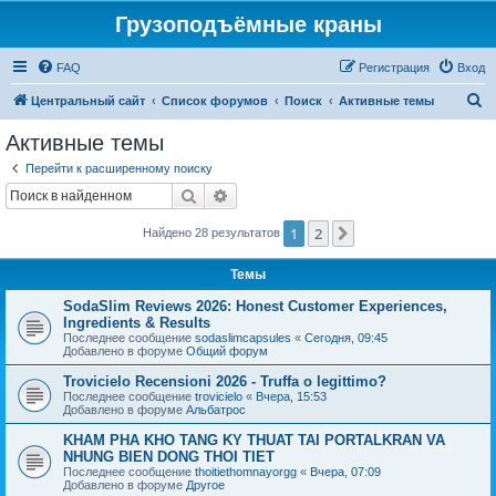
Грузоподъёмные краны
FAQ
Регистрация
Вход
П
Центральный сайт
Список форумов
Поиск
Активные темы
о
Активные темы
и
Перейти к расширенному поиску
с
Поиск
Расширенный поиск
к
1
2
След.
Найдено 28 результатов
Темы
SodaSlim Reviews 2026: Honest Customer Experiences,
Ingredients & Results
Последнее сообщение
sodaslimcapsules
«
Сегодня, 09:45
Добавлено в форуме
Общий форум
Trovicielo Recensioni 2026 - Truffa o legittimo?
Последнее сообщение
trovicielo
«
Вчера, 15:53
Добавлено в форуме
Альбатрос
KHAM PHA KHO TANG KY THUAT TAI PORTALKRAN VA
NHUNG BIEN DONG THOI TIET
Последнее сообщение
thoitiethomnayorgg
«
Вчера, 07:09
Добавлено в форуме
Другое