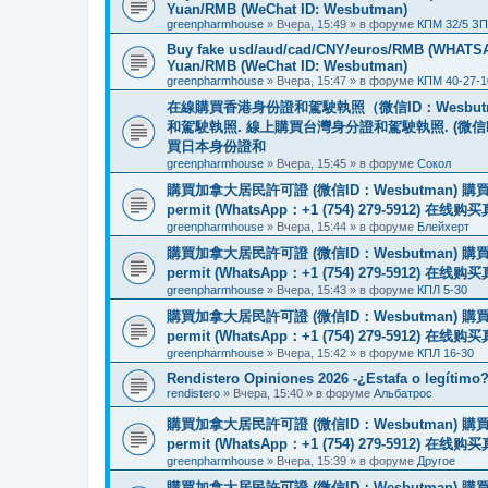
Yuan/RMB (WeChat ID: Wesbutman)
greenpharmhouse
»
Вчера, 15:49
» в форуме
КПМ 32/5 ЗП
Buy fake usd/aud/cad/CNY/euros/RMB (WHATSAPP
Yuan/RMB (WeChat ID: Wesbutman)
greenpharmhouse
»
Вчера, 15:47
» в форуме
КПМ 40-27-1
在線購買香港身份證和駕駛執照（微信ID：Wesbu
和駕駛執照. 線上購買台灣身分證和駕駛執照. (微信
買日本身份證和
greenpharmhouse
»
Вчера, 15:45
» в форуме
Сокол
購買加拿大居民許可證 (微信ID：Wesbutman) 購買歐
permit (WhatsApp：+1 (754) 279-5912) 在
greenpharmhouse
»
Вчера, 15:44
» в форуме
Блейхерт
購買加拿大居民許可證 (微信ID：Wesbutman) 購買歐
permit (WhatsApp：+1 (754) 279-5912) 在
greenpharmhouse
»
Вчера, 15:43
» в форуме
КПЛ 5-30
購買加拿大居民許可證 (微信ID：Wesbutman) 購買歐
permit (WhatsApp：+1 (754) 279-5912) 在
greenpharmhouse
»
Вчера, 15:42
» в форуме
КПЛ 16-30
Rendistero Opiniones 2026 -¿Estafa o legítimo
rendistero
»
Вчера, 15:40
» в форуме
Альбатрос
購買加拿大居民許可證 (微信ID：Wesbutman) 購買歐
permit (WhatsApp：+1 (754) 279-5912) 在
greenpharmhouse
»
Вчера, 15:39
» в форуме
Другое
購買加拿大居民許可證 (微信ID：Wesbutman) 購買歐