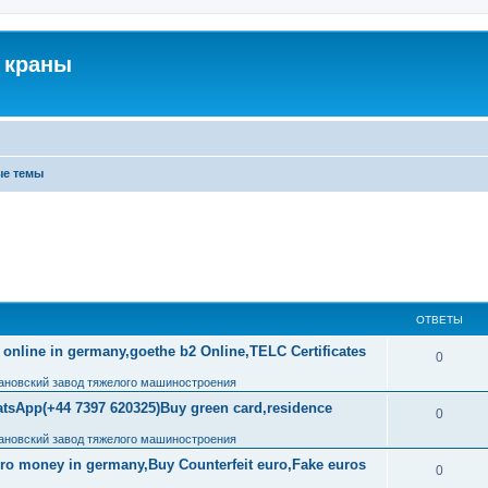
 краны
ые темы
ОТВЕТЫ
 online in germany,goethe b2 Online,TELC Certificates
0
ановский завод тяжелого машиностроения
tsApp(+44 7397 620325)Buy green card,residence
0
ановский завод тяжелого машиностроения
uro money in germany,Buy Counterfeit euro,Fake euros
0