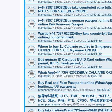
makeolis11
»
Вчера, 23:24
» в форуме
КПМ 40-27-10,5 Жд
(+44 7397 620325)Buy fake counterfeit euro bil
NOTES FOR SALE,BUY COUNT
makeolis11
»
Вчера, 23:22
» в форуме
КПМ 40-27-10,5 Жд
(+44 7397 620325)Buy german passport online 
online Buy Romania Passpor
makeolis11
»
Вчера, 23:22
» в форуме
КПМ 40-27-10,5 Жд
Wasap{+44 7397 620325}Buy fake counterfeit E
online,counterfeit bank
makeolis11
»
Вчера, 23:21
» в форуме
Ганц 5/6–30
Where to buy 1L Caluanie oxidize in Singap
OXIDIZE FOR SALE Myanmar ONLINE
makeolis11
»
Вчера, 23:19
» в форуме
Ганц 5/6–30
Buy german ID Card,buy EU ID Card online Wha
permit, IELTS, work permit, c
makeolis11
»
Вчера, 23:19
» в форуме
Ганц 5/6–30
WhatsApp(+44 7397 620325)BUY CALUANIE OXID
makeolis11
»
Вчера, 23:18
» в форуме
Ганц 5/6–30
Buy Real and Fake Passports online (WhatsApp: 
legitimate US passports,
greenpharmhouse
»
Вчера, 15:50
» в форуме
Ганц 5/6–30
無需考試購買 IELTS、PMP、NEBOSH、NCLEX、CI
NCE、雅思、托福、PTE、CPSO、學位及其他文件。我
greenpharmhouse
»
Вчера, 15:50
» в форуме
Кондор
Buy fake usd/aud/cad/CNY/euros/RMB (WHATSAPP