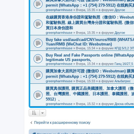
permit (WhatsApp：+1 (754) 279-5912) 在
greenpharmhouse
»
Вчера, 15:35
» в форуме
Другое
在線購買香港身份證和駕駛執照（微信ID：Wesbu
和駕駛執照. 線上購買台灣身分證和駕駛執照. (微信
買日本身份證和
greenpharmhouse
»
Вчера, 15:35
» в форуме
Другое
Buy fake usd/aud/cad/CNY/euros/RMB (WHATSAPP
Yuan/RMB (WeChat ID: Wesbutman)
greenpharmhouse
»
Вчера, 15:34
» в форуме
КПД 5/3,2 З
Buy Real and Fake Passports online (WhatsApp: 
legitimate US passports,
greenpharmhouse
»
Вчера, 15:34
» в форуме
Ганц 16/27,5
購買加拿大居民許可證 (微信ID：Wesbutman) 購買歐
permit (WhatsApp：+1 (754) 279-5912) 在
greenpharmhouse
»
Вчера, 15:33
» в форуме
Альбатрос
購買真假護照, 購買正品美國護照、加拿大護照（微信
照、台灣護照、中國護照、日本護照、泰國護照、波蘭護照、
5912）、
greenpharmhouse
»
Вчера, 15:32
» в форуме
Доска объяв
Перейти к расширенному поиску