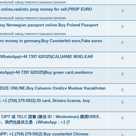
ановский завод тяжелого машиностроения
ls online,realistic prop money for sell,PROP EURO
0
ановский завод тяжелого машиностроения
Buy Norwegian passport online Buy Poland Passport
0
ановский завод тяжелого машиностроения
uro money in germany,Buy Counterfeit euro,Fake euros
0
ore WhatsApp(+44 7397 620325)CALUANIE MUELEAR
0
tsApp(+44 7397 620325)Buy green card,residence
0
IZE ONLINE,Buy Caluanie Oxidize Muelear Kazakhstan
0
+1 (754) 279-5912) ID card, Drivers license, buy
0
PT 或 TELC 證書 (微信 ID：Wesbutman) 購買GREE、
0
們也提供文憑 （WhatsApp：+1 (7
: +1 (754) 279-5912) Buy counterfeit Chinese
0