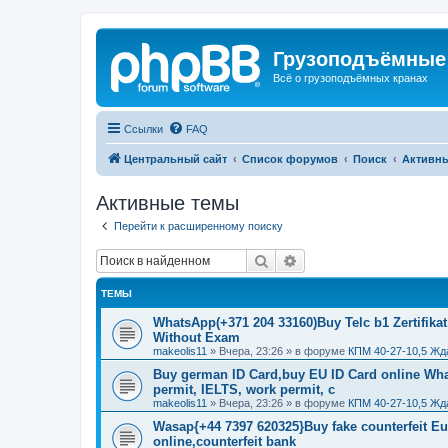
Грузоподъёмные
Всё о грузоподъёмных кранах
Ссылки
FAQ
Центральный сайт
Список форумов
Поиск
Активн
Активные темы
Перейти к расширенному поиску
Поиск
Расширенный поиск
ТЕМЫ
WhatsApp(+371 204 33160)Buy Telc b1 Zertifikat
Without Exam
makeolis11
»
Вчера, 23:26
» в форуме
КПМ 40-27-10,5 Жд
Buy german ID Card,buy EU ID Card online Wha
permit, IELTS, work permit, c
makeolis11
»
Вчера, 23:26
» в форуме
КПМ 40-27-10,5 Жд
Wasap{+44 7397 620325}Buy fake counterfeit E
online,counterfeit bank