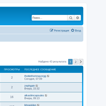
Поиск
Расширенный по
Регистрация
Вход
1
2
След.
Найдено 43 результата
ПРОСМОТРЫ
ПОСЛЕДНЕЕ СООБЩЕНИЕ
thoitiethomnayorgg
2
Сегодня, 07:09
zephgain
2
Вчера, 15:32
alkaslimcapsules
16
Вчера, 09:13
bhraskilon