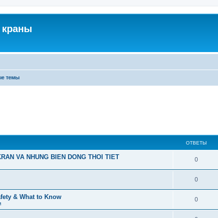
 краны
ые темы
ОТВЕТЫ
RAN VA NHUNG BIEN DONG THOI TIET
0
0
afety & What to Know
0
м