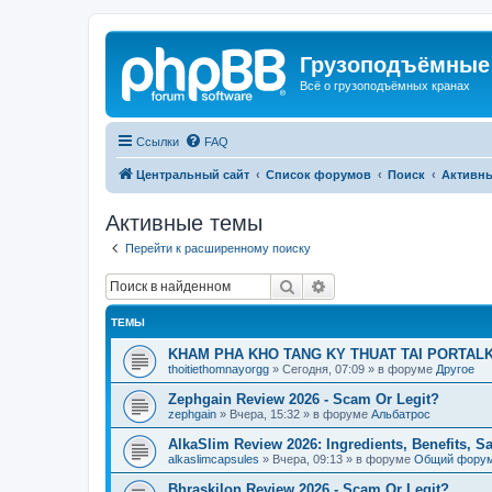
Грузоподъёмные
Всё о грузоподъёмных кранах
Ссылки
FAQ
Центральный сайт
Список форумов
Поиск
Активн
Активные темы
Перейти к расширенному поиску
Поиск
Расширенный поиск
ТЕМЫ
KHAM PHA KHO TANG KY THUAT TAI PORTALK
thoitiethomnayorgg
»
Сегодня, 07:09
» в форуме
Другое
Zephgain Review 2026 - Scam Or Legit?
zephgain
»
Вчера, 15:32
» в форуме
Альбатрос
AlkaSlim Review 2026: Ingredients, Benefits, S
alkaslimcapsules
»
Вчера, 09:13
» в форуме
Общий фору
Bhraskilon Review 2026 - Scam Or Legit?