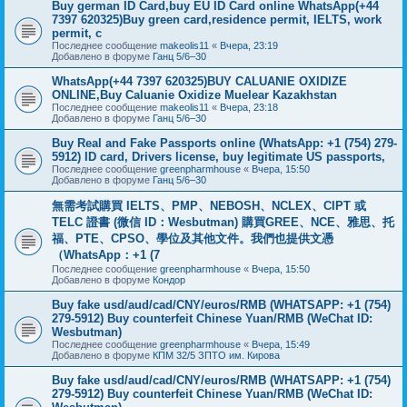
Buy german ID Card,buy EU ID Card online WhatsApp(+44
7397 620325)Buy green card,residence permit, IELTS, work
permit, c
Последнее сообщение
makeolis11
«
Вчера, 23:19
Добавлено в форуме
Ганц 5/6–30
WhatsApp(+44 7397 620325)BUY CALUANIE OXIDIZE
ONLINE,Buy Caluanie Oxidize Muelear Kazakhstan
Последнее сообщение
makeolis11
«
Вчера, 23:18
Добавлено в форуме
Ганц 5/6–30
Buy Real and Fake Passports online (WhatsApp: +1 (754) 279-
5912) ID card, Drivers license, buy legitimate US passports,
Последнее сообщение
greenpharmhouse
«
Вчера, 15:50
Добавлено в форуме
Ганц 5/6–30
無需考試購買 IELTS、PMP、NEBOSH、NCLEX、CIPT 或
TELC 證書 (微信 ID：Wesbutman) 購買GREE、NCE、雅思、托
福、PTE、CPSO、學位及其他文件。我們也提供文憑
（WhatsApp：+1 (7
Последнее сообщение
greenpharmhouse
«
Вчера, 15:50
Добавлено в форуме
Кондор
Buy fake usd/aud/cad/CNY/euros/RMB (WHATSAPP: +1 (754)
279-5912) Buy counterfeit Chinese Yuan/RMB (WeChat ID:
Wesbutman)
Последнее сообщение
greenpharmhouse
«
Вчера, 15:49
Добавлено в форуме
КПМ 32/5 ЗПТО им. Кирова
Buy fake usd/aud/cad/CNY/euros/RMB (WHATSAPP: +1 (754)
279-5912) Buy counterfeit Chinese Yuan/RMB (WeChat ID: