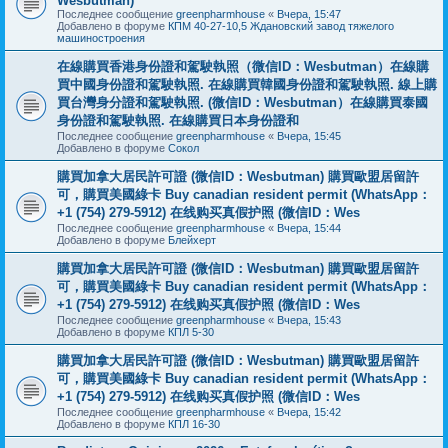
Wesbutman)
Последнее сообщение
greenpharmhouse
«
Вчера, 15:47
Добавлено в форуме
КПМ 40-27-10,5 Ждановский завод тяжелого
машиностроения
在線購買香港身份證和駕駛執照（微信ID：Wesbutman）在線購
買中國身份證和駕駛執照. 在線購買韓國身份證和駕駛執照. 線上購
買台灣身分證和駕駛執照. (微信ID：Wesbutman）在線購買泰國
身份證和駕駛執照. 在線購買日本身份證和
Последнее сообщение
greenpharmhouse
«
Вчера, 15:45
Добавлено в форуме
Сокол
購買加拿大居民許可證 (微信ID：Wesbutman) 購買歐盟居留許
可，購買美國綠卡 Buy canadian resident permit (WhatsApp：
+1 (754) 279-5912) 在线购买真假护照 (微信ID：Wes
Последнее сообщение
greenpharmhouse
«
Вчера, 15:44
Добавлено в форуме
Блейхерт
購買加拿大居民許可證 (微信ID：Wesbutman) 購買歐盟居留許
可，購買美國綠卡 Buy canadian resident permit (WhatsApp：
+1 (754) 279-5912) 在线购买真假护照 (微信ID：Wes
Последнее сообщение
greenpharmhouse
«
Вчера, 15:43
Добавлено в форуме
КПЛ 5-30
購買加拿大居民許可證 (微信ID：Wesbutman) 購買歐盟居留許
可，購買美國綠卡 Buy canadian resident permit (WhatsApp：
+1 (754) 279-5912) 在线购买真假护照 (微信ID：Wes
Последнее сообщение
greenpharmhouse
«
Вчера, 15:42
Добавлено в форуме
КПЛ 16-30