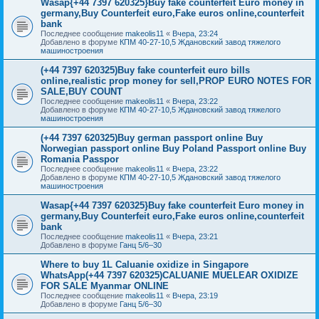
Wasap{+44 7397 620325}Buy fake counterfeit Euro money in
germany,Buy Counterfeit euro,Fake euros online,counterfeit
bank
Последнее сообщение
makeolis11
«
Вчера, 23:24
Добавлено в форуме
КПМ 40-27-10,5 Ждановский завод тяжелого
машиностроения
(+44 7397 620325)Buy fake counterfeit euro bills
online,realistic prop money for sell,PROP EURO NOTES FOR
SALE,BUY COUNT
Последнее сообщение
makeolis11
«
Вчера, 23:22
Добавлено в форуме
КПМ 40-27-10,5 Ждановский завод тяжелого
машиностроения
(+44 7397 620325)Buy german passport online Buy
Norwegian passport online Buy Poland Passport online Buy
Romania Passpor
Последнее сообщение
makeolis11
«
Вчера, 23:22
Добавлено в форуме
КПМ 40-27-10,5 Ждановский завод тяжелого
машиностроения
Wasap{+44 7397 620325}Buy fake counterfeit Euro money in
germany,Buy Counterfeit euro,Fake euros online,counterfeit
bank
Последнее сообщение
makeolis11
«
Вчера, 23:21
Добавлено в форуме
Ганц 5/6–30
Where to buy 1L Caluanie oxidize in Singapore
WhatsApp(+44 7397 620325)CALUANIE MUELEAR OXIDIZE
FOR SALE Myanmar ONLINE
Последнее сообщение
makeolis11
«
Вчера, 23:19
Добавлено в форуме
Ганц 5/6–30