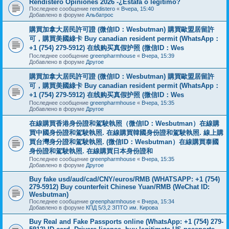
Rendistero Opiniones 2026 -¿Estafa o legítimo?
Последнее сообщение
rendistero
«
Вчера, 15:40
Добавлено в форуме
Альбатрос
購買加拿大居民許可證 (微信ID：Wesbutman) 購買歐盟居留許
可，購買美國綠卡 Buy canadian resident permit (WhatsApp：
+1 (754) 279-5912) 在线购买真假护照 (微信ID：Wes
Последнее сообщение
greenpharmhouse
«
Вчера, 15:39
Добавлено в форуме
Другое
購買加拿大居民許可證 (微信ID：Wesbutman) 購買歐盟居留許
可，購買美國綠卡 Buy canadian resident permit (WhatsApp：
+1 (754) 279-5912) 在线购买真假护照 (微信ID：Wes
Последнее сообщение
greenpharmhouse
«
Вчера, 15:35
Добавлено в форуме
Другое
在線購買香港身份證和駕駛執照（微信ID：Wesbutman）在線購
買中國身份證和駕駛執照. 在線購買韓國身份證和駕駛執照. 線上購
買台灣身分證和駕駛執照. (微信ID：Wesbutman）在線購買泰國
身份證和駕駛執照. 在線購買日本身份證和
Последнее сообщение
greenpharmhouse
«
Вчера, 15:35
Добавлено в форуме
Другое
Buy fake usd/aud/cad/CNY/euros/RMB (WHATSAPP: +1 (754)
279-5912) Buy counterfeit Chinese Yuan/RMB (WeChat ID:
Wesbutman)
Последнее сообщение
greenpharmhouse
«
Вчера, 15:34
Добавлено в форуме
КПД 5/3,2 ЗПТО им. Кирова
Buy Real and Fake Passports online (WhatsApp: +1 (754) 279-