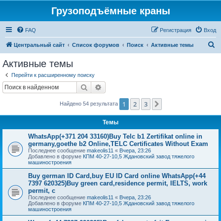
Грузоподъёмные краны
FAQ
Регистрация
Вход
П
Центральный сайт
Список форумов
Поиск
Активные темы
о
Активные темы
и
Перейти к расширенному поиску
с
Поиск
Расширенный поиск
к
1
2
3
След.
Найдено 54 результата
Темы
WhatsApp(+371 204 33160)Buy Telc b1 Zertifikat online in
germany,goethe b2 Online,TELC Certificates Without Exam
Последнее сообщение
makeolis11
«
Вчера, 23:26
Добавлено в форуме
КПМ 40-27-10,5 Ждановский завод тяжелого
машиностроения
Buy german ID Card,buy EU ID Card online WhatsApp(+44
7397 620325)Buy green card,residence permit, IELTS, work
permit, c
Последнее сообщение
makeolis11
«
Вчера, 23:26
Добавлено в форуме
КПМ 40-27-10,5 Ждановский завод тяжелого
машиностроения