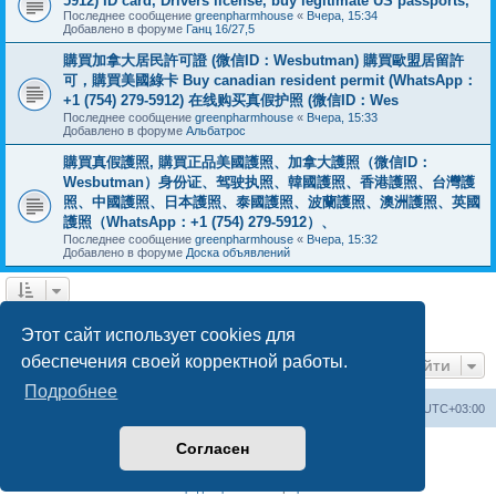
5912) ID card, Drivers license, buy legitimate US passports,
Последнее сообщение
greenpharmhouse
«
Вчера, 15:34
Добавлено в форуме
Ганц 16/27,5
購買加拿大居民許可證 (微信ID：Wesbutman) 購買歐盟居留許
可，購買美國綠卡 Buy canadian resident permit (WhatsApp：
+1 (754) 279-5912) 在线购买真假护照 (微信ID：Wes
Последнее сообщение
greenpharmhouse
«
Вчера, 15:33
Добавлено в форуме
Альбатрос
購買真假護照, 購買正品美國護照、加拿大護照（微信ID：
Wesbutman）身份证、驾驶执照、韓國護照、香港護照、台灣護
照、中國護照、日本護照、泰國護照、波蘭護照、澳洲護照、英國
護照（WhatsApp：+1 (754) 279-5912）、
Последнее сообщение
greenpharmhouse
«
Вчера, 15:32
Добавлено в форуме
Доска объявлений
1
2
3
След.
Найдено 54 результата
Этот сайт использует cookies для
обеспечения своей корректной работы.
Перейти
Подробнее
Центральный сайт
Список форумов
Часовой пояс:
UTC+03:00
Согласен
Создано на основе
phpBB
® Forum Software © phpBB Limited
Русская поддержка phpBB
Конфиденциальность
|
Правила