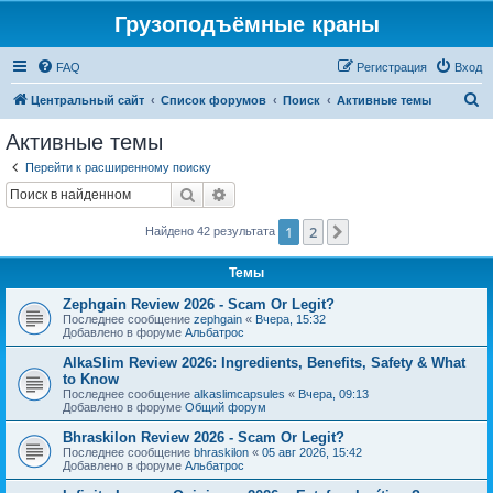
Грузоподъёмные краны
FAQ
Регистрация
Вход
П
Центральный сайт
Список форумов
Поиск
Активные темы
о
Активные темы
и
Перейти к расширенному поиску
с
Поиск
Расширенный поиск
к
1
2
След.
Найдено 42 результата
Темы
Zephgain Review 2026 - Scam Or Legit?
Последнее сообщение
zephgain
«
Вчера, 15:32
Добавлено в форуме
Альбатрос
AlkaSlim Review 2026: Ingredients, Benefits, Safety & What
to Know
Последнее сообщение
alkaslimcapsules
«
Вчера, 09:13
Добавлено в форуме
Общий форум
Bhraskilon Review 2026 - Scam Or Legit?
Последнее сообщение
bhraskilon
«
05 авг 2026, 15:42
Добавлено в форуме
Альбатрос