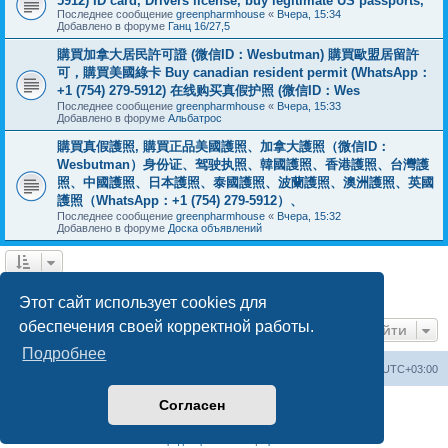
5912) ID card, Drivers license, buy legitimate US passports,
Последнее сообщение
greenpharmhouse
«
Вчера, 15:34
Добавлено в форуме
Ганц 16/27,5
購買加拿大居民許可證 (微信ID：Wesbutman) 購買歐盟居留許
可，購買美國綠卡 Buy canadian resident permit (WhatsApp：
+1 (754) 279-5912) 在线购买真假护照 (微信ID：Wes
Последнее сообщение
greenpharmhouse
«
Вчера, 15:33
Добавлено в форуме
Альбатрос
購買真假護照, 購買正品美國護照、加拿大護照（微信ID：
Wesbutman）身份证、驾驶执照、韓國護照、香港護照、台灣護
照、中國護照、日本護照、泰國護照、波蘭護照、澳洲護照、英國
護照（WhatsApp：+1 (754) 279-5912）、
Последнее сообщение
greenpharmhouse
«
Вчера, 15:32
Добавлено в форуме
Доска объявлений
1
2
3
След.
Найдено 55 результатов
Этот сайт использует cookies для
обеспечения своей корректной работы.
Перейти
Подробнее
Центральный сайт
Список форумов
Часовой пояс:
UTC+03:00
Согласен
Создано на основе
phpBB
® Forum Software © phpBB Limited
Русская поддержка phpBB
Конфиденциальность
|
Правила