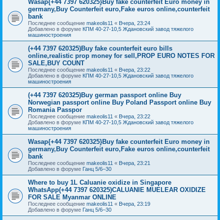
Wasap{+44 7397 620325}Buy fake counterfeit Euro money in
germany,Buy Counterfeit euro,Fake euros online,counterfeit
bank
Последнее сообщение
makeolis11
«
Вчера, 23:24
Добавлено в форуме
КПМ 40-27-10,5 Ждановский завод тяжелого
машиностроения
(+44 7397 620325)Buy fake counterfeit euro bills
online,realistic prop money for sell,PROP EURO NOTES FOR
SALE,BUY COUNT
Последнее сообщение
makeolis11
«
Вчера, 23:22
Добавлено в форуме
КПМ 40-27-10,5 Ждановский завод тяжелого
машиностроения
(+44 7397 620325)Buy german passport online Buy
Norwegian passport online Buy Poland Passport online Buy
Romania Passpor
Последнее сообщение
makeolis11
«
Вчера, 23:22
Добавлено в форуме
КПМ 40-27-10,5 Ждановский завод тяжелого
машиностроения
Wasap{+44 7397 620325}Buy fake counterfeit Euro money in
germany,Buy Counterfeit euro,Fake euros online,counterfeit
bank
Последнее сообщение
makeolis11
«
Вчера, 23:21
Добавлено в форуме
Ганц 5/6–30
Where to buy 1L Caluanie oxidize in Singapore
WhatsApp(+44 7397 620325)CALUANIE MUELEAR OXIDIZE
FOR SALE Myanmar ONLINE
Последнее сообщение
makeolis11
«
Вчера, 23:19
Добавлено в форуме
Ганц 5/6–30