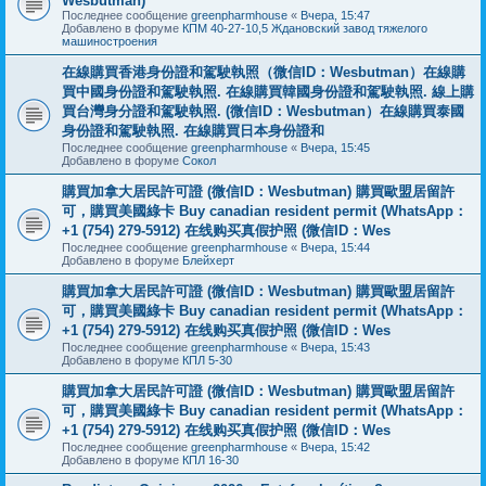
Wesbutman)
Последнее сообщение
greenpharmhouse
«
Вчера, 15:47
Добавлено в форуме
КПМ 40-27-10,5 Ждановский завод тяжелого
машиностроения
在線購買香港身份證和駕駛執照（微信ID：Wesbutman）在線購
買中國身份證和駕駛執照. 在線購買韓國身份證和駕駛執照. 線上購
買台灣身分證和駕駛執照. (微信ID：Wesbutman）在線購買泰國
身份證和駕駛執照. 在線購買日本身份證和
Последнее сообщение
greenpharmhouse
«
Вчера, 15:45
Добавлено в форуме
Сокол
購買加拿大居民許可證 (微信ID：Wesbutman) 購買歐盟居留許
可，購買美國綠卡 Buy canadian resident permit (WhatsApp：
+1 (754) 279-5912) 在线购买真假护照 (微信ID：Wes
Последнее сообщение
greenpharmhouse
«
Вчера, 15:44
Добавлено в форуме
Блейхерт
購買加拿大居民許可證 (微信ID：Wesbutman) 購買歐盟居留許
可，購買美國綠卡 Buy canadian resident permit (WhatsApp：
+1 (754) 279-5912) 在线购买真假护照 (微信ID：Wes
Последнее сообщение
greenpharmhouse
«
Вчера, 15:43
Добавлено в форуме
КПЛ 5-30
購買加拿大居民許可證 (微信ID：Wesbutman) 購買歐盟居留許
可，購買美國綠卡 Buy canadian resident permit (WhatsApp：
+1 (754) 279-5912) 在线购买真假护照 (微信ID：Wes
Последнее сообщение
greenpharmhouse
«
Вчера, 15:42
Добавлено в форуме
КПЛ 16-30