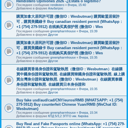
Rendistero Opiniones 2026 -¿Estafa o legítimo?
Последнее сообщение
rendistero
«
Вчера, 15:40
Добавлено в форуме
Альбатрос
購買加拿大居民許可證 (微信ID：Wesbutman) 購買歐盟居留許
可，購買美國綠卡 Buy canadian resident permit (WhatsApp：
+1 (754) 279-5912) 在线购买真假护照 (微信ID：Wes
Последнее сообщение
greenpharmhouse
«
Вчера, 15:39
Добавлено в форуме
Другое
購買加拿大居民許可證 (微信ID：Wesbutman) 購買歐盟居留許
可，購買美國綠卡 Buy canadian resident permit (WhatsApp：
+1 (754) 279-5912) 在线购买真假护照 (微信ID：Wes
Последнее сообщение
greenpharmhouse
«
Вчера, 15:35
Добавлено в форуме
Другое
在線購買香港身份證和駕駛執照（微信ID：Wesbutman）在線購
買中國身份證和駕駛執照. 在線購買韓國身份證和駕駛執照. 線上購
買台灣身分證和駕駛執照. (微信ID：Wesbutman）在線購買泰國
身份證和駕駛執照. 在線購買日本身份證和
Последнее сообщение
greenpharmhouse
«
Вчера, 15:35
Добавлено в форуме
Другое
Buy fake usd/aud/cad/CNY/euros/RMB (WHATSAPP: +1 (754)
279-5912) Buy counterfeit Chinese Yuan/RMB (WeChat ID:
Wesbutman)
Последнее сообщение
greenpharmhouse
«
Вчера, 15:34
Добавлено в форуме
КПД 5/3,2 ЗПТО им. Кирова
Buy Real and Fake Passports online (WhatsApp: +1 (754) 279-