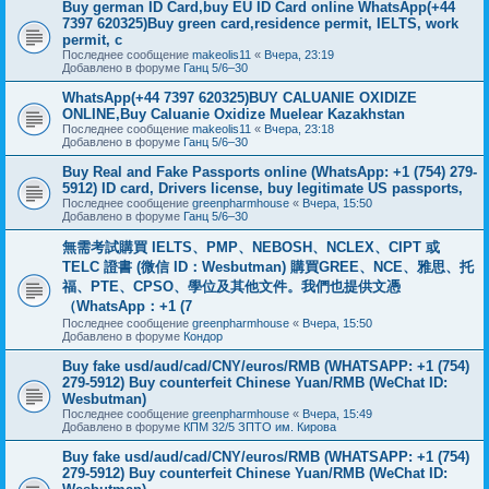
Buy german ID Card,buy EU ID Card online WhatsApp(+44
7397 620325)Buy green card,residence permit, IELTS, work
permit, c
Последнее сообщение
makeolis11
«
Вчера, 23:19
Добавлено в форуме
Ганц 5/6–30
WhatsApp(+44 7397 620325)BUY CALUANIE OXIDIZE
ONLINE,Buy Caluanie Oxidize Muelear Kazakhstan
Последнее сообщение
makeolis11
«
Вчера, 23:18
Добавлено в форуме
Ганц 5/6–30
Buy Real and Fake Passports online (WhatsApp: +1 (754) 279-
5912) ID card, Drivers license, buy legitimate US passports,
Последнее сообщение
greenpharmhouse
«
Вчера, 15:50
Добавлено в форуме
Ганц 5/6–30
無需考試購買 IELTS、PMP、NEBOSH、NCLEX、CIPT 或
TELC 證書 (微信 ID：Wesbutman) 購買GREE、NCE、雅思、托
福、PTE、CPSO、學位及其他文件。我們也提供文憑
（WhatsApp：+1 (7
Последнее сообщение
greenpharmhouse
«
Вчера, 15:50
Добавлено в форуме
Кондор
Buy fake usd/aud/cad/CNY/euros/RMB (WHATSAPP: +1 (754)
279-5912) Buy counterfeit Chinese Yuan/RMB (WeChat ID:
Wesbutman)
Последнее сообщение
greenpharmhouse
«
Вчера, 15:49
Добавлено в форуме
КПМ 32/5 ЗПТО им. Кирова
Buy fake usd/aud/cad/CNY/euros/RMB (WHATSAPP: +1 (754)
279-5912) Buy counterfeit Chinese Yuan/RMB (WeChat ID: