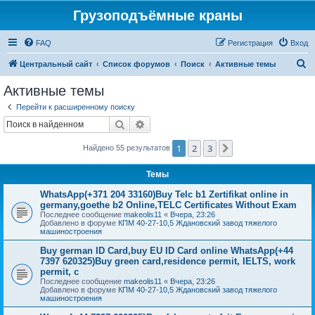
Грузоподъёмные краны
FAQ
Регистрация
Вход
П
Центральный сайт
Список форумов
Поиск
Активные темы
о
Активные темы
и
Перейти к расширенному поиску
с
Поиск
Расширенный поиск
к
1
2
3
След.
Найдено 55 результатов
Темы
WhatsApp(+371 204 33160)Buy Telc b1 Zertifikat online in
germany,goethe b2 Online,TELC Certificates Without Exam
Последнее сообщение
makeolis11
«
Вчера, 23:26
Добавлено в форуме
КПМ 40-27-10,5 Ждановский завод тяжелого
машиностроения
Buy german ID Card,buy EU ID Card online WhatsApp(+44
7397 620325)Buy green card,residence permit, IELTS, work
permit, c
Последнее сообщение
makeolis11
«
Вчера, 23:26
Добавлено в форуме
КПМ 40-27-10,5 Ждановский завод тяжелого
машиностроения