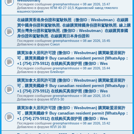
Wesbutman)
Последнее сообщение
greenpharmhouse
«
08 авг 2026, 15:47
Добавлено в форуме
КПМ 40-27-10,5 Ждановский завод тяжелого
машиностроения
在線購買香港身份證和駕駛執照（微信ID：Wesbutman）在線購
買中國身份證和駕駛執照. 在線購買韓國身份證和駕駛執照. 線上購
買台灣身分證和駕駛執照. (微信ID：Wesbutman）在線購買泰國
身份證和駕駛執照. 在線購買日本身份證和
Последнее сообщение
greenpharmhouse
«
08 авг 2026, 15:45
Добавлено в форуме
Сокол
購買加拿大居民許可證 (微信ID：Wesbutman) 購買歐盟居留許
可，購買美國綠卡 Buy canadian resident permit (WhatsApp：
+1 (754) 279-5912) 在线购买真假护照 (微信ID：Wes
Последнее сообщение
greenpharmhouse
«
08 авг 2026, 15:44
Добавлено в форуме
Блейхерт
購買加拿大居民許可證 (微信ID：Wesbutman) 購買歐盟居留許
可，購買美國綠卡 Buy canadian resident permit (WhatsApp：
+1 (754) 279-5912) 在线购买真假护照 (微信ID：Wes
Последнее сообщение
greenpharmhouse
«
08 авг 2026, 15:43
Добавлено в форуме
КПЛ 5-30
購買加拿大居民許可證 (微信ID：Wesbutman) 購買歐盟居留許
可，購買美國綠卡 Buy canadian resident permit (WhatsApp：
+1 (754) 279-5912) 在线购买真假护照 (微信ID：Wes
Последнее сообщение
greenpharmhouse
«
08 авг 2026, 15:42
Добавлено в форуме
КПЛ 16-30