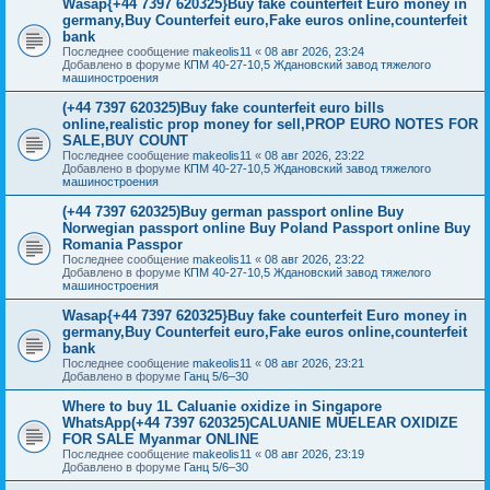
Wasap{+44 7397 620325}Buy fake counterfeit Euro money in
germany,Buy Counterfeit euro,Fake euros online,counterfeit
bank
Последнее сообщение
makeolis11
«
08 авг 2026, 23:24
Добавлено в форуме
КПМ 40-27-10,5 Ждановский завод тяжелого
машиностроения
(+44 7397 620325)Buy fake counterfeit euro bills
online,realistic prop money for sell,PROP EURO NOTES FOR
SALE,BUY COUNT
Последнее сообщение
makeolis11
«
08 авг 2026, 23:22
Добавлено в форуме
КПМ 40-27-10,5 Ждановский завод тяжелого
машиностроения
(+44 7397 620325)Buy german passport online Buy
Norwegian passport online Buy Poland Passport online Buy
Romania Passpor
Последнее сообщение
makeolis11
«
08 авг 2026, 23:22
Добавлено в форуме
КПМ 40-27-10,5 Ждановский завод тяжелого
машиностроения
Wasap{+44 7397 620325}Buy fake counterfeit Euro money in
germany,Buy Counterfeit euro,Fake euros online,counterfeit
bank
Последнее сообщение
makeolis11
«
08 авг 2026, 23:21
Добавлено в форуме
Ганц 5/6–30
Where to buy 1L Caluanie oxidize in Singapore
WhatsApp(+44 7397 620325)CALUANIE MUELEAR OXIDIZE
FOR SALE Myanmar ONLINE
Последнее сообщение
makeolis11
«
08 авг 2026, 23:19
Добавлено в форуме
Ганц 5/6–30