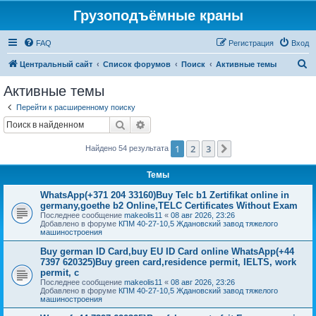
Грузоподъёмные краны
FAQ
Регистрация
Вход
П
Центральный сайт
Список форумов
Поиск
Активные темы
о
Активные темы
и
Перейти к расширенному поиску
с
Поиск
Расширенный поиск
к
1
2
3
След.
Найдено 54 результата
Темы
WhatsApp(+371 204 33160)Buy Telc b1 Zertifikat online in
germany,goethe b2 Online,TELC Certificates Without Exam
Последнее сообщение
makeolis11
«
08 авг 2026, 23:26
Добавлено в форуме
КПМ 40-27-10,5 Ждановский завод тяжелого
машиностроения
Buy german ID Card,buy EU ID Card online WhatsApp(+44
7397 620325)Buy green card,residence permit, IELTS, work
permit, c
Последнее сообщение
makeolis11
«
08 авг 2026, 23:26
Добавлено в форуме
КПМ 40-27-10,5 Ждановский завод тяжелого
машиностроения