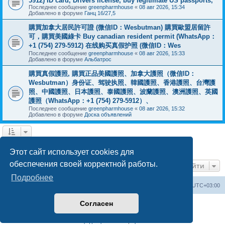
5912) ID card, Drivers license, buy legitimate US passports,
Последнее сообщение
greenpharmhouse
«
08 авг 2026, 15:34
Добавлено в форуме
Ганц 16/27,5
購買加拿大居民許可證 (微信ID：Wesbutman) 購買歐盟居留許
可，購買美國綠卡 Buy canadian resident permit (WhatsApp：
+1 (754) 279-5912) 在线购买真假护照 (微信ID：Wes
Последнее сообщение
greenpharmhouse
«
08 авг 2026, 15:33
Добавлено в форуме
Альбатрос
購買真假護照, 購買正品美國護照、加拿大護照（微信ID：
Wesbutman）身份证、驾驶执照、韓國護照、香港護照、台灣護
照、中國護照、日本護照、泰國護照、波蘭護照、澳洲護照、英國
護照（WhatsApp：+1 (754) 279-5912）、
Последнее сообщение
greenpharmhouse
«
08 авг 2026, 15:32
Добавлено в форуме
Доска объявлений
1
2
3
След.
Найдено 54 результата
Этот сайт использует cookies для
обеспечения своей корректной работы.
Перейти
Подробнее
Центральный сайт
Список форумов
Часовой пояс:
UTC+03:00
Согласен
Создано на основе
phpBB
® Forum Software © phpBB Limited
Русская поддержка phpBB
Конфиденциальность
|
Правила