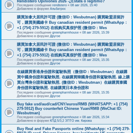
Rendistero Opiniones 2026 -¿Estafa o legítimo?
Последнее сообщение
rendistero
«
08 авг 2026, 15:40
Добавлено в форуме
Альбатрос
購買加拿大居民許可證 (微信ID：Wesbutman) 購買歐盟居留許
可，購買美國綠卡 Buy canadian resident permit (WhatsApp：
+1 (754) 279-5912) 在线购买真假护照 (微信ID：Wes
Последнее сообщение
greenpharmhouse
«
08 авг 2026, 15:39
Добавлено в форуме
Другое
購買加拿大居民許可證 (微信ID：Wesbutman) 購買歐盟居留許
可，購買美國綠卡 Buy canadian resident permit (WhatsApp：
+1 (754) 279-5912) 在线购买真假护照 (微信ID：Wes
Последнее сообщение
greenpharmhouse
«
08 авг 2026, 15:35
Добавлено в форуме
Другое
在線購買香港身份證和駕駛執照（微信ID：Wesbutman）在線購
買中國身份證和駕駛執照. 在線購買韓國身份證和駕駛執照. 線上購
買台灣身分證和駕駛執照. (微信ID：Wesbutman）在線購買泰國
身份證和駕駛執照. 在線購買日本身份證和
Последнее сообщение
greenpharmhouse
«
08 авг 2026, 15:35
Добавлено в форуме
Другое
Buy fake usd/aud/cad/CNY/euros/RMB (WHATSAPP: +1 (754)
279-5912) Buy counterfeit Chinese Yuan/RMB (WeChat ID:
Wesbutman)
Последнее сообщение
greenpharmhouse
«
08 авг 2026, 15:34
Добавлено в форуме
КПД 5/3,2 ЗПТО им. Кирова
Buy Real and Fake Passports online (WhatsApp: +1 (754) 279-