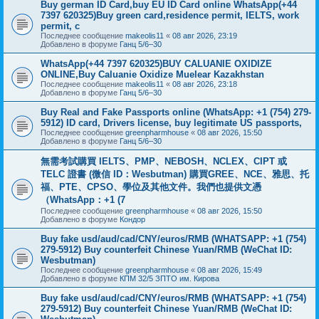
Buy german ID Card,buy EU ID Card online WhatsApp(+44
7397 620325)Buy green card,residence permit, IELTS, work
permit, c
Последнее сообщение
makeolis11
«
08 авг 2026, 23:19
Добавлено в форуме
Ганц 5/6–30
WhatsApp(+44 7397 620325)BUY CALUANIE OXIDIZE
ONLINE,Buy Caluanie Oxidize Muelear Kazakhstan
Последнее сообщение
makeolis11
«
08 авг 2026, 23:18
Добавлено в форуме
Ганц 5/6–30
Buy Real and Fake Passports online (WhatsApp: +1 (754) 279-
5912) ID card, Drivers license, buy legitimate US passports,
Последнее сообщение
greenpharmhouse
«
08 авг 2026, 15:50
Добавлено в форуме
Ганц 5/6–30
無需考試購買 IELTS、PMP、NEBOSH、NCLEX、CIPT 或
TELC 證書 (微信 ID：Wesbutman) 購買GREE、NCE、雅思、托
福、PTE、CPSO、學位及其他文件。我們也提供文憑
（WhatsApp：+1 (7
Последнее сообщение
greenpharmhouse
«
08 авг 2026, 15:50
Добавлено в форуме
Кондор
Buy fake usd/aud/cad/CNY/euros/RMB (WHATSAPP: +1 (754)
279-5912) Buy counterfeit Chinese Yuan/RMB (WeChat ID:
Wesbutman)
Последнее сообщение
greenpharmhouse
«
08 авг 2026, 15:49
Добавлено в форуме
КПМ 32/5 ЗПТО им. Кирова
Buy fake usd/aud/cad/CNY/euros/RMB (WHATSAPP: +1 (754)
279-5912) Buy counterfeit Chinese Yuan/RMB (WeChat ID: