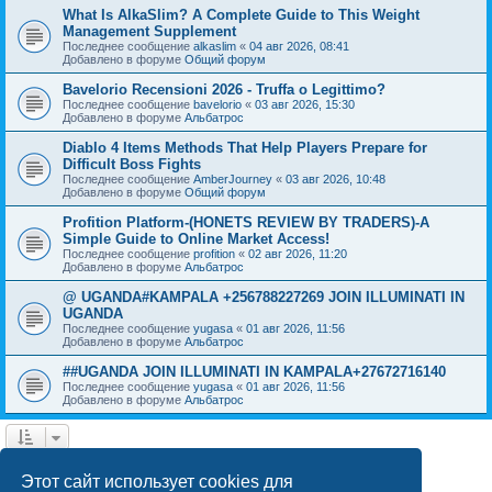
What Is AlkaSlim? A Complete Guide to This Weight
Management Supplement
Последнее сообщение
alkaslim
«
04 авг 2026, 08:41
Добавлено в форуме
Общий форум
Bavelorio Recensioni 2026 - Truffa o Legittimo?
Последнее сообщение
bavelorio
«
03 авг 2026, 15:30
Добавлено в форуме
Альбатрос
Diablo 4 Items Methods That Help Players Prepare for
Difficult Boss Fights
Последнее сообщение
AmberJourney
«
03 авг 2026, 10:48
Добавлено в форуме
Общий форум
Profition Platform-(HONETS REVIEW BY TRADERS)-A
Simple Guide to Online Market Access!
Последнее сообщение
profition
«
02 авг 2026, 11:20
Добавлено в форуме
Альбатрос
@ UGANDA#KAMPALA +256788227269 JOIN ILLUMINATI IN
UGANDA
Последнее сообщение
yugasa
«
01 авг 2026, 11:56
Добавлено в форуме
Альбатрос
##UGANDA JOIN ILLUMINATI IN KAMPALA+27672716140
Последнее сообщение
yugasa
«
01 авг 2026, 11:56
Добавлено в форуме
Альбатрос
1
2
3
4
След.
Найдено 79 результатов
Этот сайт использует cookies для