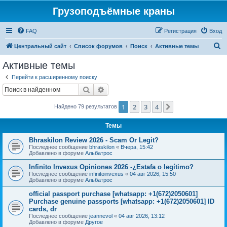
Грузоподъёмные краны
FAQ
Регистрация
Вход
П
Центральный сайт
Список форумов
Поиск
Активные темы
о
Активные темы
и
Перейти к расширенному поиску
с
Поиск
Расширенный поиск
к
1
2
3
4
След.
Найдено 79 результатов
Темы
Bhraskilon Review 2026 - Scam Or Legit?
Последнее сообщение
bhraskilon
«
Вчера, 15:42
Добавлено в форуме
Альбатрос
Infinito Invexus Opiniones 2026 -¿Estafa o legítimo?
Последнее сообщение
infinitoinvexus
«
04 авг 2026, 15:50
Добавлено в форуме
Альбатрос
official passport purchase [whatsapp: +1(672)2050601]
Purchase genuine passports [whatsapp: +1(672)2050601] ID
cards, dr
Последнее сообщение
jeannevol
«
04 авг 2026, 13:12
Добавлено в форуме
Другое