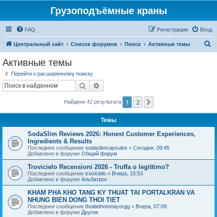
Грузоподъёмные краны
FAQ
Регистрация
Вход
П
Центральный сайт
Список форумов
Поиск
Активные темы
о
Активные темы
и
Перейти к расширенному поиску
с
Поиск
Расширенный поиск
к
1
2
След.
Найдено 42 результата
Темы
SodaSlim Reviews 2026: Honest Customer Experiences,
Ingredients & Results
Последнее сообщение
sodaslimcapsules
«
Сегодня, 09:45
Добавлено в форуме
Общий форум
Trovicielo Recensioni 2026 - Truffa o legittimo?
Последнее сообщение
trovicielo
«
Вчера, 15:53
Добавлено в форуме
Альбатрос
KHAM PHA KHO TANG KY THUAT TAI PORTALKRAN VA
NHUNG BIEN DONG THOI TIET
Последнее сообщение
thoitiethomnayorgg
«
Вчера, 07:09
Добавлено в форуме
Другое