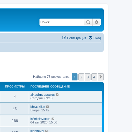
Поиск
Расширенный по
Регистрация
Вход
1
2
3
4
След.
Найдено 76 результатов
ПРОСМОТРЫ
ПОСЛЕДНЕЕ СООБЩЕНИЕ
alkaslimcapsules
4
Сегодня, 09:13
bhraskilon
43
Вчера, 15:42
infinitoinvexus
166
04 авг 2026, 15:50
jeannevol