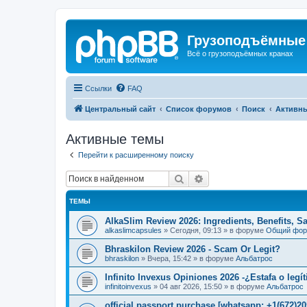
Грузоподъёмные
Всё о грузоподъёмных кранах
Ссылки
FAQ
Центральный сайт
Список форумов
Поиск
Активн
Активные темы
Перейти к расширенному поиску
Поиск
Расширенный поиск
ТЕМЫ
AlkaSlim Review 2026: Ingredients, Benefits, S
alkaslimcapsules
»
Сегодня, 09:13
» в форуме
Общий фо
Bhraskilon Review 2026 - Scam Or Legit?
bhraskilon
»
Вчера, 15:42
» в форуме
Альбатрос
Infinito Invexus Opiniones 2026 -¿Estafa o legí
infinitoinvexus
»
04 авг 2026, 15:50
» в форуме
Альбатрос
official passport purchase [whatsapp: +1(672)