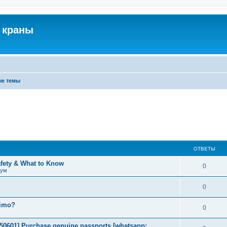
 краны
ые темы
ОТВЕТЫ
afety & What to Know
0
рум
0
timo?
0
2050601] Purchase genuine passports [whatsapp: