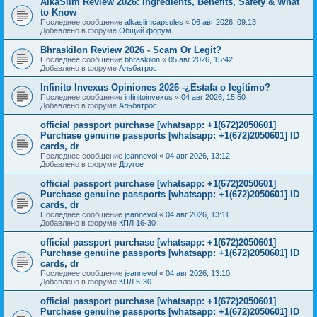
AlkaSlim Review 2026: Ingredients, Benefits, Safety & What
to Know
Последнее сообщение
alkaslimcapsules
«
06 авг 2026, 09:13
Добавлено в форуме
Общий форум
Bhraskilon Review 2026 - Scam Or Legit?
Последнее сообщение
bhraskilon
«
05 авг 2026, 15:42
Добавлено в форуме
Альбатрос
Infinito Invexus Opiniones 2026 -¿Estafa o legítimo?
Последнее сообщение
infinitoinvexus
«
04 авг 2026, 15:50
Добавлено в форуме
Альбатрос
official passport purchase [whatsapp: +1(672)2050601]
Purchase genuine passports [whatsapp: +1(672)2050601] ID
cards, dr
Последнее сообщение
jeannevol
«
04 авг 2026, 13:12
Добавлено в форуме
Другое
official passport purchase [whatsapp: +1(672)2050601]
Purchase genuine passports [whatsapp: +1(672)2050601] ID
cards, dr
Последнее сообщение
jeannevol
«
04 авг 2026, 13:11
Добавлено в форуме
КПЛ 16-30
official passport purchase [whatsapp: +1(672)2050601]
Purchase genuine passports [whatsapp: +1(672)2050601] ID
cards, dr
Последнее сообщение
jeannevol
«
04 авг 2026, 13:10
Добавлено в форуме
КПЛ 5-30
official passport purchase [whatsapp: +1(672)2050601]
Purchase genuine passports [whatsapp: +1(672)2050601] ID