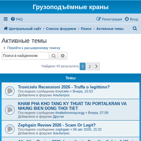
Грузоподъёмные краны
FAQ
Регистрация
Вход
П
Центральный сайт
Список форумов
Поиск
Активные темы
о
Активные темы
и
Перейти к расширенному поиску
с
Поиск
Расширенный поиск
к
1
2
След.
Найдено 43 результата
Темы
Trovicielo Recensioni 2026 - Truffa o legittimo?
Последнее сообщение
trovicielo
«
Вчера, 15:53
Добавлено в форуме
Альбатрос
KHAM PHA KHO TANG KY THUAT TAI PORTALKRAN VA
NHUNG BIEN DONG THOI TIET
Последнее сообщение
thoitiethomnayorgg
«
Вчера, 07:09
Добавлено в форуме
Другое
Zephgain Review 2026 - Scam Or Legit?
Последнее сообщение
zephgain
«
06 авг 2026, 15:32
Добавлено в форуме
Альбатрос