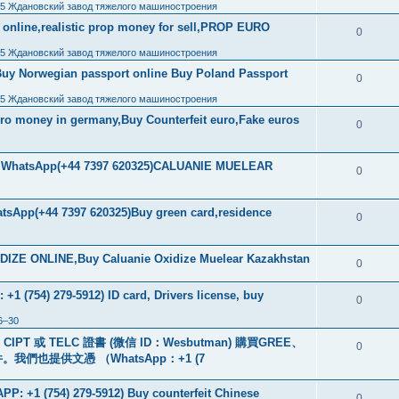
,5 Ждановский завод тяжелого машиностроения
ls online,realistic prop money for sell,PROP EURO
0
,5 Ждановский завод тяжелого машиностроения
Buy Norwegian passport online Buy Poland Passport
0
,5 Ждановский завод тяжелого машиностроения
uro money in germany,Buy Counterfeit euro,Fake euros
0
ore WhatsApp(+44 7397 620325)CALUANIE MUELEAR
0
tsApp(+44 7397 620325)Buy green card,residence
0
IZE ONLINE,Buy Caluanie Oxidize Muelear Kazakhstan
0
+1 (754) 279-5912) ID card, Drivers license, buy
0
6–30
PT 或 TELC 證書 (微信 ID：Wesbutman) 購買GREE、
0
們也提供文憑 （WhatsApp：+1 (7
: +1 (754) 279-5912) Buy counterfeit Chinese
0