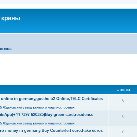
 краны
ые темы
ОТВЕТЫ
 online in germany,goethe b2 Online,TELC Certificates
0
,5 Ждановский завод тяжелого машиностроения
tsApp(+44 7397 620325)Buy green card,residence
0
,5 Ждановский завод тяжелого машиностроения
uro money in germany,Buy Counterfeit euro,Fake euros
0