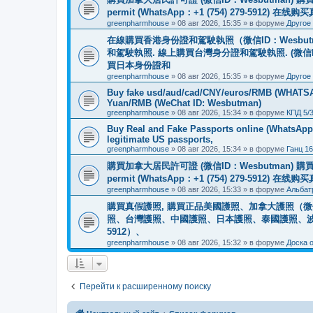
permit (WhatsApp：+1 (754) 279-5912) 在
greenpharmhouse
»
08 авг 2026, 15:35
» в форуме
Другое
在線購買香港身份證和駕駛執照（微信ID：Wesbu
和駕駛執照. 線上購買台灣身分證和駕駛執照. (微信
買日本身份證和
greenpharmhouse
»
08 авг 2026, 15:35
» в форуме
Другое
Buy fake usd/aud/cad/CNY/euros/RMB (WHATSAPP
Yuan/RMB (WeChat ID: Wesbutman)
greenpharmhouse
»
08 авг 2026, 15:34
» в форуме
КПД 5/
Buy Real and Fake Passports online (WhatsApp: 
legitimate US passports,
greenpharmhouse
»
08 авг 2026, 15:34
» в форуме
Ганц 16
購買加拿大居民許可證 (微信ID：Wesbutman) 購買歐
permit (WhatsApp：+1 (754) 279-5912) 在
greenpharmhouse
»
08 авг 2026, 15:33
» в форуме
Альбат
購買真假護照, 購買正品美國護照、加拿大護照（微信
照、台灣護照、中國護照、日本護照、泰國護照、波蘭護照、
5912）、
greenpharmhouse
»
08 авг 2026, 15:32
» в форуме
Доска 
Перейти к расширенному поиску