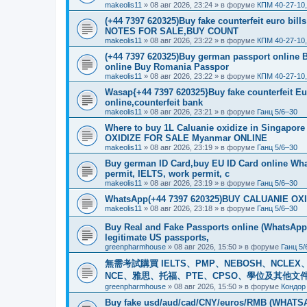
makeolis11
»
08 авг 2026, 23:24
» в форуме
КПМ 40-27-10
(+44 7397 620325)Buy fake counterfeit euro bil
NOTES FOR SALE,BUY COUNT
makeolis11
»
08 авг 2026, 23:22
» в форуме
КПМ 40-27-10
(+44 7397 620325)Buy german passport online 
online Buy Romania Passpor
makeolis11
»
08 авг 2026, 23:22
» в форуме
КПМ 40-27-10
Wasap{+44 7397 620325}Buy fake counterfeit E
online,counterfeit bank
makeolis11
»
08 авг 2026, 23:21
» в форуме
Ганц 5/6–30
Where to buy 1L Caluanie oxidize in Singap
OXIDIZE FOR SALE Myanmar ONLINE
makeolis11
»
08 авг 2026, 23:19
» в форуме
Ганц 5/6–30
Buy german ID Card,buy EU ID Card online Wha
permit, IELTS, work permit, c
makeolis11
»
08 авг 2026, 23:19
» в форуме
Ганц 5/6–30
WhatsApp(+44 7397 620325)BUY CALUANIE OXID
makeolis11
»
08 авг 2026, 23:18
» в форуме
Ганц 5/6–30
Buy Real and Fake Passports online (WhatsApp: 
legitimate US passports,
greenpharmhouse
»
08 авг 2026, 15:50
» в форуме
Ганц 5/
無需考試購買 IELTS、PMP、NEBOSH、NCLEX、CI
NCE、雅思、托福、PTE、CPSO、學位及其他文件。我
greenpharmhouse
»
08 авг 2026, 15:50
» в форуме
Кондор
Buy fake usd/aud/cad/CNY/euros/RMB (WHATSAPP