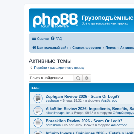
Грузоподъёмные
Всё о грузоподъёмных кранах
Ссылки
FAQ
Центральный сайт
Список форумов
Поиск
Активн
Активные темы
Перейти к расширенному поиску
Поиск
Расширенный поиск
ТЕМЫ
Zephgain Review 2026 - Scam Or Legit?
zephgain
»
Вчера, 15:32
» в форуме
Альбатрос
AlkaSlim Review 2026: Ingredients, Benefits, S
alkaslimcapsules
»
Вчера, 09:13
» в форуме
Общий фору
Bhraskilon Review 2026 - Scam Or Legit?
bhraskilon
»
05 авг 2026, 15:42
» в форуме
Альбатрос
Infinito Invexus Opiniones 2026 -¿Estafa o legí