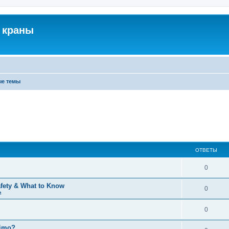
 краны
ые темы
ОТВЕТЫ
0
afety & What to Know
0
м
0
timo?