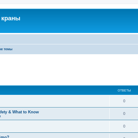
 краны
ые темы
ОТВЕТЫ
0
afety & What to Know
0
м
0
timo?