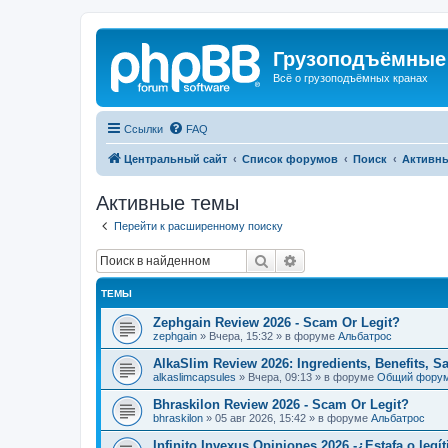
Грузоподъёмные
Всё о грузоподъёмных кранах
Ссылки
FAQ
Центральный сайт
Список форумов
Поиск
Активн
Активные темы
Перейти к расширенному поиску
Поиск
Расширенный поиск
ТЕМЫ
Zephgain Review 2026 - Scam Or Legit?
zephgain
»
Вчера, 15:32
» в форуме
Альбатрос
AlkaSlim Review 2026: Ingredients, Benefits, S
alkaslimcapsules
»
Вчера, 09:13
» в форуме
Общий фору
Bhraskilon Review 2026 - Scam Or Legit?
bhraskilon
»
05 авг 2026, 15:42
» в форуме
Альбатрос
Infinito Invexus Opiniones 2026 -¿Estafa o legí