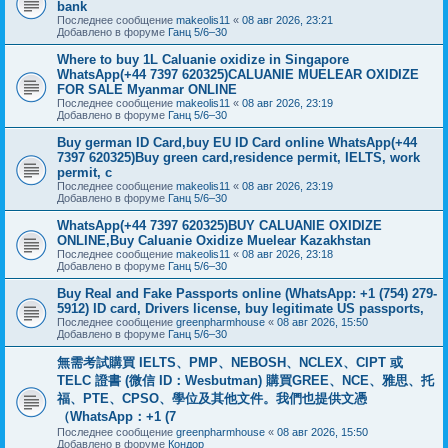
bank
Последнее сообщение
makeolis11
«
08 авг 2026, 23:21
Добавлено в форуме
Ганц 5/6–30
Where to buy 1L Caluanie oxidize in Singapore
WhatsApp(+44 7397 620325)CALUANIE MUELEAR OXIDIZE
FOR SALE Myanmar ONLINE
Последнее сообщение
makeolis11
«
08 авг 2026, 23:19
Добавлено в форуме
Ганц 5/6–30
Buy german ID Card,buy EU ID Card online WhatsApp(+44
7397 620325)Buy green card,residence permit, IELTS, work
permit, c
Последнее сообщение
makeolis11
«
08 авг 2026, 23:19
Добавлено в форуме
Ганц 5/6–30
WhatsApp(+44 7397 620325)BUY CALUANIE OXIDIZE
ONLINE,Buy Caluanie Oxidize Muelear Kazakhstan
Последнее сообщение
makeolis11
«
08 авг 2026, 23:18
Добавлено в форуме
Ганц 5/6–30
Buy Real and Fake Passports online (WhatsApp: +1 (754) 279-
5912) ID card, Drivers license, buy legitimate US passports,
Последнее сообщение
greenpharmhouse
«
08 авг 2026, 15:50
Добавлено в форуме
Ганц 5/6–30
無需考試購買 IELTS、PMP、NEBOSH、NCLEX、CIPT 或
TELC 證書 (微信 ID：Wesbutman) 購買GREE、NCE、雅思、托
福、PTE、CPSO、學位及其他文件。我們也提供文憑
（WhatsApp：+1 (7
Последнее сообщение
greenpharmhouse
«
08 авг 2026, 15:50
Добавлено в форуме
Кондор