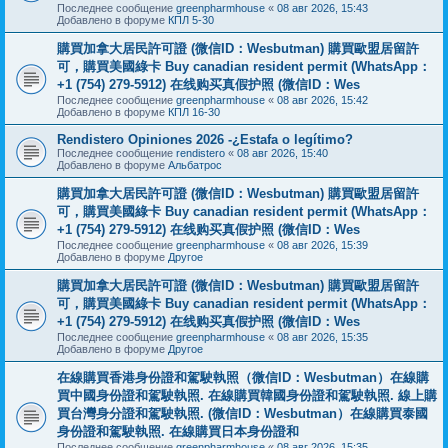
Последнее сообщение
greenpharmhouse
«
08 авг 2026, 15:43
Добавлено в форуме
КПЛ 5-30
購買加拿大居民許可證 (微信ID：Wesbutman) 購買歐盟居留許
可，購買美國綠卡 Buy canadian resident permit (WhatsApp：
+1 (754) 279-5912) 在线购买真假护照 (微信ID：Wes
Последнее сообщение
greenpharmhouse
«
08 авг 2026, 15:42
Добавлено в форуме
КПЛ 16-30
Rendistero Opiniones 2026 -¿Estafa o legítimo?
Последнее сообщение
rendistero
«
08 авг 2026, 15:40
Добавлено в форуме
Альбатрос
購買加拿大居民許可證 (微信ID：Wesbutman) 購買歐盟居留許
可，購買美國綠卡 Buy canadian resident permit (WhatsApp：
+1 (754) 279-5912) 在线购买真假护照 (微信ID：Wes
Последнее сообщение
greenpharmhouse
«
08 авг 2026, 15:39
Добавлено в форуме
Другое
購買加拿大居民許可證 (微信ID：Wesbutman) 購買歐盟居留許
可，購買美國綠卡 Buy canadian resident permit (WhatsApp：
+1 (754) 279-5912) 在线购买真假护照 (微信ID：Wes
Последнее сообщение
greenpharmhouse
«
08 авг 2026, 15:35
Добавлено в форуме
Другое
在線購買香港身份證和駕駛執照（微信ID：Wesbutman）在線購
買中國身份證和駕駛執照. 在線購買韓國身份證和駕駛執照. 線上購
買台灣身分證和駕駛執照. (微信ID：Wesbutman）在線購買泰國
身份證和駕駛執照. 在線購買日本身份證和
Последнее сообщение
greenpharmhouse
«
08 авг 2026, 15:35