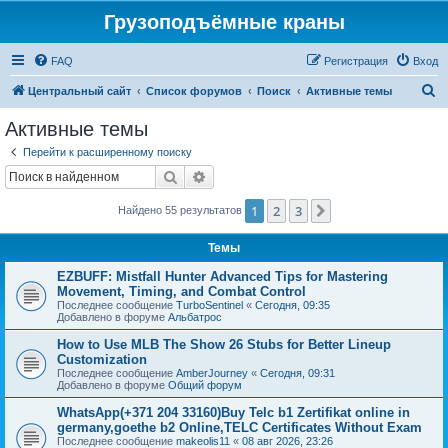
Грузоподъёмные краны
FAQ
Регистрация
Вход
П
Центральный сайт
Список форумов
Поиск
Активные темы
о
Активные темы
и
Перейти к расширенному поиску
с
Поиск
Расширенный поиск
к
1
2
3
След.
Найдено 55 результатов
Темы
EZBUFF: Mistfall Hunter Advanced Tips for Mastering
Movement, Timing, and Combat Control
Последнее сообщение
TurboSentinel
«
Сегодня, 09:35
Добавлено в форуме
Альбатрос
How to Use MLB The Show 26 Stubs for Better Lineup
Customization
Последнее сообщение
AmberJourney
«
Сегодня, 09:31
Добавлено в форуме
Общий форум
WhatsApp(+371 204 33160)Buy Telc b1 Zertifikat online in
germany,goethe b2 Online,TELC Certificates Without Exam
Последнее сообщение
makeolis11
«
08 авг 2026, 23:26