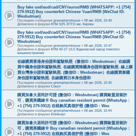
Buy fake usd/aud/cad/CNY/euros/RMB (WHATSAPP: +1 (754)
279-5912) Buy counterfeit Chinese Yuan/RMB (WeChat ID:
Wesbutman)
Последнее сообщение
greenpharmhouse
«
08 авг 2026, 15:49
Добавлено в форуме
КПМ 32/5 ЗПТО им. Кирова
Buy fake usd/aud/cad/CNY/euros/RMB (WHATSAPP: +1 (754)
279-5912) Buy counterfeit Chinese Yuan/RMB (WeChat ID:
Wesbutman)
Последнее сообщение
greenpharmhouse
«
08 авг 2026, 15:47
Добавлено в форуме
КПМ 40-27-10,5 Ждановский завод тяжелого
машиностроения
在線購買香港身份證和駕駛執照（微信ID：Wesbutman）在線購
買中國身份證和駕駛執照. 在線購買韓國身份證和駕駛執照. 線上購
買台灣身分證和駕駛執照. (微信ID：Wesbutman）在線購買泰國
身份證和駕駛執照. 在線購買日本身份證和
Последнее сообщение
greenpharmhouse
«
08 авг 2026, 15:45
Добавлено в форуме
Сокол
購買加拿大居民許可證 (微信ID：Wesbutman) 購買歐盟居留許
可，購買美國綠卡 Buy canadian resident permit (WhatsApp：
+1 (754) 279-5912) 在线购买真假护照 (微信ID：Wes
Последнее сообщение
greenpharmhouse
«
08 авг 2026, 15:44
Добавлено в форуме
Блейхерт
購買加拿大居民許可證 (微信ID：Wesbutman) 購買歐盟居留許
可，購買美國綠卡 Buy canadian resident permit (WhatsApp：
+1 (754) 279-5912) 在线购买真假护照 (微信ID：Wes