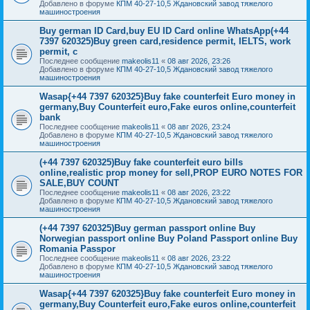
Добавлено в форуме
КПМ 40-27-10,5 Ждановский завод тяжелого
машиностроения
Buy german ID Card,buy EU ID Card online WhatsApp(+44
7397 620325)Buy green card,residence permit, IELTS, work
permit, c
Последнее сообщение
makeolis11
«
08 авг 2026, 23:26
Добавлено в форуме
КПМ 40-27-10,5 Ждановский завод тяжелого
машиностроения
Wasap{+44 7397 620325}Buy fake counterfeit Euro money in
germany,Buy Counterfeit euro,Fake euros online,counterfeit
bank
Последнее сообщение
makeolis11
«
08 авг 2026, 23:24
Добавлено в форуме
КПМ 40-27-10,5 Ждановский завод тяжелого
машиностроения
(+44 7397 620325)Buy fake counterfeit euro bills
online,realistic prop money for sell,PROP EURO NOTES FOR
SALE,BUY COUNT
Последнее сообщение
makeolis11
«
08 авг 2026, 23:22
Добавлено в форуме
КПМ 40-27-10,5 Ждановский завод тяжелого
машиностроения
(+44 7397 620325)Buy german passport online Buy
Norwegian passport online Buy Poland Passport online Buy
Romania Passpor
Последнее сообщение
makeolis11
«
08 авг 2026, 23:22
Добавлено в форуме
КПМ 40-27-10,5 Ждановский завод тяжелого
машиностроения
Wasap{+44 7397 620325}Buy fake counterfeit Euro money in
germany,Buy Counterfeit euro,Fake euros online,counterfeit