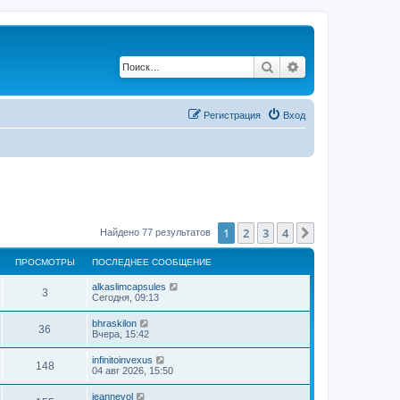
Поиск
Расширенный по
Регистрация
Вход
1
2
3
4
След.
Найдено 77 результатов
ПРОСМОТРЫ
ПОСЛЕДНЕЕ СООБЩЕНИЕ
alkaslimcapsules
3
Сегодня, 09:13
bhraskilon
36
Вчера, 15:42
infinitoinvexus
148
04 авг 2026, 15:50
jeannevol