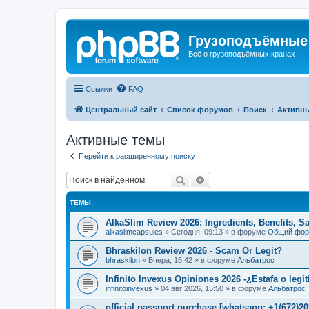
Грузоподъёмные
Всё о грузоподъёмных кранах
Ссылки
FAQ
Центральный сайт
Список форумов
Поиск
Активн
Активные темы
Перейти к расширенному поиску
Поиск
Расширенный поиск
ТЕМЫ
AlkaSlim Review 2026: Ingredients, Benefits, S
alkaslimcapsules
»
Сегодня, 09:13
» в форуме
Общий фо
Bhraskilon Review 2026 - Scam Or Legit?
bhraskilon
»
Вчера, 15:42
» в форуме
Альбатрос
Infinito Invexus Opiniones 2026 -¿Estafa o legí
infinitoinvexus
»
04 авг 2026, 15:50
» в форуме
Альбатрос
official passport purchase [whatsapp: +1(672)