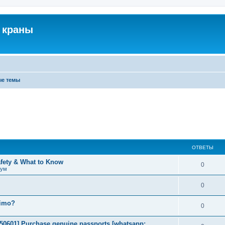
 краны
ые темы
ОТВЕТЫ
afety & What to Know
0
рум
0
timo?
0
2050601] Purchase genuine passports [whatsapp: