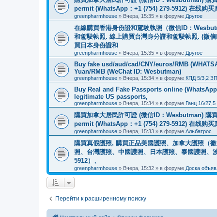
permit (WhatsApp：+1 (754) 279-5912) 在
greenpharmhouse
»
Вчера, 15:35
» в форуме
Другое
在線購買香港身份證和駕駛執照（微信ID：Wesbu
和駕駛執照. 線上購買台灣身分證和駕駛執照. (微信
買日本身份證和
greenpharmhouse
»
Вчера, 15:35
» в форуме
Другое
Buy fake usd/aud/cad/CNY/euros/RMB (WHATSAPP
Yuan/RMB (WeChat ID: Wesbutman)
greenpharmhouse
»
Вчера, 15:34
» в форуме
КПД 5/3,2 З
Buy Real and Fake Passports online (WhatsApp: 
legitimate US passports,
greenpharmhouse
»
Вчера, 15:34
» в форуме
Ганц 16/27,5
購買加拿大居民許可證 (微信ID：Wesbutman) 購買歐
permit (WhatsApp：+1 (754) 279-5912) 在
greenpharmhouse
»
Вчера, 15:33
» в форуме
Альбатрос
購買真假護照, 購買正品美國護照、加拿大護照（微信
照、台灣護照、中國護照、日本護照、泰國護照、波蘭護照、
5912）、
greenpharmhouse
»
Вчера, 15:32
» в форуме
Доска объяв
Перейти к расширенному поиску