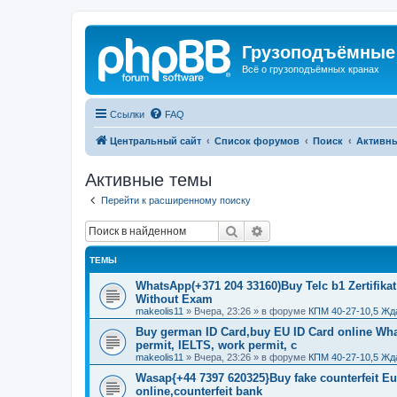
Грузоподъёмные
Всё о грузоподъёмных кранах
Ссылки
FAQ
Центральный сайт
Список форумов
Поиск
Активн
Активные темы
Перейти к расширенному поиску
Поиск
Расширенный поиск
ТЕМЫ
WhatsApp(+371 204 33160)Buy Telc b1 Zertifikat
Without Exam
makeolis11
»
Вчера, 23:26
» в форуме
КПМ 40-27-10,5 Жд
Buy german ID Card,buy EU ID Card online Wha
permit, IELTS, work permit, c
makeolis11
»
Вчера, 23:26
» в форуме
КПМ 40-27-10,5 Жд
Wasap{+44 7397 620325}Buy fake counterfeit E
online,counterfeit bank