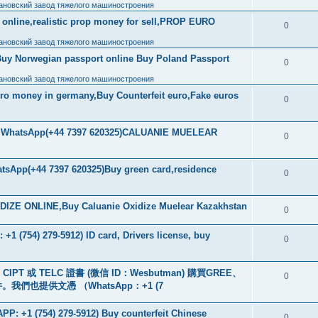
ановский завод тяжелого машиностроения
ls online,realistic prop money for sell,PROP EURO
0
ановский завод тяжелого машиностроения
Buy Norwegian passport online Buy Poland Passport
0
ановский завод тяжелого машиностроения
uro money in germany,Buy Counterfeit euro,Fake euros
0
ore WhatsApp(+44 7397 620325)CALUANIE MUELEAR
0
tsApp(+44 7397 620325)Buy green card,residence
0
IZE ONLINE,Buy Caluanie Oxidize Muelear Kazakhstan
0
+1 (754) 279-5912) ID card, Drivers license, buy
0
PT 或 TELC 證書 (微信 ID：Wesbutman) 購買GREE、
0
們也提供文憑 （WhatsApp：+1 (7
: +1 (754) 279-5912) Buy counterfeit Chinese
0