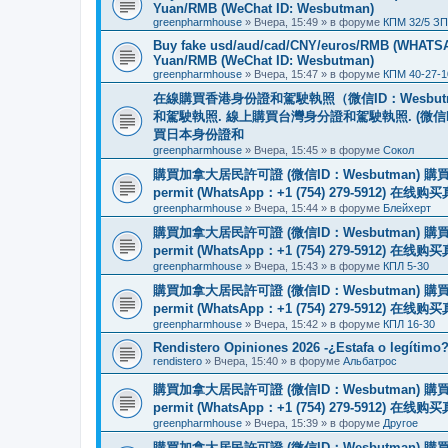
Yuan/RMB (WeChat ID: Wesbutman)
greenpharmhouse
»
Вчера, 15:49
» в форуме
КПМ 32/5 ЗП
Buy fake usd/aud/cad/CNY/euros/RMB (WHATSAPP
Yuan/RMB (WeChat ID: Wesbutman)
greenpharmhouse
»
Вчера, 15:47
» в форуме
КПМ 40-27-1
在線購買香港身份證和駕駛執照（微信ID：Wesbu
和駕駛執照. 線上購買台灣身分證和駕駛執照. (微信
買日本身份證和
greenpharmhouse
»
Вчера, 15:45
» в форуме
Сокол
購買加拿大居民許可證 (微信ID：Wesbutman) 購買歐
permit (WhatsApp：+1 (754) 279-5912) 在
greenpharmhouse
»
Вчера, 15:44
» в форуме
Блейхерт
購買加拿大居民許可證 (微信ID：Wesbutman) 購買歐
permit (WhatsApp：+1 (754) 279-5912) 在
greenpharmhouse
»
Вчера, 15:43
» в форуме
КПЛ 5-30
購買加拿大居民許可證 (微信ID：Wesbutman) 購買歐
permit (WhatsApp：+1 (754) 279-5912) 在
greenpharmhouse
»
Вчера, 15:42
» в форуме
КПЛ 16-30
Rendistero Opiniones 2026 -¿Estafa o legítimo
rendistero
»
Вчера, 15:40
» в форуме
Альбатрос
購買加拿大居民許可證 (微信ID：Wesbutman) 購買歐
permit (WhatsApp：+1 (754) 279-5912) 在
greenpharmhouse
»
Вчера, 15:39
» в форуме
Другое
購買加拿大居民許可證 (微信ID：Wesbutman) 購買歐