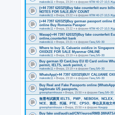
makeolis11
»
Вчера, 23:24
» в форуме
КПМ 40-27-10,5 Жд
(+44 7397 620325)Buy fake counterfeit euro bil
NOTES FOR SALE,BUY COUNT
makeolis11
»
Вчера, 23:22
» в форуме
КПМ 40-27-10,5 Жд
(+44 7397 620325)Buy german passport online 
online Buy Romania Passpor
makeolis11
»
Вчера, 23:22
» в форуме
КПМ 40-27-10,5 Жд
Wasap{+44 7397 620325}Buy fake counterfeit E
online,counterfeit bank
makeolis11
»
Вчера, 23:21
» в форуме
Ганц 5/6–30
Where to buy 1L Caluanie oxidize in Singap
OXIDIZE FOR SALE Myanmar ONLINE
makeolis11
»
Вчера, 23:19
» в форуме
Ганц 5/6–30
Buy german ID Card,buy EU ID Card online Wha
permit, IELTS, work permit, c
makeolis11
»
Вчера, 23:19
» в форуме
Ганц 5/6–30
WhatsApp(+44 7397 620325)BUY CALUANIE OXID
makeolis11
»
Вчера, 23:18
» в форуме
Ганц 5/6–30
Buy Real and Fake Passports online (WhatsApp: 
legitimate US passports,
greenpharmhouse
»
Вчера, 15:50
» в форуме
Ганц 5/6–30
無需考試購買 IELTS、PMP、NEBOSH、NCLEX、CI
NCE、雅思、托福、PTE、CPSO、學位及其他文件。我
greenpharmhouse
»
Вчера, 15:50
» в форуме
Кондор
Buy fake usd/aud/cad/CNY/euros/RMB (WHATSAPP