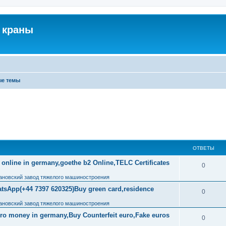
 краны
ые темы
ОТВЕТЫ
 online in germany,goethe b2 Online,TELC Certificates
0
ановский завод тяжелого машиностроения
tsApp(+44 7397 620325)Buy green card,residence
0
ановский завод тяжелого машиностроения
uro money in germany,Buy Counterfeit euro,Fake euros
0