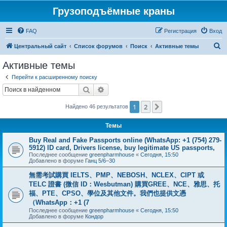
Грузоподъёмные краны
FAQ
Регистрация
Вход
П
Центральный сайт
Список форумов
Поиск
Активные темы
о
Активные темы
и
Перейти к расширенному поиску
с
Поиск
Расширенный поиск
к
1
2
След.
Найдено 46 результатов
Темы
Buy Real and Fake Passports online (WhatsApp: +1 (754) 279-
5912) ID card, Drivers license, buy legitimate US passports,
Последнее сообщение
greenpharmhouse
«
Сегодня, 15:50
Добавлено в форуме
Ганц 5/6–30
無需考試購買 IELTS、PMP、NEBOSH、NCLEX、CIPT 或
TELC 證書 (微信 ID：Wesbutman) 購買GREE、NCE、雅思、托
福、PTE、CPSO、學位及其他文件。我們也提供文憑
（WhatsApp：+1 (7
Последнее сообщение
greenpharmhouse
«
Сегодня, 15:50
Добавлено в форуме
Кондор