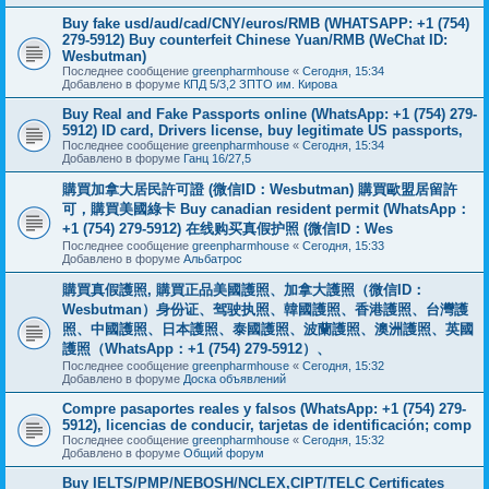
Buy fake usd/aud/cad/CNY/euros/RMB (WHATSAPP: +1 (754)
279-5912) Buy counterfeit Chinese Yuan/RMB (WeChat ID:
Wesbutman)
Последнее сообщение
greenpharmhouse
«
Сегодня, 15:34
Добавлено в форуме
КПД 5/3,2 ЗПТО им. Кирова
Buy Real and Fake Passports online (WhatsApp: +1 (754) 279-
5912) ID card, Drivers license, buy legitimate US passports,
Последнее сообщение
greenpharmhouse
«
Сегодня, 15:34
Добавлено в форуме
Ганц 16/27,5
購買加拿大居民許可證 (微信ID：Wesbutman) 購買歐盟居留許
可，購買美國綠卡 Buy canadian resident permit (WhatsApp：
+1 (754) 279-5912) 在线购买真假护照 (微信ID：Wes
Последнее сообщение
greenpharmhouse
«
Сегодня, 15:33
Добавлено в форуме
Альбатрос
購買真假護照, 購買正品美國護照、加拿大護照（微信ID：
Wesbutman）身份证、驾驶执照、韓國護照、香港護照、台灣護
照、中國護照、日本護照、泰國護照、波蘭護照、澳洲護照、英國
護照（WhatsApp：+1 (754) 279-5912）、
Последнее сообщение
greenpharmhouse
«
Сегодня, 15:32
Добавлено в форуме
Доска объявлений
Compre pasaportes reales y falsos (WhatsApp: +1 (754) 279-
5912), licencias de conducir, tarjetas de identificación; comp
Последнее сообщение
greenpharmhouse
«
Сегодня, 15:32
Добавлено в форуме
Общий форум
Buy IELTS/PMP/NEBOSH/NCLEX,CIPT/TELC Certificates