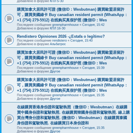
Добавлено в форуме
КПЛ 5-30
購買加拿大居民許可證 (微信ID：Wesbutman) 購買歐盟居留許
可，購買美國綠卡 Buy canadian resident permit (WhatsApp：
+1 (754) 279-5912) 在线购买真假护照 (微信ID：Wes
Последнее сообщение
greenpharmhouse
«
Сегодня, 15:42
Добавлено в форуме
КПЛ 16-30
Rendistero Opiniones 2026 -¿Estafa o legítimo?
Последнее сообщение
rendistero
«
Сегодня, 15:40
Добавлено в форуме
Альбатрос
購買加拿大居民許可證 (微信ID：Wesbutman) 購買歐盟居留許
可，購買美國綠卡 Buy canadian resident permit (WhatsApp：
+1 (754) 279-5912) 在线购买真假护照 (微信ID：Wes
Последнее сообщение
greenpharmhouse
«
Сегодня, 15:39
Добавлено в форуме
Другое
購買加拿大居民許可證 (微信ID：Wesbutman) 購買歐盟居留許
可，購買美國綠卡 Buy canadian resident permit (WhatsApp：
+1 (754) 279-5912) 在线购买真假护照 (微信ID：Wes
Последнее сообщение
greenpharmhouse
«
Сегодня, 15:35
Добавлено в форуме
Другое
在線購買香港身份證和駕駛執照（微信ID：Wesbutman）在線購
買中國身份證和駕駛執照. 在線購買韓國身份證和駕駛執照. 線上購
買台灣身分證和駕駛執照. (微信ID：Wesbutman）在線購買泰國
身份證和駕駛執照. 在線購買日本身份證和
Последнее сообщение
greenpharmhouse
«
Сегодня, 15:35
Добавлено в форуме
Другое