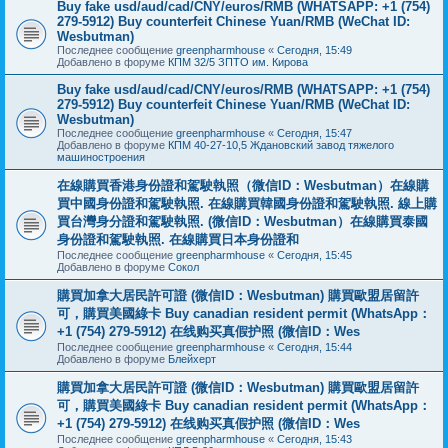
Buy fake usd/aud/cad/CNY/euros/RMB (WHATSAPP: +1 (754)
279-5912) Buy counterfeit Chinese Yuan/RMB (WeChat ID:
Wesbutman)
Последнее сообщение
greenpharmhouse
«
Сегодня, 15:49
Добавлено в форуме
КПМ 32/5 ЗПТО им. Кирова
Buy fake usd/aud/cad/CNY/euros/RMB (WHATSAPP: +1 (754)
279-5912) Buy counterfeit Chinese Yuan/RMB (WeChat ID:
Wesbutman)
Последнее сообщение
greenpharmhouse
«
Сегодня, 15:47
Добавлено в форуме
КПМ 40-27-10,5 Ждановский завод тяжелого
машиностроения
在線購買香港身份證和駕駛執照（微信ID：Wesbutman）在線購
買中國身份證和駕駛執照. 在線購買韓國身份證和駕駛執照. 線上購
買台灣身分證和駕駛執照. (微信ID：Wesbutman）在線購買泰國
身份證和駕駛執照. 在線購買日本身份證和
Последнее сообщение
greenpharmhouse
«
Сегодня, 15:45
Добавлено в форуме
Сокол
購買加拿大居民許可證 (微信ID：Wesbutman) 購買歐盟居留許
可，購買美國綠卡 Buy canadian resident permit (WhatsApp：
+1 (754) 279-5912) 在线购买真假护照 (微信ID：Wes
Последнее сообщение
greenpharmhouse
«
Сегодня, 15:44
Добавлено в форуме
Блейхерт
購買加拿大居民許可證 (微信ID：Wesbutman) 購買歐盟居留許
可，購買美國綠卡 Buy canadian resident permit (WhatsApp：
+1 (754) 279-5912) 在线购买真假护照 (微信ID：Wes
Последнее сообщение
greenpharmhouse
«
Сегодня, 15:43