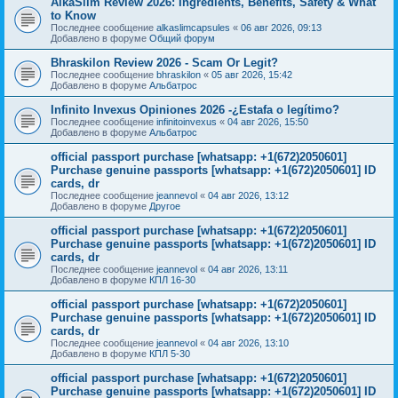
AlkaSlim Review 2026: Ingredients, Benefits, Safety & What
to Know
Последнее сообщение
alkaslimcapsules
«
06 авг 2026, 09:13
Добавлено в форуме
Общий форум
Bhraskilon Review 2026 - Scam Or Legit?
Последнее сообщение
bhraskilon
«
05 авг 2026, 15:42
Добавлено в форуме
Альбатрос
Infinito Invexus Opiniones 2026 -¿Estafa o legítimo?
Последнее сообщение
infinitoinvexus
«
04 авг 2026, 15:50
Добавлено в форуме
Альбатрос
official passport purchase [whatsapp: +1(672)2050601]
Purchase genuine passports [whatsapp: +1(672)2050601] ID
cards, dr
Последнее сообщение
jeannevol
«
04 авг 2026, 13:12
Добавлено в форуме
Другое
official passport purchase [whatsapp: +1(672)2050601]
Purchase genuine passports [whatsapp: +1(672)2050601] ID
cards, dr
Последнее сообщение
jeannevol
«
04 авг 2026, 13:11
Добавлено в форуме
КПЛ 16-30
official passport purchase [whatsapp: +1(672)2050601]
Purchase genuine passports [whatsapp: +1(672)2050601] ID
cards, dr
Последнее сообщение
jeannevol
«
04 авг 2026, 13:10
Добавлено в форуме
КПЛ 5-30
official passport purchase [whatsapp: +1(672)2050601]
Purchase genuine passports [whatsapp: +1(672)2050601] ID