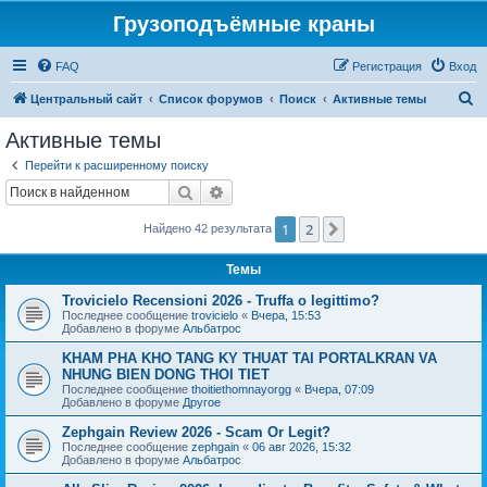
Грузоподъёмные краны
FAQ
Регистрация
Вход
П
Центральный сайт
Список форумов
Поиск
Активные темы
о
Активные темы
и
Перейти к расширенному поиску
с
Поиск
Расширенный поиск
к
1
2
След.
Найдено 42 результата
Темы
Trovicielo Recensioni 2026 - Truffa o legittimo?
Последнее сообщение
trovicielo
«
Вчера, 15:53
Добавлено в форуме
Альбатрос
KHAM PHA KHO TANG KY THUAT TAI PORTALKRAN VA
NHUNG BIEN DONG THOI TIET
Последнее сообщение
thoitiethomnayorgg
«
Вчера, 07:09
Добавлено в форуме
Другое
Zephgain Review 2026 - Scam Or Legit?
Последнее сообщение
zephgain
«
06 авг 2026, 15:32
Добавлено в форуме
Альбатрос