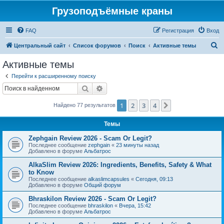
Грузоподъёмные краны
FAQ
Регистрация
Вход
П
Центральный сайт
Список форумов
Поиск
Активные темы
о
Активные темы
и
Перейти к расширенному поиску
с
Поиск
Расширенный поиск
к
1
2
3
4
След.
Найдено 77 результатов
Темы
Zephgain Review 2026 - Scam Or Legit?
Последнее сообщение
zephgain
«
23 минуты назад
Добавлено в форуме
Альбатрос
AlkaSlim Review 2026: Ingredients, Benefits, Safety & What
to Know
Последнее сообщение
alkaslimcapsules
«
Сегодня, 09:13
Добавлено в форуме
Общий форум
Bhraskilon Review 2026 - Scam Or Legit?
Последнее сообщение
bhraskilon
«
Вчера, 15:42
Добавлено в форуме
Альбатрос