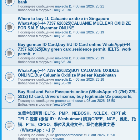
bank
Последнее сообщение
makeolis11
«
08 авг 2026, 23:21
Добавлено в форуме
Ганц 5/6–30
Where to buy 1L Caluanie oxidize in Singapore
WhatsApp(+44 7397 620325)CALUANIE MUELEAR OXIDIZE
FOR SALE Myanmar ONLINE
Последнее сообщение
makeolis11
«
08 авг 2026, 23:19
Добавлено в форуме
Ганц 5/6–30
Buy german ID Card,buy EU ID Card online WhatsApp(+44
7397 620325)Buy green card,residence permit, IELTS, work
permit, c
Последнее сообщение
makeolis11
«
08 авг 2026, 23:19
Добавлено в форуме
Ганц 5/6–30
WhatsApp(+44 7397 620325)BUY CALUANIE OXIDIZE
ONLINE,Buy Caluanie Oxidize Muelear Kazakhstan
Последнее сообщение
makeolis11
«
08 авг 2026, 23:18
Добавлено в форуме
Ганц 5/6–30
Buy Real and Fake Passports online (WhatsApp: +1 (754) 279-
5912) ID card, Drivers license, buy legitimate US passports,
Последнее сообщение
greenpharmhouse
«
08 авг 2026, 15:50
Добавлено в форуме
Ганц 5/6–30
無需考試購買 IELTS、PMP、NEBOSH、NCLEX、CIPT 或
TELC 證書 (微信 ID：Wesbutman) 購買GREE、NCE、雅思、托
福、PTE、CPSO、學位及其他文件。我們也提供文憑
（WhatsApp：+1 (7
Последнее сообщение
greenpharmhouse
«
08 авг 2026, 15:50
Добавлено в форуме
Кондор