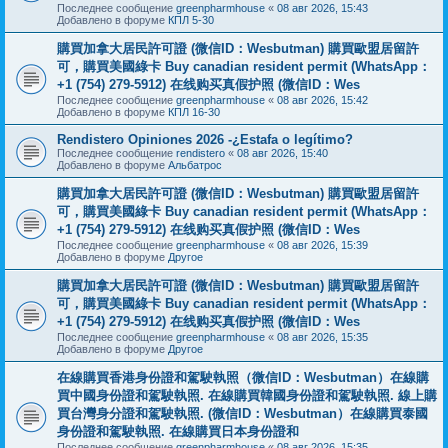
Последнее сообщение
greenpharmhouse
«
08 авг 2026, 15:43
Добавлено в форуме
КПЛ 5-30
購買加拿大居民許可證 (微信ID：Wesbutman) 購買歐盟居留許
可，購買美國綠卡 Buy canadian resident permit (WhatsApp：
+1 (754) 279-5912) 在线购买真假护照 (微信ID：Wes
Последнее сообщение
greenpharmhouse
«
08 авг 2026, 15:42
Добавлено в форуме
КПЛ 16-30
Rendistero Opiniones 2026 -¿Estafa o legítimo?
Последнее сообщение
rendistero
«
08 авг 2026, 15:40
Добавлено в форуме
Альбатрос
購買加拿大居民許可證 (微信ID：Wesbutman) 購買歐盟居留許
可，購買美國綠卡 Buy canadian resident permit (WhatsApp：
+1 (754) 279-5912) 在线购买真假护照 (微信ID：Wes
Последнее сообщение
greenpharmhouse
«
08 авг 2026, 15:39
Добавлено в форуме
Другое
購買加拿大居民許可證 (微信ID：Wesbutman) 購買歐盟居留許
可，購買美國綠卡 Buy canadian resident permit (WhatsApp：
+1 (754) 279-5912) 在线购买真假护照 (微信ID：Wes
Последнее сообщение
greenpharmhouse
«
08 авг 2026, 15:35
Добавлено в форуме
Другое
在線購買香港身份證和駕駛執照（微信ID：Wesbutman）在線購
買中國身份證和駕駛執照. 在線購買韓國身份證和駕駛執照. 線上購
買台灣身分證和駕駛執照. (微信ID：Wesbutman）在線購買泰國
身份證和駕駛執照. 在線購買日本身份證和
Последнее сообщение
greenpharmhouse
«
08 авг 2026, 15:35