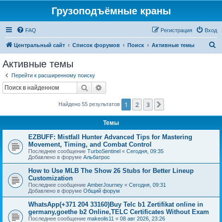
Грузоподъёмные краны
FAQ
Регистрация
Вход
П
Центральный сайт
Список форумов
Поиск
Активные темы
о
Активные темы
и
Перейти к расширенному поиску
с
Поиск
Расширенный поиск
к
1
2
3
След.
Найдено 55 результатов
Темы
EZBUFF: Mistfall Hunter Advanced Tips for Mastering
Movement, Timing, and Combat Control
Последнее сообщение
TurboSentinel
«
Сегодня, 09:35
Добавлено в форуме
Альбатрос
How to Use MLB The Show 26 Stubs for Better Lineup
Customization
Последнее сообщение
AmberJourney
«
Сегодня, 09:31
Добавлено в форуме
Общий форум
WhatsApp(+371 204 33160)Buy Telc b1 Zertifikat online in
germany,goethe b2 Online,TELC Certificates Without Exam
Последнее сообщение
makeolis11
«
08 авг 2026, 23:26