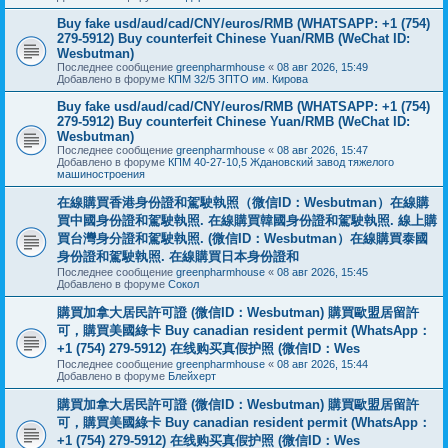
Buy fake usd/aud/cad/CNY/euros/RMB (WHATSAPP: +1 (754)
279-5912) Buy counterfeit Chinese Yuan/RMB (WeChat ID:
Wesbutman)
Последнее сообщение
greenpharmhouse
«
08 авг 2026, 15:49
Добавлено в форуме
КПМ 32/5 ЗПТО им. Кирова
Buy fake usd/aud/cad/CNY/euros/RMB (WHATSAPP: +1 (754)
279-5912) Buy counterfeit Chinese Yuan/RMB (WeChat ID:
Wesbutman)
Последнее сообщение
greenpharmhouse
«
08 авг 2026, 15:47
Добавлено в форуме
КПМ 40-27-10,5 Ждановский завод тяжелого
машиностроения
在線購買香港身份證和駕駛執照（微信ID：Wesbutman）在線購
買中國身份證和駕駛執照. 在線購買韓國身份證和駕駛執照. 線上購
買台灣身分證和駕駛執照. (微信ID：Wesbutman）在線購買泰國
身份證和駕駛執照. 在線購買日本身份證和
Последнее сообщение
greenpharmhouse
«
08 авг 2026, 15:45
Добавлено в форуме
Сокол
購買加拿大居民許可證 (微信ID：Wesbutman) 購買歐盟居留許
可，購買美國綠卡 Buy canadian resident permit (WhatsApp：
+1 (754) 279-5912) 在线购买真假护照 (微信ID：Wes
Последнее сообщение
greenpharmhouse
«
08 авг 2026, 15:44
Добавлено в форуме
Блейхерт
購買加拿大居民許可證 (微信ID：Wesbutman) 購買歐盟居留許
可，購買美國綠卡 Buy canadian resident permit (WhatsApp：
+1 (754) 279-5912) 在线购买真假护照 (微信ID：Wes