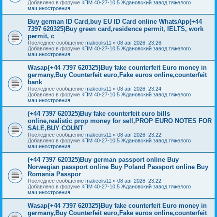
Добавлено в форуме
КПМ 40-27-10,5 Ждановский завод тяжелого
машиностроения
Buy german ID Card,buy EU ID Card online WhatsApp(+44
7397 620325)Buy green card,residence permit, IELTS, work
permit, c
Последнее сообщение
makeolis11
«
08 авг 2026, 23:26
Добавлено в форуме
КПМ 40-27-10,5 Ждановский завод тяжелого
машиностроения
Wasap{+44 7397 620325}Buy fake counterfeit Euro money in
germany,Buy Counterfeit euro,Fake euros online,counterfeit
bank
Последнее сообщение
makeolis11
«
08 авг 2026, 23:24
Добавлено в форуме
КПМ 40-27-10,5 Ждановский завод тяжелого
машиностроения
(+44 7397 620325)Buy fake counterfeit euro bills
online,realistic prop money for sell,PROP EURO NOTES FOR
SALE,BUY COUNT
Последнее сообщение
makeolis11
«
08 авг 2026, 23:22
Добавлено в форуме
КПМ 40-27-10,5 Ждановский завод тяжелого
машиностроения
(+44 7397 620325)Buy german passport online Buy
Norwegian passport online Buy Poland Passport online Buy
Romania Passpor
Последнее сообщение
makeolis11
«
08 авг 2026, 23:22
Добавлено в форуме
КПМ 40-27-10,5 Ждановский завод тяжелого
машиностроения
Wasap{+44 7397 620325}Buy fake counterfeit Euro money in
germany,Buy Counterfeit euro,Fake euros online,counterfeit