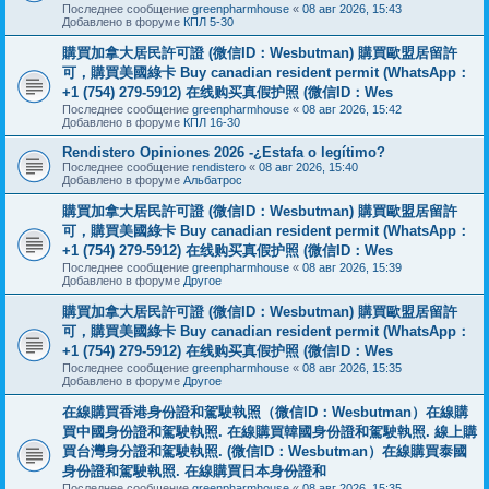
Последнее сообщение
greenpharmhouse
«
08 авг 2026, 15:43
Добавлено в форуме
КПЛ 5-30
購買加拿大居民許可證 (微信ID：Wesbutman) 購買歐盟居留許
可，購買美國綠卡 Buy canadian resident permit (WhatsApp：
+1 (754) 279-5912) 在线购买真假护照 (微信ID：Wes
Последнее сообщение
greenpharmhouse
«
08 авг 2026, 15:42
Добавлено в форуме
КПЛ 16-30
Rendistero Opiniones 2026 -¿Estafa o legítimo?
Последнее сообщение
rendistero
«
08 авг 2026, 15:40
Добавлено в форуме
Альбатрос
購買加拿大居民許可證 (微信ID：Wesbutman) 購買歐盟居留許
可，購買美國綠卡 Buy canadian resident permit (WhatsApp：
+1 (754) 279-5912) 在线购买真假护照 (微信ID：Wes
Последнее сообщение
greenpharmhouse
«
08 авг 2026, 15:39
Добавлено в форуме
Другое
購買加拿大居民許可證 (微信ID：Wesbutman) 購買歐盟居留許
可，購買美國綠卡 Buy canadian resident permit (WhatsApp：
+1 (754) 279-5912) 在线购买真假护照 (微信ID：Wes
Последнее сообщение
greenpharmhouse
«
08 авг 2026, 15:35
Добавлено в форуме
Другое
在線購買香港身份證和駕駛執照（微信ID：Wesbutman）在線購
買中國身份證和駕駛執照. 在線購買韓國身份證和駕駛執照. 線上購
買台灣身分證和駕駛執照. (微信ID：Wesbutman）在線購買泰國
身份證和駕駛執照. 在線購買日本身份證和
Последнее сообщение
greenpharmhouse
«
08 авг 2026, 15:35