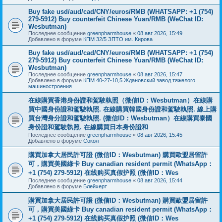
Buy fake usd/aud/cad/CNY/euros/RMB (WHATSAPP: +1 (754)
279-5912) Buy counterfeit Chinese Yuan/RMB (WeChat ID:
Wesbutman)
Последнее сообщение
greenpharmhouse
«
08 авг 2026, 15:49
Добавлено в форуме
КПМ 32/5 ЗПТО им. Кирова
Buy fake usd/aud/cad/CNY/euros/RMB (WHATSAPP: +1 (754)
279-5912) Buy counterfeit Chinese Yuan/RMB (WeChat ID:
Wesbutman)
Последнее сообщение
greenpharmhouse
«
08 авг 2026, 15:47
Добавлено в форуме
КПМ 40-27-10,5 Ждановский завод тяжелого
машиностроения
在線購買香港身份證和駕駛執照（微信ID：Wesbutman）在線購
買中國身份證和駕駛執照. 在線購買韓國身份證和駕駛執照. 線上購
買台灣身分證和駕駛執照. (微信ID：Wesbutman）在線購買泰國
身份證和駕駛執照. 在線購買日本身份證和
Последнее сообщение
greenpharmhouse
«
08 авг 2026, 15:45
Добавлено в форуме
Сокол
購買加拿大居民許可證 (微信ID：Wesbutman) 購買歐盟居留許
可，購買美國綠卡 Buy canadian resident permit (WhatsApp：
+1 (754) 279-5912) 在线购买真假护照 (微信ID：Wes
Последнее сообщение
greenpharmhouse
«
08 авг 2026, 15:44
Добавлено в форуме
Блейхерт
購買加拿大居民許可證 (微信ID：Wesbutman) 購買歐盟居留許
可，購買美國綠卡 Buy canadian resident permit (WhatsApp：
+1 (754) 279-5912) 在线购买真假护照 (微信ID：Wes