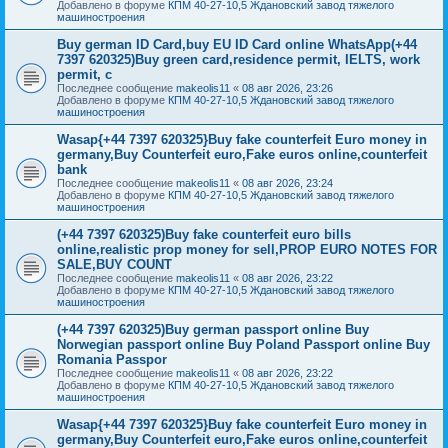
Добавлено в форуме
КПМ 40-27-10,5 Ждановский завод тяжелого
машиностроения
Buy german ID Card,buy EU ID Card online WhatsApp(+44
7397 620325)Buy green card,residence permit, IELTS, work
permit, c
Последнее сообщение
makeolis11
«
08 авг 2026, 23:26
Добавлено в форуме
КПМ 40-27-10,5 Ждановский завод тяжелого
машиностроения
Wasap{+44 7397 620325}Buy fake counterfeit Euro money in
germany,Buy Counterfeit euro,Fake euros online,counterfeit
bank
Последнее сообщение
makeolis11
«
08 авг 2026, 23:24
Добавлено в форуме
КПМ 40-27-10,5 Ждановский завод тяжелого
машиностроения
(+44 7397 620325)Buy fake counterfeit euro bills
online,realistic prop money for sell,PROP EURO NOTES FOR
SALE,BUY COUNT
Последнее сообщение
makeolis11
«
08 авг 2026, 23:22
Добавлено в форуме
КПМ 40-27-10,5 Ждановский завод тяжелого
машиностроения
(+44 7397 620325)Buy german passport online Buy
Norwegian passport online Buy Poland Passport online Buy
Romania Passpor
Последнее сообщение
makeolis11
«
08 авг 2026, 23:22
Добавлено в форуме
КПМ 40-27-10,5 Ждановский завод тяжелого
машиностроения
Wasap{+44 7397 620325}Buy fake counterfeit Euro money in
germany,Buy Counterfeit euro,Fake euros online,counterfeit