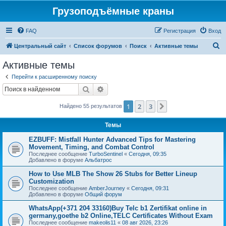
Грузоподъёмные краны
FAQ
Регистрация
Вход
П
Центральный сайт
Список форумов
Поиск
Активные темы
о
Активные темы
и
Перейти к расширенному поиску
с
Поиск
Расширенный поиск
к
1
2
3
След.
Найдено 55 результатов
Темы
EZBUFF: Mistfall Hunter Advanced Tips for Mastering
Movement, Timing, and Combat Control
Последнее сообщение
TurboSentinel
«
Сегодня, 09:35
Добавлено в форуме
Альбатрос
How to Use MLB The Show 26 Stubs for Better Lineup
Customization
Последнее сообщение
AmberJourney
«
Сегодня, 09:31
Добавлено в форуме
Общий форум
WhatsApp(+371 204 33160)Buy Telc b1 Zertifikat online in
germany,goethe b2 Online,TELC Certificates Without Exam
Последнее сообщение
makeolis11
«
08 авг 2026, 23:26