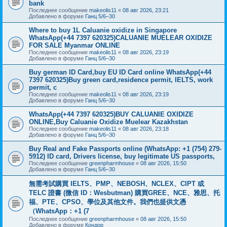
bank
Последнее сообщение
makeolis11
«
08 авг 2026, 23:21
Добавлено в форуме
Ганц 5/6–30
Where to buy 1L Caluanie oxidize in Singapore
WhatsApp(+44 7397 620325)CALUANIE MUELEAR OXIDIZE
FOR SALE Myanmar ONLINE
Последнее сообщение
makeolis11
«
08 авг 2026, 23:19
Добавлено в форуме
Ганц 5/6–30
Buy german ID Card,buy EU ID Card online WhatsApp(+44
7397 620325)Buy green card,residence permit, IELTS, work
permit, c
Последнее сообщение
makeolis11
«
08 авг 2026, 23:19
Добавлено в форуме
Ганц 5/6–30
WhatsApp(+44 7397 620325)BUY CALUANIE OXIDIZE
ONLINE,Buy Caluanie Oxidize Muelear Kazakhstan
Последнее сообщение
makeolis11
«
08 авг 2026, 23:18
Добавлено в форуме
Ганц 5/6–30
Buy Real and Fake Passports online (WhatsApp: +1 (754) 279-
5912) ID card, Drivers license, buy legitimate US passports,
Последнее сообщение
greenpharmhouse
«
08 авг 2026, 15:50
Добавлено в форуме
Ганц 5/6–30
無需考試購買 IELTS、PMP、NEBOSH、NCLEX、CIPT 或
TELC 證書 (微信 ID：Wesbutman) 購買GREE、NCE、雅思、托
福、PTE、CPSO、學位及其他文件。我們也提供文憑
（WhatsApp：+1 (7
Последнее сообщение
greenpharmhouse
«
08 авг 2026, 15:50
Добавлено в форуме
Кондор