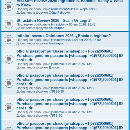
AlkaSlim Review 2026: Ingredients, Benefits, Safety & What
to Know
Последнее сообщение
alkaslimcapsules
«
Вчера, 09:13
Добавлено в форуме
Общий форум
Bhraskilon Review 2026 - Scam Or Legit?
Последнее сообщение
bhraskilon
«
05 авг 2026, 15:42
Добавлено в форуме
Альбатрос
Infinito Invexus Opiniones 2026 -¿Estafa o legítimo?
Последнее сообщение
infinitoinvexus
«
04 авг 2026, 15:50
Добавлено в форуме
Альбатрос
official passport purchase [whatsapp: +1(672)2050601]
Purchase genuine passports [whatsapp: +1(672)2050601] ID
cards, dr
Последнее сообщение
jeannevol
«
04 авг 2026, 13:12
Добавлено в форуме
Другое
official passport purchase [whatsapp: +1(672)2050601]
Purchase genuine passports [whatsapp: +1(672)2050601] ID
cards, dr
Последнее сообщение
jeannevol
«
04 авг 2026, 13:11
Добавлено в форуме
КПЛ 16-30
official passport purchase [whatsapp: +1(672)2050601]
Purchase genuine passports [whatsapp: +1(672)2050601] ID
cards, dr
Последнее сообщение
jeannevol
«
04 авг 2026, 13:10
Добавлено в форуме
КПЛ 5-30
official passport purchase [whatsapp: +1(672)2050601]
Purchase genuine passports [whatsapp: +1(672)2050601] ID