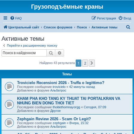
Грузоподъёмные краны
FAQ
Регистрация
Вход
П
Центральный сайт
Список форумов
Поиск
Активные темы
о
Активные темы
и
Перейти к расширенному поиску
с
Поиск
Расширенный поиск
к
1
2
След.
Найдено 43 результата
Темы
Trovicielo Recensioni 2026 - Truffa o legittimo?
Последнее сообщение
trovicielo
«
42 минуты назад
Добавлено в форуме
Альбатрос
KHAM PHA KHO TANG KY THUAT TAI PORTALKRAN VA
NHUNG BIEN DONG THOI TIET
Последнее сообщение
thoitiethomnayorgg
«
Сегодня, 07:09
Добавлено в форуме
Другое
Zephgain Review 2026 - Scam Or Legit?
Последнее сообщение
zephgain
«
Вчера, 15:32
Добавлено в форуме
Альбатрос