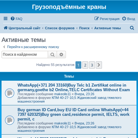
Грузоподъёмные краны
FAQ
Регистрация
Вход
П
Центральный сайт
Список форумов
Поиск
Активные темы
о
Активные темы
и
Перейти к расширенному поиску
с
Поиск
Расширенный поиск
к
1
2
3
След.
Найдено 55 результатов
Темы
WhatsApp(+371 204 33160)Buy Telc b1 Zertifikat online in
germany,goethe b2 Online,TELC Certificates Without Exam
Последнее сообщение
makeolis11
«
Вчера, 23:26
Добавлено в форуме
КПМ 40-27-10,5 Ждановский завод тяжелого
машиностроения
Buy german ID Card,buy EU ID Card online WhatsApp(+44
7397 620325)Buy green card,residence permit, IELTS, work
permit, c
Последнее сообщение
makeolis11
«
Вчера, 23:26
Добавлено в форуме
КПМ 40-27-10,5 Ждановский завод тяжелого
машиностроения