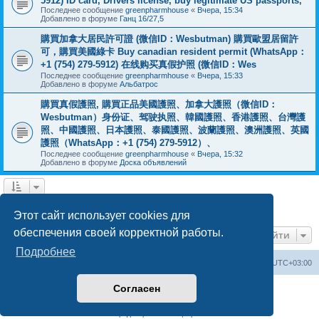
5912) ID card, Drivers license, buy legitimate US passports,
Последнее сообщение
greenpharmhouse
«
Вчера, 15:34
Добавлено в форуме
Ганц 16/27,5
購買加拿大居民許可證 (微信ID：Wesbutman) 購買歐盟居留許
可，購買美國綠卡 Buy canadian resident permit (WhatsApp：
+1 (754) 279-5912) 在线购买真假护照 (微信ID：Wes
Последнее сообщение
greenpharmhouse
«
Вчера, 15:33
Добавлено в форуме
Альбатрос
購買真假護照, 購買正品美國護照、加拿大護照（微信ID：
Wesbutman）身份证、驾驶执照、韓國護照、香港護照、台灣護
照、中國護照、日本護照、泰國護照、波蘭護照、澳洲護照、英國
護照（WhatsApp：+1 (754) 279-5912）、
Последнее сообщение
greenpharmhouse
«
Вчера, 15:32
Добавлено в форуме
Доска объявлений
1
2
3
След.
Найдено 55 результатов
Этот сайт использует cookies для
обеспечения своей корректной работы.
Перейти
Подробнее
Центральный сайт
Список форумов
Часовой пояс:
UTC+03:00
Согласен
Создано на основе
phpBB
® Forum Software © phpBB Limited
Русская поддержка phpBB
Конфиденциальность
|
Правила