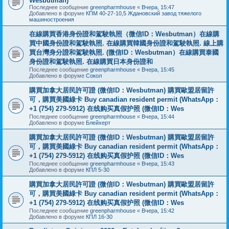
Wesbutman)
Последнее сообщение
greenpharmhouse
«
Вчера, 15:47
Добавлено в форуме
КПМ 40-27-10,5 Ждановский завод тяжелого
машиностроения
在線購買香港身份證和駕駛執照（微信ID：Wesbutman）在線購
買中國身份證和駕駛執照. 在線購買韓國身份證和駕駛執照. 線上購
買台灣身分證和駕駛執照. (微信ID：Wesbutman）在線購買泰國
身份證和駕駛執照. 在線購買日本身份證和
Последнее сообщение
greenpharmhouse
«
Вчера, 15:45
Добавлено в форуме
Сокол
購買加拿大居民許可證 (微信ID：Wesbutman) 購買歐盟居留許
可，購買美國綠卡 Buy canadian resident permit (WhatsApp：
+1 (754) 279-5912) 在线购买真假护照 (微信ID：Wes
Последнее сообщение
greenpharmhouse
«
Вчера, 15:44
Добавлено в форуме
Блейхерт
購買加拿大居民許可證 (微信ID：Wesbutman) 購買歐盟居留許
可，購買美國綠卡 Buy canadian resident permit (WhatsApp：
+1 (754) 279-5912) 在线购买真假护照 (微信ID：Wes
Последнее сообщение
greenpharmhouse
«
Вчера, 15:43
Добавлено в форуме
КПЛ 5-30
購買加拿大居民許可證 (微信ID：Wesbutman) 購買歐盟居留許
可，購買美國綠卡 Buy canadian resident permit (WhatsApp：
+1 (754) 279-5912) 在线购买真假护照 (微信ID：Wes
Последнее сообщение
greenpharmhouse
«
Вчера, 15:42
Добавлено в форуме
КПЛ 16-30