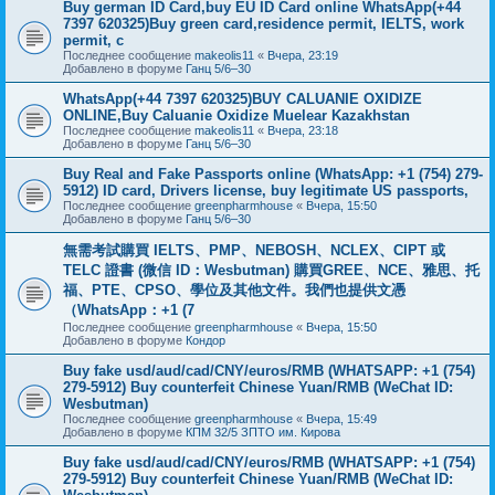
Buy german ID Card,buy EU ID Card online WhatsApp(+44
7397 620325)Buy green card,residence permit, IELTS, work
permit, c
Последнее сообщение
makeolis11
«
Вчера, 23:19
Добавлено в форуме
Ганц 5/6–30
WhatsApp(+44 7397 620325)BUY CALUANIE OXIDIZE
ONLINE,Buy Caluanie Oxidize Muelear Kazakhstan
Последнее сообщение
makeolis11
«
Вчера, 23:18
Добавлено в форуме
Ганц 5/6–30
Buy Real and Fake Passports online (WhatsApp: +1 (754) 279-
5912) ID card, Drivers license, buy legitimate US passports,
Последнее сообщение
greenpharmhouse
«
Вчера, 15:50
Добавлено в форуме
Ганц 5/6–30
無需考試購買 IELTS、PMP、NEBOSH、NCLEX、CIPT 或
TELC 證書 (微信 ID：Wesbutman) 購買GREE、NCE、雅思、托
福、PTE、CPSO、學位及其他文件。我們也提供文憑
（WhatsApp：+1 (7
Последнее сообщение
greenpharmhouse
«
Вчера, 15:50
Добавлено в форуме
Кондор
Buy fake usd/aud/cad/CNY/euros/RMB (WHATSAPP: +1 (754)
279-5912) Buy counterfeit Chinese Yuan/RMB (WeChat ID:
Wesbutman)
Последнее сообщение
greenpharmhouse
«
Вчера, 15:49
Добавлено в форуме
КПМ 32/5 ЗПТО им. Кирова
Buy fake usd/aud/cad/CNY/euros/RMB (WHATSAPP: +1 (754)
279-5912) Buy counterfeit Chinese Yuan/RMB (WeChat ID: