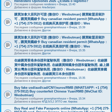
Rendistero Opiniones 2026 -¿Estafa o legítimo?
Последнее сообщение
rendistero
«
Вчера, 15:40
Добавлено в форуме
Альбатрос
購買加拿大居民許可證 (微信ID：Wesbutman) 購買歐盟居留許
可，購買美國綠卡 Buy canadian resident permit (WhatsApp：
+1 (754) 279-5912) 在线购买真假护照 (微信ID：Wes
Последнее сообщение
greenpharmhouse
«
Вчера, 15:39
Добавлено в форуме
Другое
購買加拿大居民許可證 (微信ID：Wesbutman) 購買歐盟居留許
可，購買美國綠卡 Buy canadian resident permit (WhatsApp：
+1 (754) 279-5912) 在线购买真假护照 (微信ID：Wes
Последнее сообщение
greenpharmhouse
«
Вчера, 15:35
Добавлено в форуме
Другое
在線購買香港身份證和駕駛執照（微信ID：Wesbutman）在線購
買中國身份證和駕駛執照. 在線購買韓國身份證和駕駛執照. 線上購
買台灣身分證和駕駛執照. (微信ID：Wesbutman）在線購買泰國
身份證和駕駛執照. 在線購買日本身份證和
Последнее сообщение
greenpharmhouse
«
Вчера, 15:35
Добавлено в форуме
Другое
Buy fake usd/aud/cad/CNY/euros/RMB (WHATSAPP: +1 (754)
279-5912) Buy counterfeit Chinese Yuan/RMB (WeChat ID:
Wesbutman)
Последнее сообщение
greenpharmhouse
«
Вчера, 15:34
Добавлено в форуме
КПД 5/3,2 ЗПТО им. Кирова
Buy Real and Fake Passports online (WhatsApp: +1 (754) 279-