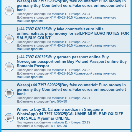
Wasap{+44 7397 620325}Buy fake counterfeit Euro money in
germany,Buy Counterfeit euro,Fake euros online,counterfeit
bank
Последнее сообщение
makeolis11
«
Вчера, 23:24
Добавлено в форуме
КПМ 40-27-10,5 Ждановский завод тяжелого
машиностроения
(+44 7397 620325)Buy fake counterfeit euro bills
online,realistic prop money for sell,PROP EURO NOTES FOR
SALE,BUY COUNT
Последнее сообщение
makeolis11
«
Вчера, 23:22
Добавлено в форуме
КПМ 40-27-10,5 Ждановский завод тяжелого
машиностроения
(+44 7397 620325)Buy german passport online Buy
Norwegian passport online Buy Poland Passport online Buy
Romania Passpor
Последнее сообщение
makeolis11
«
Вчера, 23:22
Добавлено в форуме
КПМ 40-27-10,5 Ждановский завод тяжелого
машиностроения
Wasap{+44 7397 620325}Buy fake counterfeit Euro money in
germany,Buy Counterfeit euro,Fake euros online,counterfeit
bank
Последнее сообщение
makeolis11
«
Вчера, 23:21
Добавлено в форуме
Ганц 5/6–30
Where to buy 1L Caluanie oxidize in Singapore
WhatsApp(+44 7397 620325)CALUANIE MUELEAR OXIDIZE
FOR SALE Myanmar ONLINE
Последнее сообщение
makeolis11
«
Вчера, 23:19
Добавлено в форуме
Ганц 5/6–30