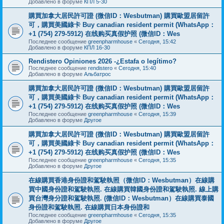
Добавлено в форуме
КПЛ 5-30
購買加拿大居民許可證 (微信ID：Wesbutman) 購買歐盟居留許
可，購買美國綠卡 Buy canadian resident permit (WhatsApp：
+1 (754) 279-5912) 在线购买真假护照 (微信ID：Wes
Последнее сообщение
greenpharmhouse
«
Сегодня, 15:42
Добавлено в форуме
КПЛ 16-30
Rendistero Opiniones 2026 -¿Estafa o legítimo?
Последнее сообщение
rendistero
«
Сегодня, 15:40
Добавлено в форуме
Альбатрос
購買加拿大居民許可證 (微信ID：Wesbutman) 購買歐盟居留許
可，購買美國綠卡 Buy canadian resident permit (WhatsApp：
+1 (754) 279-5912) 在线购买真假护照 (微信ID：Wes
Последнее сообщение
greenpharmhouse
«
Сегодня, 15:39
Добавлено в форуме
Другое
購買加拿大居民許可證 (微信ID：Wesbutman) 購買歐盟居留許
可，購買美國綠卡 Buy canadian resident permit (WhatsApp：
+1 (754) 279-5912) 在线购买真假护照 (微信ID：Wes
Последнее сообщение
greenpharmhouse
«
Сегодня, 15:35
Добавлено в форуме
Другое
在線購買香港身份證和駕駛執照（微信ID：Wesbutman）在線購
買中國身份證和駕駛執照. 在線購買韓國身份證和駕駛執照. 線上購
買台灣身分證和駕駛執照. (微信ID：Wesbutman）在線購買泰國
身份證和駕駛執照. 在線購買日本身份證和
Последнее сообщение
greenpharmhouse
«
Сегодня, 15:35
Добавлено в форуме
Другое