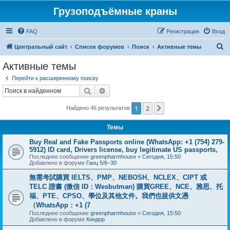
Грузоподъёмные краны
FAQ
Регистрация
Вход
П
Центральный сайт
Список форумов
Поиск
Активные темы
о
Активные темы
и
Перейти к расширенному поиску
с
Поиск
Расширенный поиск
к
1
2
След.
Найдено 46 результатов
Темы
Buy Real and Fake Passports online (WhatsApp: +1 (754) 279-
5912) ID card, Drivers license, buy legitimate US passports,
Последнее сообщение
greenpharmhouse
«
Сегодня, 15:50
Добавлено в форуме
Ганц 5/6–30
無需考試購買 IELTS、PMP、NEBOSH、NCLEX、CIPT 或
TELC 證書 (微信 ID：Wesbutman) 購買GREE、NCE、雅思、托
福、PTE、CPSO、學位及其他文件。我們也提供文憑
（WhatsApp：+1 (7
Последнее сообщение
greenpharmhouse
«
Сегодня, 15:50
Добавлено в форуме
Кондор