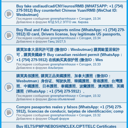
Buy fake usd/aud/cad/CNY/euros/RMB (WHATSAPP: +1 (754)
279-5912) Buy counterfeit Chinese Yuan/RMB (WeChat ID:
Wesbutman)
Последнее сообщение
greenpharmhouse
«
Сегодня, 15:34
Добавлено в форуме
КПД 5/3,2 ЗПТО им. Кирова
Buy Real and Fake Passports online (WhatsApp: +1 (754) 279-
5912) ID card, Drivers license, buy legitimate US passports,
Последнее сообщение
greenpharmhouse
«
Сегодня, 15:34
Добавлено в форуме
Ганц 16/27,5
購買加拿大居民許可證 (微信ID：Wesbutman) 購買歐盟居留許
可，購買美國綠卡 Buy canadian resident permit (WhatsApp：
+1 (754) 279-5912) 在线购买真假护照 (微信ID：Wes
Последнее сообщение
greenpharmhouse
«
Сегодня, 15:33
Добавлено в форуме
Альбатрос
購買真假護照, 購買正品美國護照、加拿大護照（微信ID：
Wesbutman）身份证、驾驶执照、韓國護照、香港護照、台灣護
照、中國護照、日本護照、泰國護照、波蘭護照、澳洲護照、英國
護照（WhatsApp：+1 (754) 279-5912）、
Последнее сообщение
greenpharmhouse
«
Сегодня, 15:32
Добавлено в форуме
Доска объявлений
Compre pasaportes reales y falsos (WhatsApp: +1 (754) 279-
5912), licencias de conducir, tarjetas de identificación; comp
Последнее сообщение
greenpharmhouse
«
Сегодня, 15:32
Добавлено в форуме
Общий форум
Buy IELTS/PMP/NEBOSH/NCLEX,CIPT/TELC Certificates