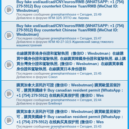
Buy fake usd/aud/cad/CNY/euros/RMB (WHATSAPP: +1 (754)
279-5912) Buy counterfeit Chinese Yuan/RMB (WeChat ID:
Wesbutman)
Последнее сообщение
greenpharmhouse
«
Сегодня, 15:49
Добавлено в форуме
КПМ 32/5 ЗПТО им. Кирова
Buy fake usd/aud/cad/CNY/euros/RMB (WHATSAPP: +1 (754)
279-5912) Buy counterfeit Chinese Yuan/RMB (WeChat ID:
Wesbutman)
Последнее сообщение
greenpharmhouse
«
Сегодня, 15:47
Добавлено в форуме
КПМ 40-27-10,5 Ждановский завод тяжелого
машиностроения
在線購買香港身份證和駕駛執照（微信ID：Wesbutman）在線購
買中國身份證和駕駛執照. 在線購買韓國身份證和駕駛執照. 線上購
買台灣身分證和駕駛執照. (微信ID：Wesbutman）在線購買泰國
身份證和駕駛執照. 在線購買日本身份證和
Последнее сообщение
greenpharmhouse
«
Сегодня, 15:45
Добавлено в форуме
Сокол
購買加拿大居民許可證 (微信ID：Wesbutman) 購買歐盟居留許
可，購買美國綠卡 Buy canadian resident permit (WhatsApp：
+1 (754) 279-5912) 在线购买真假护照 (微信ID：Wes
Последнее сообщение
greenpharmhouse
«
Сегодня, 15:44
Добавлено в форуме
Блейхерт
購買加拿大居民許可證 (微信ID：Wesbutman) 購買歐盟居留許
可，購買美國綠卡 Buy canadian resident permit (WhatsApp：
+1 (754) 279-5912) 在线购买真假护照 (微信ID：Wes
Последнее сообщение
greenpharmhouse
«
Сегодня, 15:43