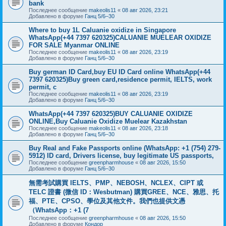
bank
Последнее сообщение
makeolis11
«
08 авг 2026, 23:21
Добавлено в форуме
Ганц 5/6–30
Where to buy 1L Caluanie oxidize in Singapore
WhatsApp(+44 7397 620325)CALUANIE MUELEAR OXIDIZE
FOR SALE Myanmar ONLINE
Последнее сообщение
makeolis11
«
08 авг 2026, 23:19
Добавлено в форуме
Ганц 5/6–30
Buy german ID Card,buy EU ID Card online WhatsApp(+44
7397 620325)Buy green card,residence permit, IELTS, work
permit, c
Последнее сообщение
makeolis11
«
08 авг 2026, 23:19
Добавлено в форуме
Ганц 5/6–30
WhatsApp(+44 7397 620325)BUY CALUANIE OXIDIZE
ONLINE,Buy Caluanie Oxidize Muelear Kazakhstan
Последнее сообщение
makeolis11
«
08 авг 2026, 23:18
Добавлено в форуме
Ганц 5/6–30
Buy Real and Fake Passports online (WhatsApp: +1 (754) 279-
5912) ID card, Drivers license, buy legitimate US passports,
Последнее сообщение
greenpharmhouse
«
08 авг 2026, 15:50
Добавлено в форуме
Ганц 5/6–30
無需考試購買 IELTS、PMP、NEBOSH、NCLEX、CIPT 或
TELC 證書 (微信 ID：Wesbutman) 購買GREE、NCE、雅思、托
福、PTE、CPSO、學位及其他文件。我們也提供文憑
（WhatsApp：+1 (7
Последнее сообщение
greenpharmhouse
«
08 авг 2026, 15:50
Добавлено в форуме
Кондор