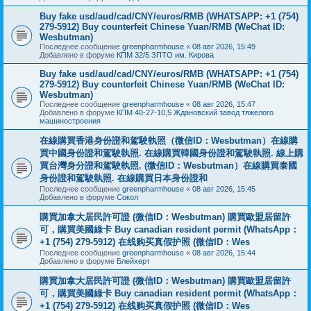
Buy fake usd/aud/cad/CNY/euros/RMB (WHATSAPP: +1 (754)
279-5912) Buy counterfeit Chinese Yuan/RMB (WeChat ID:
Wesbutman)
Последнее сообщение
greenpharmhouse
«
08 авг 2026, 15:49
Добавлено в форуме
КПМ 32/5 ЗПТО им. Кирова
Buy fake usd/aud/cad/CNY/euros/RMB (WHATSAPP: +1 (754)
279-5912) Buy counterfeit Chinese Yuan/RMB (WeChat ID:
Wesbutman)
Последнее сообщение
greenpharmhouse
«
08 авг 2026, 15:47
Добавлено в форуме
КПМ 40-27-10,5 Ждановский завод тяжелого
машиностроения
在線購買香港身份證和駕駛執照（微信ID：Wesbutman）在線購
買中國身份證和駕駛執照. 在線購買韓國身份證和駕駛執照. 線上購
買台灣身分證和駕駛執照. (微信ID：Wesbutman）在線購買泰國
身份證和駕駛執照. 在線購買日本身份證和
Последнее сообщение
greenpharmhouse
«
08 авг 2026, 15:45
Добавлено в форуме
Сокол
購買加拿大居民許可證 (微信ID：Wesbutman) 購買歐盟居留許
可，購買美國綠卡 Buy canadian resident permit (WhatsApp：
+1 (754) 279-5912) 在线购买真假护照 (微信ID：Wes
Последнее сообщение
greenpharmhouse
«
08 авг 2026, 15:44
Добавлено в форуме
Блейхерт
購買加拿大居民許可證 (微信ID：Wesbutman) 購買歐盟居留許
可，購買美國綠卡 Buy canadian resident permit (WhatsApp：
+1 (754) 279-5912) 在线购买真假护照 (微信ID：Wes