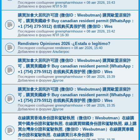
Последнее сообщение
greenpharmhouse
«
08 авг 2026, 15:43
Добавлено в форуме
КПЛ 5-30
購買加拿大居民許可證 (微信ID：Wesbutman) 購買歐盟居留許
可，購買美國綠卡 Buy canadian resident permit (WhatsApp：
+1 (754) 279-5912) 在线购买真假护照 (微信ID：Wes
Последнее сообщение
greenpharmhouse
«
08 авг 2026, 15:42
Добавлено в форуме
КПЛ 16-30
Rendistero Opiniones 2026 -¿Estafa o legítimo?
Последнее сообщение
rendistero
«
08 авг 2026, 15:40
Добавлено в форуме
Альбатрос
購買加拿大居民許可證 (微信ID：Wesbutman) 購買歐盟居留許
可，購買美國綠卡 Buy canadian resident permit (WhatsApp：
+1 (754) 279-5912) 在线购买真假护照 (微信ID：Wes
Последнее сообщение
greenpharmhouse
«
08 авг 2026, 15:39
Добавлено в форуме
Другое
購買加拿大居民許可證 (微信ID：Wesbutman) 購買歐盟居留許
可，購買美國綠卡 Buy canadian resident permit (WhatsApp：
+1 (754) 279-5912) 在线购买真假护照 (微信ID：Wes
Последнее сообщение
greenpharmhouse
«
08 авг 2026, 15:35
Добавлено в форуме
Другое
在線購買香港身份證和駕駛執照（微信ID：Wesbutman）在線購
買中國身份證和駕駛執照. 在線購買韓國身份證和駕駛執照. 線上購
買台灣身分證和駕駛執照. (微信ID：Wesbutman）在線購買泰國
身份證和駕駛執照. 在線購買日本身份證和
Последнее сообщение
greenpharmhouse
«
08 авг 2026, 15:35