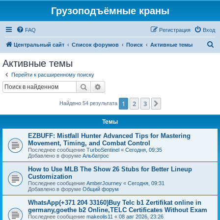
Грузоподъёмные краны
FAQ
Регистрация
Вход
П
Центральный сайт
Список форумов
Поиск
Активные темы
о
Активные темы
и
Перейти к расширенному поиску
с
Поиск
Расширенный поиск
к
1
2
3
След.
Найдено 54 результата
Темы
EZBUFF: Mistfall Hunter Advanced Tips for Mastering
Movement, Timing, and Combat Control
Последнее сообщение
TurboSentinel
«
Сегодня, 09:35
Добавлено в форуме
Альбатрос
How to Use MLB The Show 26 Stubs for Better Lineup
Customization
Последнее сообщение
AmberJourney
«
Сегодня, 09:31
Добавлено в форуме
Общий форум
WhatsApp(+371 204 33160)Buy Telc b1 Zertifikat online in
germany,goethe b2 Online,TELC Certificates Without Exam
Последнее сообщение
makeolis11
«
08 авг 2026, 23:26