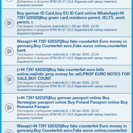
Добавлено в форуме
КПМ 40-27-10,5 Ждановский завод тяжелого
машиностроения
Buy german ID Card,buy EU ID Card online WhatsApp(+44
7397 620325)Buy green card,residence permit, IELTS, work
permit, c
Последнее сообщение
makeolis11
«
08 авг 2026, 23:26
Добавлено в форуме
КПМ 40-27-10,5 Ждановский завод тяжелого
машиностроения
Wasap{+44 7397 620325}Buy fake counterfeit Euro money in
germany,Buy Counterfeit euro,Fake euros online,counterfeit
bank
Последнее сообщение
makeolis11
«
08 авг 2026, 23:24
Добавлено в форуме
КПМ 40-27-10,5 Ждановский завод тяжелого
машиностроения
(+44 7397 620325)Buy fake counterfeit euro bills
online,realistic prop money for sell,PROP EURO NOTES FOR
SALE,BUY COUNT
Последнее сообщение
makeolis11
«
08 авг 2026, 23:22
Добавлено в форуме
КПМ 40-27-10,5 Ждановский завод тяжелого
машиностроения
(+44 7397 620325)Buy german passport online Buy
Norwegian passport online Buy Poland Passport online Buy
Romania Passpor
Последнее сообщение
makeolis11
«
08 авг 2026, 23:22
Добавлено в форуме
КПМ 40-27-10,5 Ждановский завод тяжелого
машиностроения
Wasap{+44 7397 620325}Buy fake counterfeit Euro money in
germany,Buy Counterfeit euro,Fake euros online,counterfeit