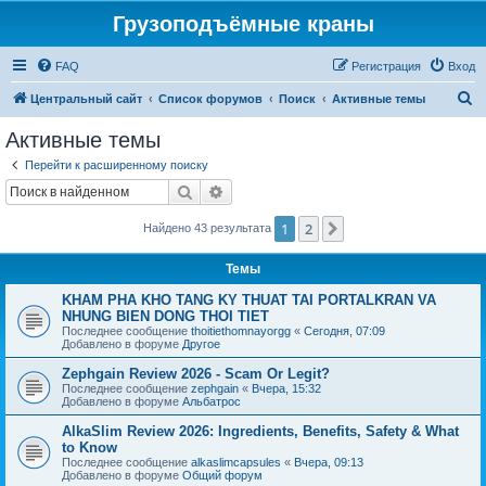
Грузоподъёмные краны
FAQ
Регистрация
Вход
П
Центральный сайт
Список форумов
Поиск
Активные темы
о
Активные темы
и
Перейти к расширенному поиску
с
Поиск
Расширенный поиск
к
1
2
След.
Найдено 43 результата
Темы
KHAM PHA KHO TANG KY THUAT TAI PORTALKRAN VA
NHUNG BIEN DONG THOI TIET
Последнее сообщение
thoitiethomnayorgg
«
Сегодня, 07:09
Добавлено в форуме
Другое
Zephgain Review 2026 - Scam Or Legit?
Последнее сообщение
zephgain
«
Вчера, 15:32
Добавлено в форуме
Альбатрос
AlkaSlim Review 2026: Ingredients, Benefits, Safety & What
to Know
Последнее сообщение
alkaslimcapsules
«
Вчера, 09:13
Добавлено в форуме
Общий форум